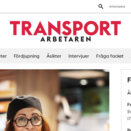
Annonsera
ter
Fördjupning
Åsikter
Intervjuer
Fråga facket
F
Å
F
2
1
B