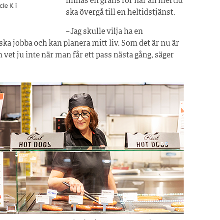
finnas en gräns för när all mertid
cle K i
ska övergå till en heltidstjänst.
– Jag skulle vilja ha en
 ska jobba och kan planera mitt liv. Som det är nu är
an vet ju inte när man får ett pass nästa gång, säger