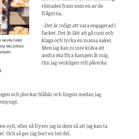
röstades fram som en av de
frågorna.
– Det är roligt att vara engagerad i
facket. Det är lätt att gå runt och
 skulle helst
klaga och tycka en massa saker.
 jag ska jobba
Men jag kan ju inte kräva att
 Ahlsén
andra ska föra kampen åt mig.
Om jag verkligen vill påverka
a.
ogen och plockar blåbär och lingon medan jag
temysigt.
 sylt, eller så fryser jag in dem så att jag kan ta
. Och så ger jag bort en hel del.