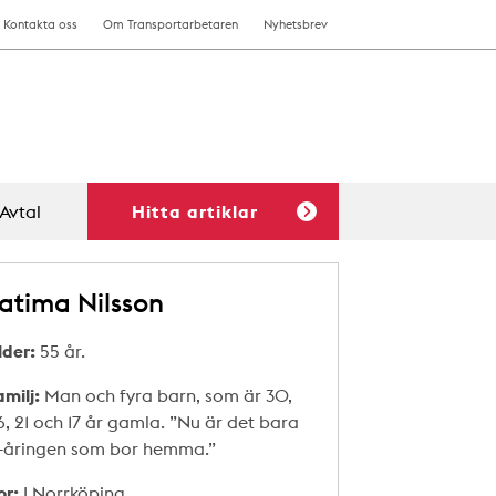
Kontakta oss
Om Transportarbetaren
Nyhetsbrev
Avtal
Hitta artiklar
atima Nilsson
lder:
55 år.
amilj:
Man och fyra barn, som är 30,
6, 21 och 17 år gamla. ”Nu är det bara
7-åringen som bor hemma.”
or:
I Norrköping.