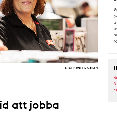
G
o
a
a
n
f
T
FOTO: PERNILLA AHLSÉN
B
F
M
id att jobba