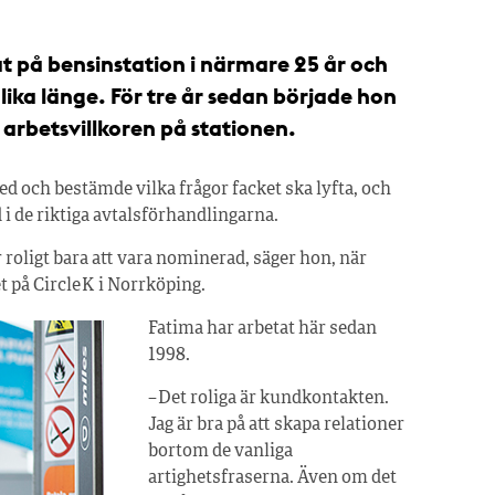
t på bensinstation i närmare 25 år och
lika länge. För tre år sedan började hon
 arbetsvillkoren på stationen.
d och bestämde vilka frågor facket ska lyfta, och
i de riktiga avtalsförhandlingarna.
r roligt bara att vara nominerad, säger hon, när
 på Circle K i Norrköping.
Fatima har arbetat här sedan
1998.
– Det roliga är kundkontakten.
Jag är bra på att skapa relationer
bortom de vanliga
artighetsfraserna. Även om det