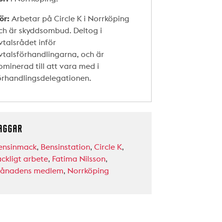
ör:
Arbetar på Circle K i Norrköping
ch är skyddsombud. Deltog i
vtalsrådet inför
vtalsförhandlingarna, och är
ominerad till att vara med i
örhandlingsdelegationen.
AGGAR
ensinmack
,
Bensinstation
,
Circle K
,
ackligt arbete
,
Fatima Nilsson
,
ånadens medlem
,
Norrköping