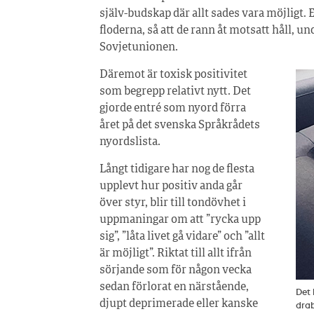
själv-budskap där allt sades vara möjligt. E
floderna, så att de rann åt motsatt håll,
Sovjetunionen.
Däremot är toxisk positivitet
som begrepp relativt nytt. Det
gjorde entré som nyord förra
året på det svenska Språkrådets
nyordslista.
Långt tidigare har nog de flesta
upplevt hur positiv anda går
över styr, blir till tondövhet i
uppmaningar om att ”rycka upp
sig”, ”låta livet gå vidare” och ”allt
är möjligt”. Riktat till allt ifrån
sörjande som för någon vecka
sedan förlorat en närstående,
Det 
djupt deprimerade eller kanske
drab