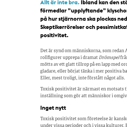
Allt är inte bra.
Ibland kan den s
förmedlar ”upplyftande” klyscho
på hur stjärnorna ska plockas ned 
Skeptikerrörelser och pessimistka
positivitet.
Det är synd om människorna, som redan Au
rollfigurer upprepa i dramat
Drömspel
frå
mötts av ett glatt tillrop på en lapp med o
gladare, eller börjat tänka i mer positiva
Eller, mest troligt, inte förstått något alls.
Toxisk positivitet är närmast en motsats ti
inställning som gör att människor i omgivn
Inget nytt
Toxisk positivitet som företeelse är kansk
under vissa perioder och i vissa kulturer.