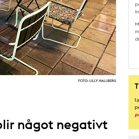
p
i
M
m
d
FOTO: LILLY HALLBERG
T
L
p
p
blir något negativt