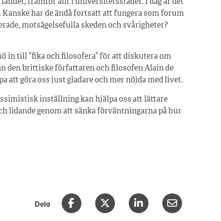
landet, framför allt i universitetsstäder. I dag är det
fik. Kanske har de ändå fortsatt att fungera som forum
cerade, motsägelsefulla skeden och svårigheter?
in till ”fika och filosofera” för att diskutera om
n den brittiske författaren och filosofen Alain de
 att göra oss just gladare och mer nöjda med livet.
simistisk inställning kan hjälpa oss att lättare
och lidande genom att sänka förväntningarna på hur
Dela