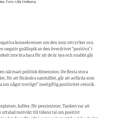
ska. Foto: Lilly Hallberg
t negativa konsekvenser om den som uttrycker oro,
en negativ gnällspik av den överdrivet ”positiva” i
nkelt inte bra bara för att de är nya och snabbt går
 en närmast politisk dimension. De flesta stora
let, för att förändra samhället, går att avfärda som
 om något trevligt!” med giftig positivitet-retorik.
platser, kaféer, för pessimister. Tanken var att
s uttalad motvikt till tidens tal om positivt