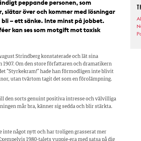
tändigt peppande personen, som
T
r, slätar över och kommer med lösningar
A
bli – ett sänke. Inte minst på jobbet.
N
féer kan ses som motgift mot toxisk
Po
gust Strindberg konstaterade och lät sina
n 1907. Om den store författaren och dramatikern
rdet ”Styrkekram!” hade han förmodligen inte blivit
 banor, utan tvärtom tagit det som en förolämpning.
ll den sorts genuint positiva intresse och välvilliga
ingen mår bra, känner sig sedda och blir stärkta.
e inte något nytt och har troligen grasserat mer
 Exempelvis 1980-talets yuppie-era med satsa på dig