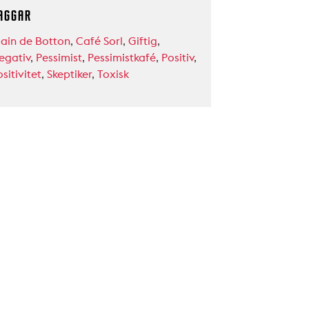
AGGAR
lain de Botton
,
Café Sorl
,
Giftig
,
egativ
,
Pessimist
,
Pessimistkafé
,
Positiv
,
sitivitet
,
Skeptiker
,
Toxisk