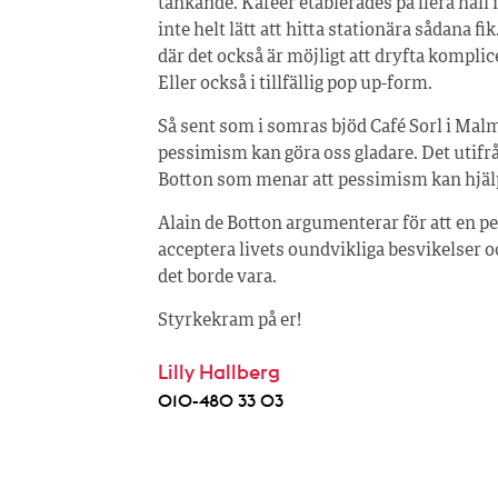
tänkande. Kaféer etablerades på flera håll i 
inte helt lätt att hitta stationära sådana 
där det också är möjligt att dryfta kompli
Eller också i tillfällig pop up-form.
Så sent som i somras bjöd Café Sorl i Malmö 
pessimism kan göra oss gladare. Det utifrå
Botton som menar att pessimism kan hjälpa
Alain de Botton argumenterar för att en pes
acceptera livets oundvikliga besvikelser 
det borde vara.
Styrkekram på er!
Lilly Hallberg
010-480 33 03