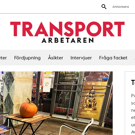
Annonsera
ter
Fördjupning
Åsikter
Intervjuer
Fråga facket
T
P
s
n
e
u
A