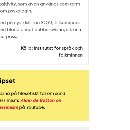
ositivity, som även används som term
nom psykologin.
ed på nyordslistan 2023, tillsammans
ed bland annat dubbelswisha, ick och
na-pass.
Källa: Institutet för språk och
folkminnen
ipset
yssna på filosofiskt tal om sund
essimism:
Alain de Botton on
essimism
på Youtube.