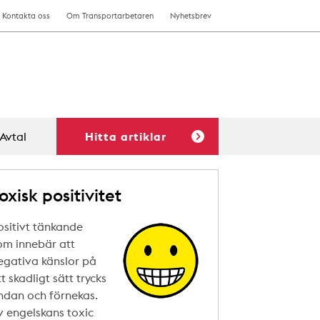
Kontakta oss
Om Transportarbetaren
Nyhetsbrev
Avtal
Hitta artiklar
oxisk positivitet
ositivt tänkande
om innebär att
egativa känslor på
tt skadligt sätt trycks
ndan och förnekas.
v engelskans toxic