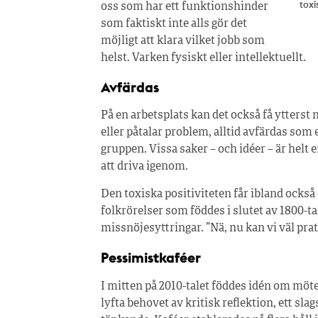
toxi
oss som har ett funktionshinder
som faktiskt inte alls gör det
möjligt att klara vilket jobb som
helst. Varken fysiskt eller intellektuellt.
Avfärdas
På en arbetsplats kan det också få ytters
eller påtalar problem, alltid avfärdas som 
gruppen. Vissa saker – och idéer – är helt e
att driva igenom.
Den toxiska positiviteten får ibland också
folkrörelser som föddes i slutet av 1800-ta
missnöjesyttringar. ”Nä, nu kan vi väl prata
Pessimistkaféer
I mitten på 2010-talet föddes idén om mötes
lyfta behovet av kritisk reflektion, ett slag