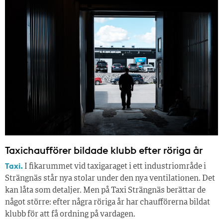
Taxichaufförer bildade klubb efter röriga år
Taxi.
I fikarummet vid taxigaraget i ett industriområde i
Strängnäs står nya stolar under den nya ventilationen. Det
kan låta som detaljer. Men på Taxi Strängnäs berättar de
något större: efter några röriga år har chaufförerna bildat
klubb för att få ordning på vardagen.