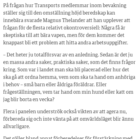
På frågan hur Transports medlemmar inom bevakning
ställer sig till den omställning höjd beredskap kan
innebära svarade Magnus Thelander att han upplever att
frågan för de flesta relativt okontroversiell: Några få är
skeptiska till att bära vapen, men för dem kommer det
knappast bli ett problem att hitta andra arbetsuppgifter.
– Det heter ju totalförsvar av en anledning. Sedan är det ju
en massa andra saker, praktiska saker, som det finns frågor
kring. Som var i landet man ska bli placerad eller hur det
ska gå att ordna hemma, vem som ska ta hand om anhöriga
i behov – små barn eller åldriga föräldrar. Eller
frågeställningen, vem tar hand om min hund eller katt om
jag blir borta en vecka?
Flera i panelen underströk också vikten av att agera nu,
förbereda sig och inte vänta på att omvärldsläget blir ännu
allvarligare.