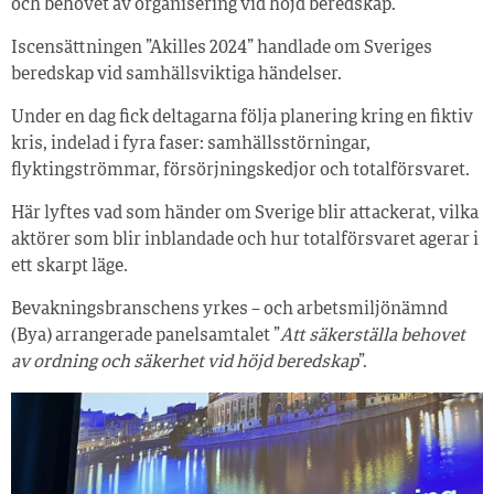
och behovet av organisering vid höjd beredskap.
Iscensättningen ”Akilles 2024” handlade om Sveriges
beredskap vid samhällsviktiga händelser.
Under en dag fick deltagarna följa planering kring en fiktiv
kris, indelad i fyra faser: samhällsstörningar,
flyktingströmmar, försörjningskedjor och totalförsvaret.
Här lyftes vad som händer om Sverige blir attackerat, vilka
aktörer som blir inblandade och hur totalförsvaret agerar i
ett skarpt läge.
Bevakningsbranschens yrkes – och arbetsmiljönämnd
(Bya) arrangerade panelsamtalet ”
Att säkerställa behovet
av ordning och säkerhet vid höjd beredskap
”.