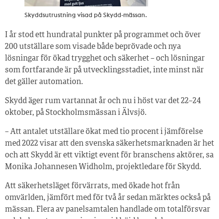
Skyddsutrustning visad på Skydd-mässan.
I år stod ett hundratal punkter på programmet och över
200 utställare som visade både beprövade och nya
lösningar för ökad trygghet och säkerhet – och lösningar
som fortfarande är på utvecklingsstadiet, inte minst när
det gäller automation.
Skydd äger rum vartannat år och nu i höst var det 22–24
oktober, på Stockholmsmässan i Älvsjö.
– Att antalet utställare ökat med tio procent i jämförelse
med 2022 visar att den svenska säkerhetsmarknaden är het
och att Skydd är ett viktigt event för branschens aktörer, sa
Monika Johannesen Widholm, projektledare för Skydd.
Att säkerhetsläget förvärrats, med ökade hot från
omvärlden, jämfört med för två år sedan märktes också på
mässan. Flera av panelsamtalen handlade om totalförsvar