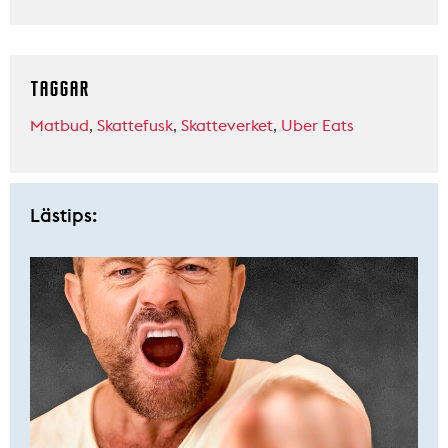
TAGGAR
Matbud
,
Skattefusk
,
Skatteverket
,
Uber Eats
Lästips: