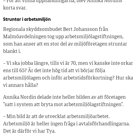
– För att vinna upphandlingarna, blev Annika Nordins
korta svar.
Struntar i arbetsmiljön
Regionala skyddsombudet Bert Johansson från
Malmöavdelningen tog upp arbetsmiljölagstiftningen,
som han anser att en stor del av miljöföretagen struntar
blankt i.
– Vi ska jobba längre, tills vi är 70, men vi kanske inte orkar
ens till 65? Är det inte hög tid att vi börjar följa
arbetsmiljölagen och inför arbetstidsförkortning? Hur ska
vi annars hålla?
Annika Nordin delade inte heller bilden av att företagen
”satt i system att bryta mot arbetsmiljölagstiftningen”.
– Min bild är att de utvecklat arbetsmiljöarbetet.
Arbetsmiljö är heller ingen fråga i avtalsförhandlingarna.
Det är därför vi har Tya.