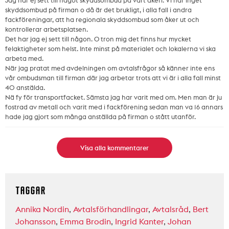
Jag har ej sett till något skyddsombud på vårt åkeri. Vi har inget
skyddsombud på firman o då är det brukligt, i alla fall i andra
fackföreningar, att ha regionala skyddsombud som åker ut och
kontrollerar arbetsplatsen.
Det har jag ej sett till någon. O tron mig det finns hur mycket
felaktigheter som helst. Inte minst på materialet och lokalerna vi ska
arbeta med.
När jag pratat med avdelningen om avtalsfrågor så känner inte ens
vår ombudsman till firman där jag arbetar trots att vi är i alla fall minst
40 anstälda.
Nä fy för transportfacket. Sämsta jag har varit med om. Men man är ju
fostrad av metall och varit med i fackförening sedan man va 16 annars
hade jag gjort som många anställda på firman o stått utanför.
Visa alla kommentarer
TAGGAR
Annika Nordin
,
Avtalsförhandlingar
,
Avtalsråd
,
Bert
Johansson
,
Emma Brodin
,
Ingrid Kanter
,
Johan