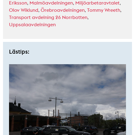
Eriksson
,
Malmöavdelningen
,
Miljöarbetaravtalet
,
Olov Wiklund
,
Örebroavdelningen
,
Tommy Wreeth
,
Transport avdelning 26 Norrbotten
,
Uppsalaavdelningen
Lästips: