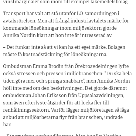
vinstmarginaler som inom till exempel läkemedelsbolag.
Transport har valt att stå utanför LO-samordningen i
avtalsrörelsen. Men att frångå industriavtalets märke för
kommande löneökningar inom miljösektorn gjorde
Annika Nordin klart att hon inte är intresserad av.
– Det funkar inte så att vi kan ha ett eget märke. Bolagen
måste få kostnadstäckning för löneökningarna.
Ombudsman Emma Brodin från Örebroavdelningen lyfte
också stressen och pressen i miljöbranschen: ”Du ska hela
tiden göra mer och springa snabbare”, men Annika Nordin
höll inte med om den beskrivningen. Det gjorde däremot
ombudsman Johan Eriksson från Uppsalaavdelningen,
som även efterlyste åtgärder för att locka fler till
renhållningssektorn. Varför lägger miljöföretagen så låga
anbud att miljöarbetarna flyr från branschen, undrade
han.