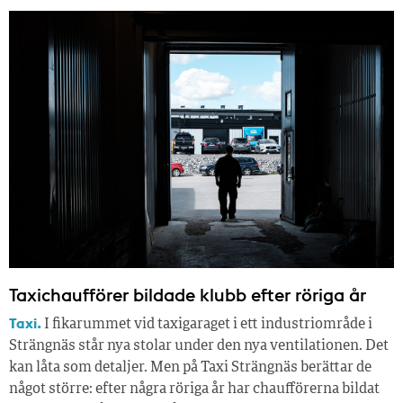
Taxichaufförer bildade klubb efter röriga år
Taxi.
I fikarummet vid taxigaraget i ett industriområde i
Strängnäs står nya stolar under den nya ventilationen. Det
kan låta som detaljer. Men på Taxi Strängnäs berättar de
något större: efter några röriga år har chaufförerna bildat