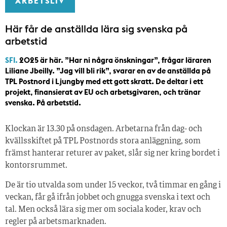
ARBETSLIV
Här får de anställda lära sig svenska på
arbetstid
SFI.
2025 är här. ”Har ni några önskningar”, frågar läraren
Liliane Jbeilly. ”Jag vill bli rik”, svarar en av de anställda på
TPL Postnord i Ljungby med ett gott skratt. De deltar i ett
projekt, finansierat av EU och arbetsgivaren, och tränar
svenska. På arbetstid.
Klockan är 13.30 på onsdagen. Arbetarna från dag- och
kvällsskiftet på TPL Postnords stora anläggning, som
främst hanterar returer av paket, slår sig ner kring bordet i
kontorsrummet.
De är tio utvalda som under 15 veckor, två timmar en gång i
veckan, får gå ifrån jobbet och gnugga svenska i text och
tal. Men också lära sig mer om sociala koder, krav och
regler på arbetsmarknaden.