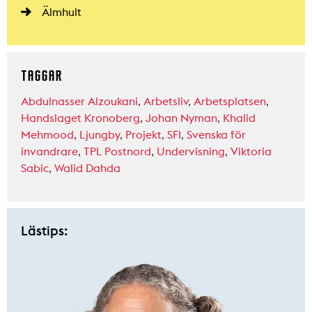
Älmhult
TAGGAR
Abdulnasser Alzoukani
,
Arbetsliv
,
Arbetsplatsen
,
Handslaget Kronoberg
,
Johan Nyman
,
Khalid
Mehmood
,
Ljungby
,
Projekt
,
SFI
,
Svenska för
invandrare
,
TPL Postnord
,
Undervisning
,
Viktoria
Sabic
,
Walid Dahda
Lästips: