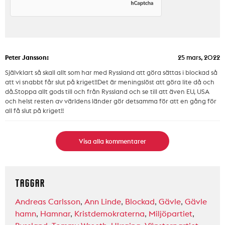
Peter Jansson:
25 mars, 2022
Självklart så skall allt som har med Ryssland att göra sättas i blockad så
att vi snabbt får slut på kriget!!Det är meningslöst att göra lite då och
då.Stoppa allt gods till och från Ryssland och se till att även EU, USA
och helst resten av världens länder gör detsamma för att en gång för
all få slut på kriget!!
Visa alla kommentarer
TAGGAR
Andreas Carlsson
,
Ann Linde
,
Blockad
,
Gävle
,
Gävle
hamn
,
Hamnar
,
Kristdemokraterna
,
Miljöpartiet
,