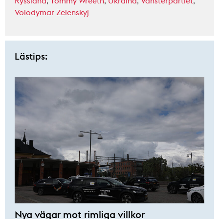
Ryssland
,
Tommy Wreeth
,
Ukraina
,
Vänsterpartiet
,
Volodymar Zelenskyj
Lästips:
Nya vägar mot rimliga villkor