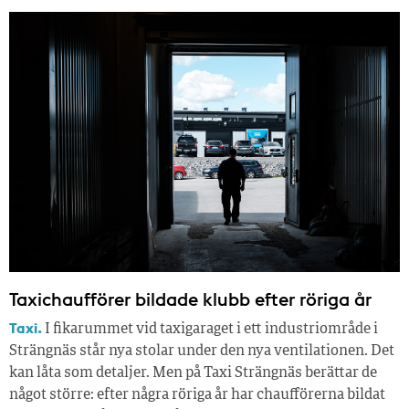
Taxichaufförer bildade klubb efter röriga år
Taxi.
I fikarummet vid taxigaraget i ett industriområde i
Strängnäs står nya stolar under den nya ventilationen. Det
kan låta som detaljer. Men på Taxi Strängnäs berättar de
något större: efter några röriga år har chaufförerna bildat