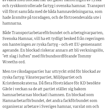
avvakta med blockad när det gäller hanteringen av ryska
och ryskkontrollerade fartyg i svenska hamnar. Transport
vill först samråda med de båda hamnavdelningarna, som
hade årsmöte på torsdagen, och de förtroendevalda ute i
hamnarna.
Både Transportarbetareförbundet och arbetsgivarparten,
Svenska Hamnar, vill ha ett tydligt besked från regeringen
om hanteringen av ryska fartyg – och ett EU-gemensamt
agerande. En blockad riskerar annars att bli verkningslös,
”ett slag i luften” med förbundsordförande Tommy
Wreeths ord.
Men tre riksdagspartier har uttryckt stöd för blockad av
ryska fartyg: Vänsterpartiet, Miljöpartiet och
Kristdemokraterna. Då flera företrädare för KD besökte
Gävle i veckan sa de att partiet ställer sig bakom
hamnarbetarnas blockad i hamnen. En blockad som
Hamnarbetarförbundet, det andra fackförbundet som
organiserar arbetare i Sveriges hamnar, varslat om och