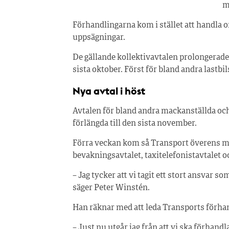
m
Förhandlingarna kom i stället att handla 
uppsägningar.
De gällande kollektivavtalen prolongerades 
sista oktober. Först för bland andra lastb
Nya avtal i höst
Avtalen för bland andra mackanställda och
förlängda till den sista november.
Förra veckan kom så Transport överens m
bevakningsavtalet, taxitelefonistavtalet o
– Jag tycker att vi tagit ett stort ansvar s
säger Peter Winstén.
Han räknar med att leda Transports förhan
– Just nu utgår jag från att vi ska förhand