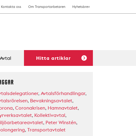
Kontakta oss
Om Transportarbetaren
Nyhetsbrev
Avtal
Hitta artiklar
AGGAR
vtalsdelegationer
,
Avtalsförhandlingar
,
vtalsrörelsen
,
Bevakningsavtalet
,
orona
,
Coronakrisen
,
Hamnavtalet
,
yrverksavtalet
,
Kollektivavtal
,
iljöarbetareavtalet
,
Peter Winstén
,
rolongering
,
Transportavtalet