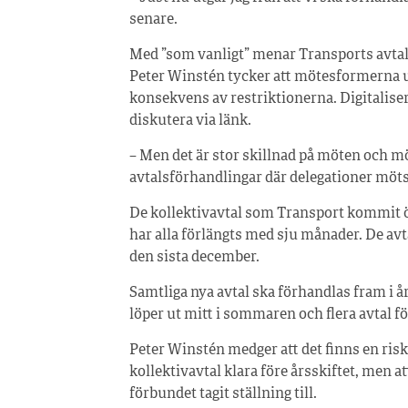
senare.
Med ”som vanligt” menar Transports avtals
Peter Winstén tycker att mötesformerna und
konsekvens av restriktionerna. Digitaliser
diskutera via länk.
– Men det är stor skillnad på möten och möt
avtalsförhandlingar där delegationer möts p
De kollektivavtal som Transport kommit 
har alla förlängts med sju månader. De avta
den sista december.
Samtliga nya avtal ska förhandlas fram i å
löper ut mitt i sommaren och flera avtal fö
Peter Winstén medger att det finns en risk 
kollektivavtal klara före årsskiftet, men a
förbundet tagit ställning till.