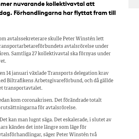
mmer nuvarande kollektivavtal att
a dag. Förhandlingarna har flyttat fram till
om avtalssekreterare skulle Peter Winstén lett
ransportarbetareförbundets avtalsrörelse under
åren. Samtliga 27 kollektivavtal ska förnyas under
ret.
en 14 januari växlade Transports delegation krav
ed Biltrafikens Arbetsgivareförbund, och då gällde
et transportavtalet.
edan kom coronakrisen. Det förändrade totalt
örutsättningarna för avtalsrörelse.
 Det kan man lugnt säga. Det eskalerade, i slutet av
ars kändes det inte längre som läge för
vtalsförhandlingar, säger Peter Winstén två