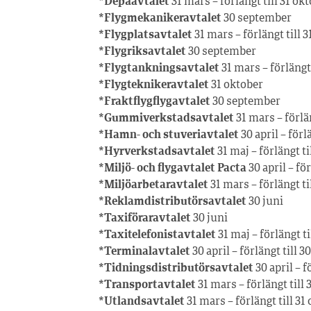
*Depåavtalet
31 mars – förlängt till 31 ok
*Flygmekanikeravtalet
30 september
*Flygplatsavtalet
31 mars – förlängt till 
*Flygriksavtalet
30 september
*Flygtankningsavtalet
31 mars – förlängt 
*Flygteknikeravtalet
31 oktober
*Fraktflygflygavtalet
30 september
*Gummiverkstadsavtalet
31 mars – förlän
*Hamn- och stuveriavtalet
30 april – för
*Hyrverkstadsavtalet
31 maj – förlängt t
*Miljö- och flygavtalet Pacta
30 april – fö
*Miljöarbetaravtalet
31 mars – förlängt ti
*Reklamdistributörsavtalet
30 juni
*Taxiföraravtalet
30 juni
*Taxitelefonistavtalet
31 maj – förlängt t
*Terminalavtalet
30 april – förlängt till
*Tidningsdistributörsavtalet
30 april – 
*Transportavtalet
31 mars – förlängt till 
*Utlandsavtalet
31 mars – förlängt till 31