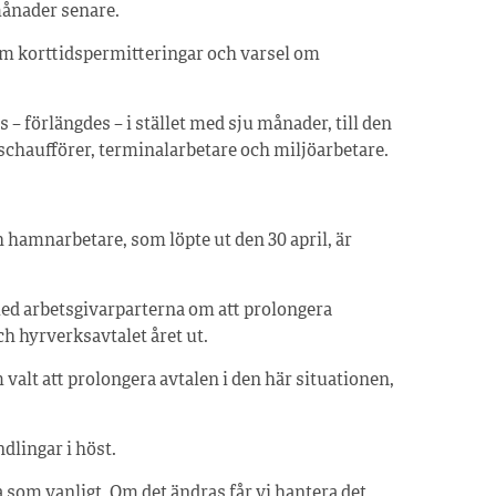
ånader senare.
om korttidspermitteringar och varsel om
– förlängdes – i stället med sju månader, till den
ilschaufförer, terminalarbetare och miljöarbetare.
 hamnarbetare, som löpte ut den 30 april, är
ed arbetsgivarparterna om att prolongera
ch hyrverksavtalet året ut.
om valt att prolongera avtalen i den här situationen,
dlingar i höst.
la som vanligt. Om det ändras får vi hantera det