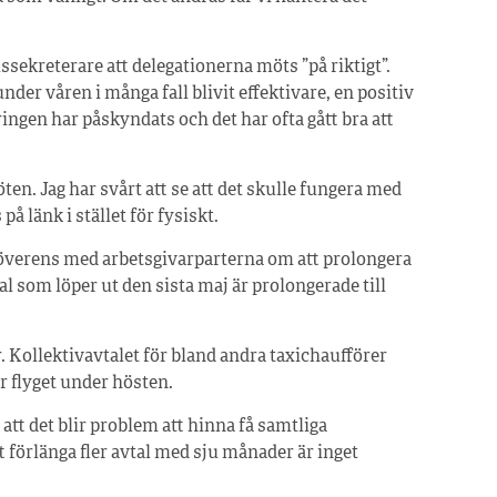
sekreterare att delegationerna möts ”på riktigt”.
er våren i många fall blivit effektivare, en positiv
ingen har påskyndats och det har ofta gått bra att
en. Jag har svårt att se att det skulle fungera med
å länk i stället för fysiskt.
överens med arbetsgivarparterna om att prolongera
l som löper ut den sista maj är prolongerade till
r. Kollektivavtalet för bland andra taxichaufförer
r flyget under hösten.
att det blir problem att hinna få samtliga
tt förlänga fler avtal med sju månader är inget