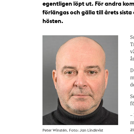
egentligen löpt ut. För andra ko
förlängas och gälla till årets sist
hösten.
S
T
v
å
D
m
d
S
f
–
m
Peter Winstén. Foto: Jan Lindkvist
a