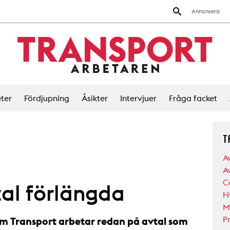
Annonsera
ter
Fördjupning
Åsikter
Intervjuer
Fråga facket
T
A
A
C
tal förlängda
H
M
P
m Transport arbetar redan på avtal som