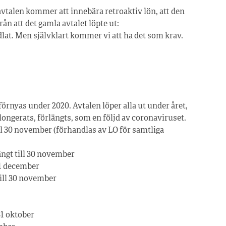
 avtalen kommer att innebära retroaktiv lön, att den
n att det gamla avtalet löpte ut:
ndlat. Men självklart kommer vi att ha det som krav.
förnyas under 2020. Avtalen löper alla ut under året,
longerats, förlängts, som en följd av coronaviruset.
ill 30 november (förhandlas av LO för samtliga
längt till 30 november
 31 december
till 30 november
31 oktober