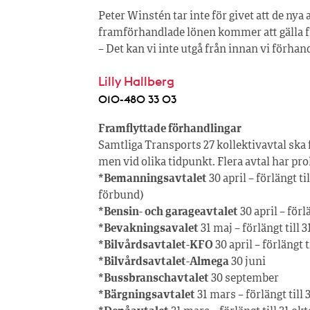
Peter Winstén tar inte för givet att de nya
framförhandlade lönen kommer att gälla frå
– Det kan vi inte utgå från innan vi förha
Lilly Hallberg
010-480 33 03
Framflyttade förhandlingar
Samtliga Transports 27 kollektivavtal ska 
men vid olika tidpunkt. Flera avtal har pro
*Bemanningsavtalet
30 april – förlängt t
förbund)
*Bensin- och garageavtalet
30 april – för
*Bevakningsavalet
31 maj – förlängt till
*Bilvårdsavtalet-KFO
30 april – förlängt 
*Bilvårdsavtalet-Almega
30 juni
*Bussbranschavtalet
30 september
*Bärgningsavtalet
31 mars – förlängt till 