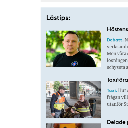
Lästips:
Höstens 
Debatt.
N
verksamhet
Men våra s
lösningen.
schyssta a
Taxiföra
Taxi.
Hur 
frågan vil
utanför S
Delade 