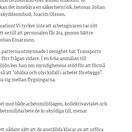
hjärtstillestånd eller annan sjukdom. Är
an det innebära en säkerhetsrisk, betonar Johan
a skyddsombud, Joacim Olsson.
tuation! Vi tycker inte att arbetsgivaren tar sitt
tt se till att personalen får äta, genom bättre
Johan Einarsson.
 parterna utmynnade i oenighet har Transports
rt frågan vidare. I en 6:6a-anmälan till
iljön ber han om myndighetens stöd för att förmå
 att ”ohälsa och olycksfall i arbetet förebyggs”.
ta sig mellan flygningarna.
et mot både arbetsmiljölagen, kollektivavtalet och
betsmiljöarbete de är skyldiga till, menar
t sådant sätt att de anställda klarar av att utföra