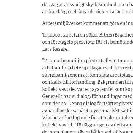
det. Jag är ansvarigt skyddsombud, men har 
att kartlägga och åtgärda risker i arbetsmi
Arbetsmiljöverket kommer att göra en ins
Transportarbetaren söker BRA:s (Braathen
och företagets pressjour för ett bemötand
Lars Resare:
”Vi tar arbetsmiljön på stort allvar. Inom
arbetsmiljöarbete uppdagades att korrekta
skyndsamt genom att kontakta arbetstagar
och kalla till förhandling. Bakgrunden till
kollektivavtalet var ett systemfel som ko
Generellt har vi dialog/förhandlingar med
som denna. Denna dialog fortsätter givetv
avhandlas dessa på ett systematiskt sätt 
Vi arbetar fortlöpande för att säkra att d
kollektivavtal. I förläggningen av detta ana
det som planeras även håller vid själva g