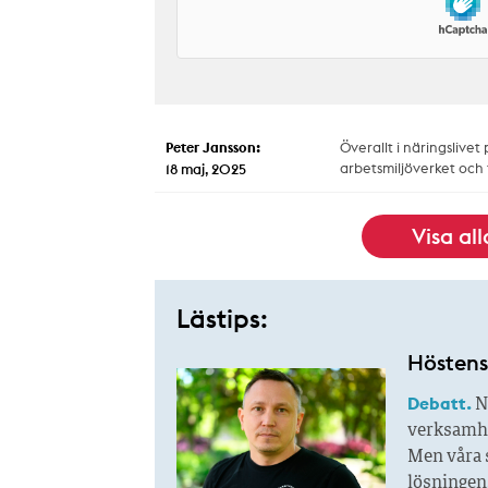
Peter Jansson:
Överallt i näringslivet
arbetsmiljöverket och
18 maj, 2025
Visa al
Lästips:
Höstens 
Debatt.
N
verksamhet
Men våra s
lösningen.