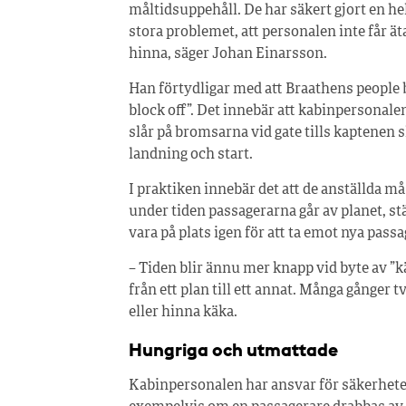
måltidsuppehåll. De har säkert gjort en hel 
stora problemet, att personalen inte får äta
hinna, säger Johan Einarsson.
Han förtydligar med att Braathens people b
block off”. Det innebär att kabinpersonalen
slår på bromsarna vid gate tills kaptenen 
landning och start.
I praktiken innebär det att de anställda må
under tiden passagerarna går av planet, stä
vara på plats igen för att ta emot nya pass
– Tiden blir ännu mer knapp vid byte av ”k
från ett plan till ett annat. Många gånger t
eller hinna käka.
Hungriga och utmattade
Kabinpersonalen har ansvar för säkerhete