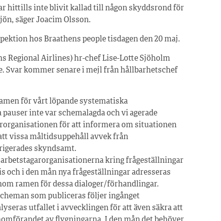
hittills inte blivit kallad till någon skyddsrond för
ljön, säger Joacim Olsson.
pektion hos Braathens people tisdagen den 20 maj.
s Regional Airlines) hr-chef Lise-Lotte Sjöholm
e. Svar kommer senare i mejl från hållbarhetschef
 ramen för vårt löpande systematiska
 pauser inte var schemalagda och vi agerade
organisationen för att informera om situationen
 att vissa måltidsuppehåll avvek från
rrigerades skyndsamt.
 arbetstagarorganisationerna kring frågeställningar
is och i den mån nya frågeställningar adresseras
inom ramen för dessa dialoger/förhandlingar.
e scheman som publiceras följer ingånget
lyseras utfallet i avvecklingen för att även säkra att
enomförandet av flygningarna. I den mån det behöver