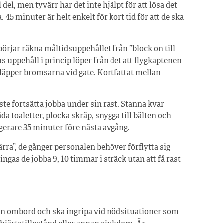
del, men tyvärr har det inte hjälpt för att lösa det
. 45 minuter är helt enkelt för kort tid för att de ska
örjar räkna måltidsuppehållet från ”block on till
s uppehåll i princip löper från det att flygkaptenen
släpper bromsarna vid gate. Kortfattat mellan
ste fortsätta jobba under sin rast. Stanna kvar
da toaletter, plocka skräp, snygga till bälten och
agerare 35 minuter före nästa avgång.
ärra”, de gånger personalen behöver förflytta sig
vingas de jobba 9, 10 timmar i sträck utan att få rast
n ombord och ska ingripa vid nödsituationer som