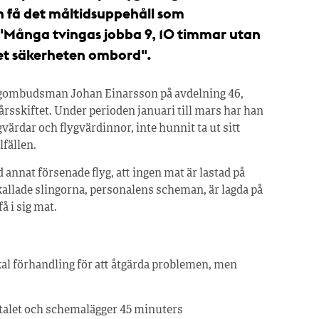
h få det måltidsuppehåll som
l. "Många tvingas jobba 9, 10 timmar utan
det säkerheten ombord".
ygombudsman Johan Einarsson på avdelning 46,
rsskiftet. Under perioden januari till mars har han
värdar och flygvärdinnor, inte hunnit ta ut sitt
lfällen.
 annat försenade flyg, att ingen mat är lastad på
å kallade slingorna, personalens scheman, är lagda på
få i sig mat.
kal förhandling för att åtgärda problemen, men
avtalet och schemalägger 45 minuters