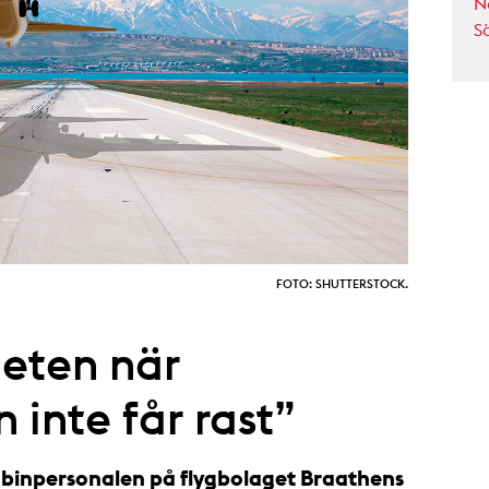
N
S
FOTO: SHUTTERSTOCK.
heten när
 inte får rast”
inpersonalen på flygbolaget Braathens