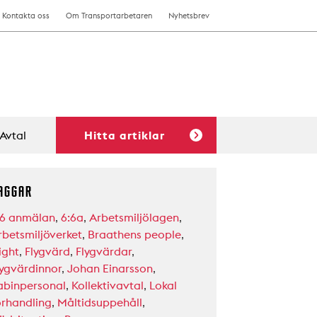
Kontakta oss
Om Transportarbetaren
Nyhetsbrev
Avtal
Hitta artiklar
AGGAR
:6 anmälan
,
6:6a
,
Arbetsmiljölagen
,
rbetsmiljöverket
,
Braathens people
,
ight
,
Flygvärd
,
Flygvärdar
,
lygvärdinnor
,
Johan Einarsson
,
abinpersonal
,
Kollektivavtal
,
Lokal
örhandling
,
Måltidsuppehåll
,