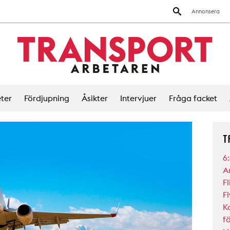
Annonsera
ter
Fördjupning
Åsikter
Intervjuer
Fråga facket
T
6
A
Fl
F
K
f