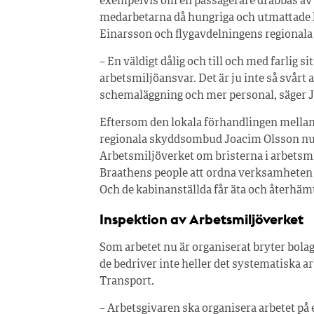
exempelvis om en passagerare drabbas av 
medarbetarna då hungriga och utmattade k
Einarsson och flygavdelningens regional
– En väldigt dålig och till och med farlig si
arbetsmiljöansvar. Det är ju inte så svårt a
schemaläggning och mer personal, säger 
Eftersom den lokala förhandlingen mellan
regionala skyddsombud Joacim Olsson nu fö
Arbetsmiljöverket om bristerna i arbetsm
Braathens people att ordna verksamheten så
Och de kabinanställda får äta och återhäm
Inspektion av Arbetsmiljöverket
Som arbetet nu är organiserat bryter bolag
de bedriver inte heller det systematiska ar
Transport.
– Arbetsgivaren ska organisera arbetet på et