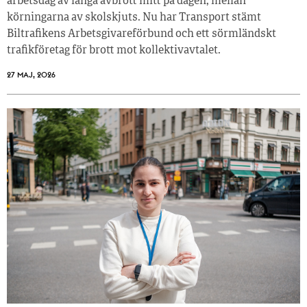
arbetsdag av långa avbrott mitt på dagen, mellan
körningarna av skolskjuts. Nu har Transport stämt
Biltrafikens Arbetsgivareförbund och ett sörmländskt
trafikföretag för brott mot kollektivavtalet.
27 MAJ, 2026