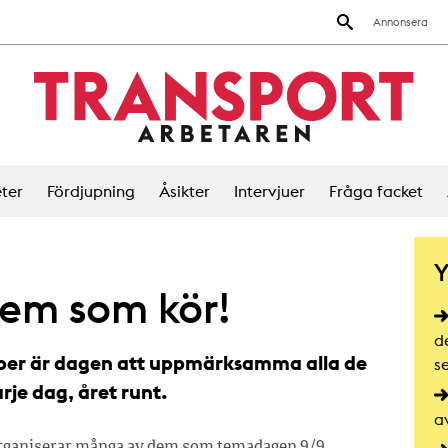
Annonsera
ter
Fördjupning
Åsikter
Intervjuer
Fråga facket
Y
dem som kör!
d
er är dagen att uppmärksamma alla de
s
arje dag, året runt.
a