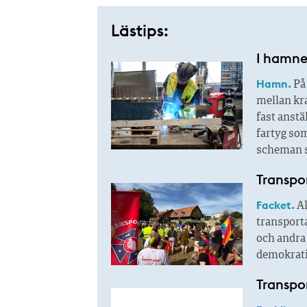
Lästips:
I hamne
Hamn.
På 
mellan kra
fast anstä
fartyg so
scheman s
Transpo
Facket.
Al
transport
och andra
demokratis
Transpor