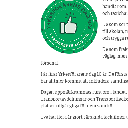
Transport o
handlar om: 
och taxichau
De som ser t
till skolan,
och trygga re
De som frak
väglag, men
försenat.
I år firar Yrkesförarens dag 10 år. De för
har alltmer kommit att inkludera samtliga
Dagen uppmärksammas runt om i landet, k
Transportavdelningar och Transportfacken
platser tillgängliga för dem som kör.
Tya har flera år gjort särskilda tackfilmer 