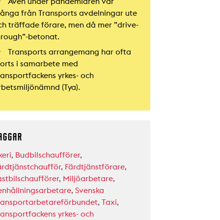
Även under pandemiåren var
ånga från Transports avdelningar ute
ch träffade förare, men då mer ”drive-
hrough”-betonat.
Transports arrangemang har ofta
jorts i samarbete med
ransportfackens yrkes- och
rbetsmiljönämnd (Tya).
AGGAR
keri
,
Budbilschaufförer
,
ärdtjänstchaufför
,
Färdtjänstförare
,
astbilschaufförer
,
Miljöarbetare
,
enhållningsarbetare
,
Svenska
ransportarbetareförbundet
,
Taxi
,
ransportfackens yrkes- och