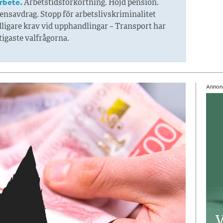
arbete.
Arbetstidsförkortning. Höjd pension.
ensavdrag. Stopp för arbetslivskriminalitet
ligare krav vid upphandlingar – Transport har
ktigaste valfrågorna.
Annon