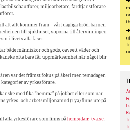
rganiserar många av dem som temadagen 9/9
lastbilschaufförer, miljöarbetare, färdtjänstförare
m
fförer.
o
t
ill att allt kommer fram – vårt dagliga bröd, barnen
 medicinen till sjukhuset, soporna till återvinningen
g
sor i livets alla faser.
T
tar både människor och gods, oavsett väder och
a
 kanske ofta bara får uppmärksamhet när något blir
sta åren var det främst fokus på åkeri men temadagen
T
 kategorier av yrkesförare.
Å
anske med fika ”hemma” på jobbet eller som när
F
s yrkes- och arbetsmiljönämnd (Tya) finns ute på
L
R
T
till alla yrkesförare som finns på
hemsidan: tya.se
.
T