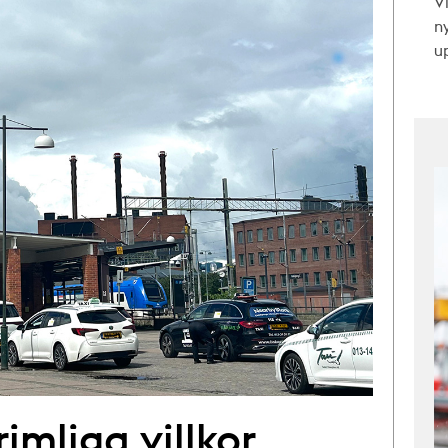
V
n
up
imliga villkor