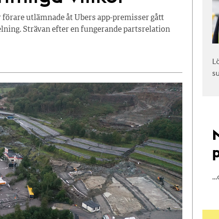
r förare utlämnade åt Ubers app-premisser gått
ning. Strävan efter en fungerande partsrelation
L
s
…