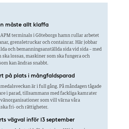
n måste allt klaffa
APM terminals i Göteborgs hamn rullar arbetet
nar, grensletruckar och containrar. Här jobbar
llda och bemanningsanställda sida vid sida – med
m ska lossas, maskiner som ska fungera och
om kan ändras snabbt.
rt på plats i mångfaldsparad
medalsveckan är i full gång. På måndagen tågade
are i parad, tillsammans med fackliga kamrater
 vänorganisationer som vill värna våra
ka fri- och rättigheter.
ts vägval inför 13 september