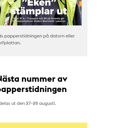
äs papperstidningen på datorn eller
urfplattan.
Nästa nummer av
papperstidningen
delas ut den 27–28 augusti.