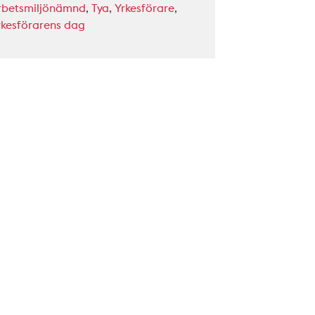
rbetsmiljönämnd
,
Tya
,
Yrkesförare
,
rkesförarens dag