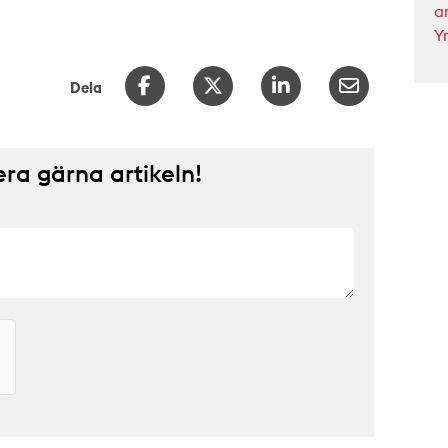
a
Y
Dela
a gärna artikeln!