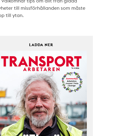
i välkomnar tips om allt från glada
yheter till missförhållanden som måste
p till ytan.
LADDA NER