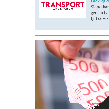
Fackligt 
Slopat kar
genom tyd
lyft de vi