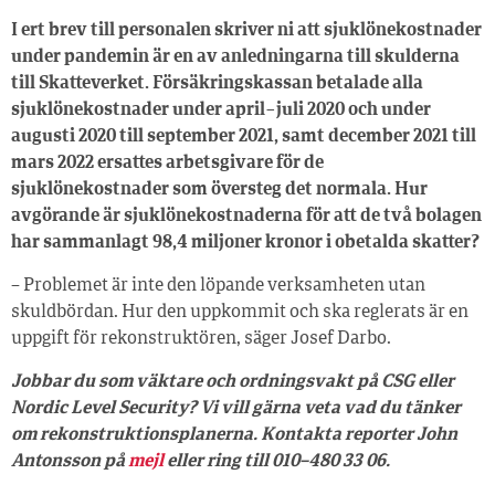
I ert brev till personalen skriver ni att sjuklönekostnader
under pandemin är en av anledningarna till skulderna
till Skatteverket. Försäkringskassan betalade alla
sjuklönekostnader under april−juli 2020 och under
augusti 2020 till september 2021, samt december 2021 till
mars 2022 ersattes arbetsgivare för de
sjuklönekostnader som översteg det normala. Hur
avgörande är sjuklönekostnaderna för att de två bolagen
har sammanlagt 98,4 miljoner kronor i obetalda skatter?
– Problemet är inte den löpande verksamheten utan
skuldbördan. Hur den uppkommit och ska reglerats är en
uppgift för rekonstruktören, säger Josef Darbo.
Jobbar du som väktare och ordningsvakt på CSG eller
Nordic Level Security? Vi vill gärna veta vad du tänker
om rekonstruktionsplanerna. Kontakta reporter John
Antonsson på
mejl
eller ring till 010–480 33 06.