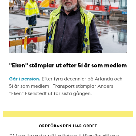
"Eken" stämplar ut efter 51 år som medlem
Går i pension.
Efter fyra decennier på Arlanda och
51 år som medlem i Transport stämplar Anders
”Eken” Ekenstedt ut för sista gången.
ORDFÖRANDEN HAR ORDET
”Man kunde väl nästan i förväg räkna