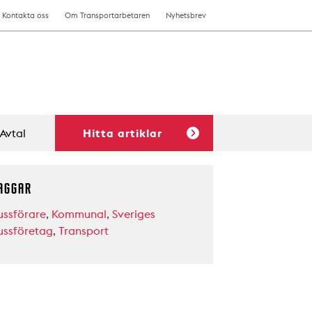
Kontakta oss
Om Transportarbetaren
Nyhetsbrev
Avtal
Hitta artiklar
AGGAR
ussförare
,
Kommunal
,
Sveriges
ussföretag
,
Transport