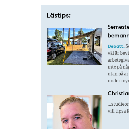
Lästips:
Semester
bemanni
Debatt.
Se
väl är bev
arbetsgiva
inte på n
utan på ar
under myc
Christia
…studieor
vill tipsa