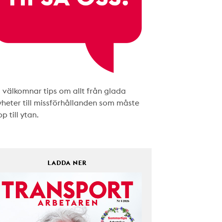
i välkomnar tips om allt från glada
yheter till missförhållanden som måste
p till ytan.
LADDA NER