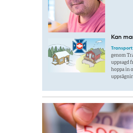
Kan man
Transport
genom Tran
uppsagd fr
hoppa in o
uppsägnin