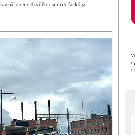
av på löner och villkor som de fackliga
V
n
up