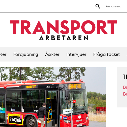
Annonsera
ter
Fördjupning
Åsikter
Intervjuer
Fråga facket
T
B
B