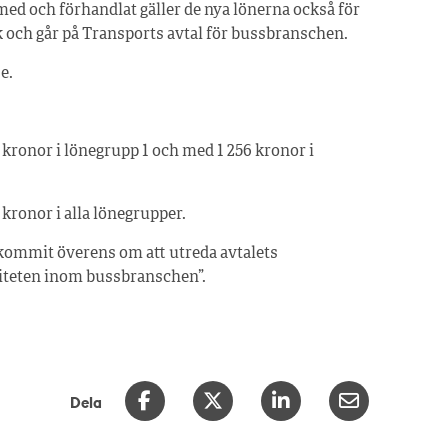
 med och förhandlat gäller de nya lönerna också för
 och går på Transports avtal för bussbranschen.
e.
 kronor i lönegrupp 1 och med 1 256 kronor i
kronor i alla lönegrupper.
ommit överens om att utreda avtalets
iviteten inom bussbranschen”.
Dela