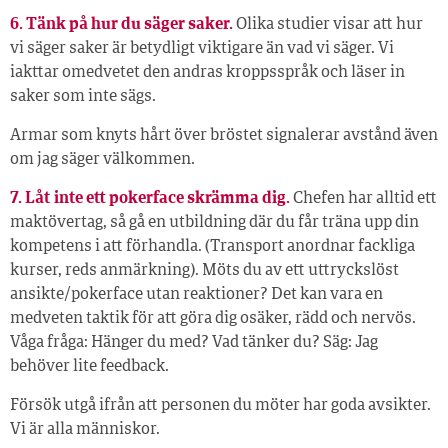
6. Tänk på hur du säger saker.
Olika studier visar att hur
vi säger saker är betydligt viktigare än vad vi säger. Vi
iakttar omedvetet den andras kroppsspråk och läser in
saker som inte sägs.
Armar som knyts hårt över bröstet signalerar avstånd även
om jag säger välkommen.
7. Låt inte ett pokerface skrämma dig.
Chefen har alltid ett
maktövertag, så gå en utbildning där du får träna upp din
kompetens i att förhandla. (Transport anordnar fackliga
kurser, reds anmärkning). Möts du av ett uttryckslöst
ansikte/pokerface utan reaktioner? Det kan vara en
medveten taktik för att göra dig osäker, rädd och nervös.
Våga fråga: Hänger du med? Vad tänker du? Säg: Jag
behöver lite feedback.
Försök utgå ifrån att personen du möter har goda avsikter.
Vi är alla människor.