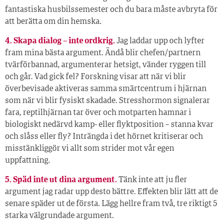
fantastiska husbilssemester och du bara måste avbryta för
att berätta om din hemska.
4. Skapa dialog – inte ordkrig.
Jag laddar upp och lyfter
fram mina bästa argument. Ändå blir chefen/partnern
tvärförbannad, argumenterar hetsigt, vänder ryggen till
och går. Vad gick fel? Forskning visar att när vi blir
överbevisade aktiveras samma smärtcentrum i hjärnan
som när vi blir fysiskt skadade. Stresshormon signalerar
fara, reptilhjärnan tar över och motparten hamnar i
biologiskt nedärvd kamp- eller flyktposition – stanna kvar
och slåss eller fly? Inträngda i det hörnet kritiserar och
misstänkliggör vi allt som strider mot vår egen
uppfattning.
5. Späd inte ut dina argument.
Tänk inte att ju fler
argument jag radar upp desto bättre. Effekten blir lätt att de
senare späder ut de första. Lägg hellre fram två, tre riktigt 5
starka välgrundade argument.