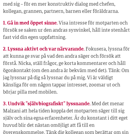
med sig – för en mer konstruktiv dialog med chefen,
kollegan, grannen, partnern, barnen eller föräldrarna.
1. Gå in med öppet sinne.
Visa intresse för motparten och
försök se saken ur den andras synvinkel, håll inte stenhårt
fast vid din egen uppfattning.
2. Lyssna aktivt och var närvarande.
Fokusera, lyssna för
att kunna ge svar på vad den andra säger och försök att
förstå. Nicka, ställ frågor, ge korta kommentarer och håll
ögonkontakt (om den andra är bekväm med det). Tänk: Om
jag lyssnar på dig så lyssnar du på mig. Vi är väldigt
känsliga för om någon tappar intresset, zoomar ut och
börjar pilla med mobilen.
3. Undvik ”självbiografiskt” lyssnande.
Med det menar
Malzani att hela tiden koppla det motparten säger till sig
själv och sina egna erfarenheter. Är du konstant i ditt eget
huvud blir det nästan omöjligt att få till en
överenskommelse. Tänk dig kollegan som berättar om sin