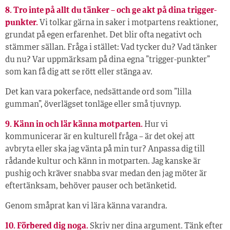
8. Tro inte på allt du tänker – och ge akt på dina trigger-
punkter.
Vi tolkar gärna in saker i motpartens reaktioner,
grundat på egen erfarenhet. Det blir ofta negativt och
stämmer sällan. Fråga i stället: Vad tycker du? Vad tänker
du nu? Var uppmärksam på dina egna ”trigger-punkter”
som kan få dig att se rött eller stänga av.
Det kan vara pokerface, nedsättande ord som ”lilla
gumman”, överlägset tonläge eller små tjuvnyp.
9. Känn in och lär känna motparten.
Hur vi
kommunicerar är en kulturell fråga – är det okej att
avbryta eller ska jag vänta på min tur? Anpassa dig till
rådande kultur och känn in motparten. Jag kanske är
pushig och kräver snabba svar medan den jag möter är
eftertänksam, behöver pauser och betänketid.
Genom småprat kan vi lära känna varandra.
10. Förbered dig noga.
Skriv ner dina argument. Tänk efter