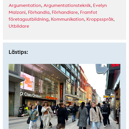
Argumentation
,
Argumentationsteknik
,
Evelyn
Malzani
,
Förhandla
,
Förhandlare
,
Framfot
företagsutbildning
,
Kommunikation
,
Kroppsspråk
,
Utbildare
Lästips: