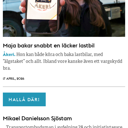
Maja bakar snabbt en läcker lastbil
Åkeri.
Hon kan både köra och baka lastbilar, med
”älgstaket” och allt. Ibland vore kanske även ett vargskydd
bra.
17 APRIL, 2026
HALLÅ DÄR!
Mikael Danielsson Sjöstam
…Transportombudsman i avdelning 28 och initiativtagare