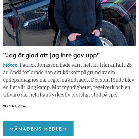
”Jag är glad att jag inte gav upp”
Mötet.
Patrick Jonasson hade varit helt fri från anfall i 25
år. Ändå förlorade han sitt körkort på grund av sin
epilepsidiagnos när reglerna ändrades. Det som följde blev
en flera år lång kamp. Mot myndigheter, regelverk och en
tillvaro där hela hans yrkesliv plötsligt stod på spel.
20 MAJ, 2026
MÅNADENS MEDLEM