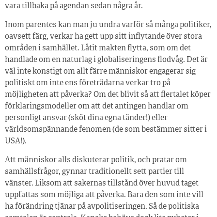
vara tillbaka på agendan sedan några år.
Inom parentes kan man ju undra varför så många politiker,
oavsett färg, verkar ha gett upp sitt inflytande över stora
områden i samhället. Låtit makten flytta, som om det
handlade om en naturlag i globaliseringens flodvåg. Det är
väl inte konstigt om allt färre människor engagerar sig
politiskt om inte ens företrädarna verkar tro på
möjligheten att påverka? Om det blivit så att flertalet köper
förklaringsmodeller om att det antingen handlar om
personligt ansvar (sköt dina egna tänder!) eller
världsomspännande fenomen (de som bestämmer sitter i
USA!).
Att människor alls diskuterar politik, och pratar om
samhällsfrågor, gynnar traditionellt sett partier till
vänster. Liksom att sakernas tillstånd över huvud taget
uppfattas som möjliga att påverka. Bara den som inte vill
ha förändring tjänar på avpolitiseringen. Så de politiska