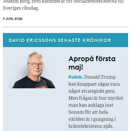
Joakim Borg, som kandiderar för Socialdemokraterna till
Sveriges riksdag.
9 JUNI, 2026
DAVID ERICSSONS SENASTE KRÖNIKOR
Apropå första
maj!
Politik.
Donald Trump
kan knappast sägas vara
något strategiskt geni.
Men frågan är hur mycket
man kan anklaga just
honom för att hela
världen är i gungning i
bränslebristens spår.