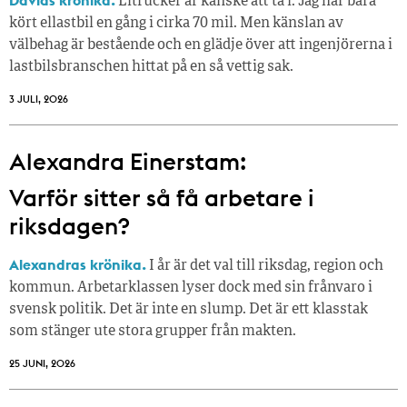
Davids krönika.
Eltrucker är kanske att ta i. Jag har bara
kört ellastbil en gång i cirka 70 mil. Men känslan av
välbehag är bestående och en glädje över att ingenjörerna i
lastbilsbranschen hittat på en så vettig sak.
3 JULI, 2026
Alexandra Einerstam:
Varför sitter så få ­arbetare i
riksdagen?
Alexandras krönika.
I år är det val till riksdag, region och
kommun. Arbetarklassen lyser dock med sin frånvaro i
svensk politik. Det är inte en slump. Det är ett klasstak
som stänger ute stora grupper från makt­en.
25 JUNI, 2026