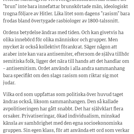
”brun” inte bara innefattar brunskörtade män, ideologiskt
trogna följare av Hitler. Lika litet som dagens ”rasism” bara
frodas bland övertygade rasbiologer av 1800-talssnitt.
Ordens betydelse ändras med tiden. Och kan givetvis ha
olika innebörd för olika människor och grupper. Men
mycket är också kollektivt förankrat. Säger någon att
araber inte kan vara antisemiter, eftersom de själva tillhör
semitiska folk, ligger det nära till hands att det handlar om
– antisemitism. Ordet används i alla andra sammanhang
bara specifikt om den slags rasism som riktar sig mot
judar.
Vilka ord som uppfattas som politiska över huvud taget
ändras också, liksom sammanhangen. Den så kallade
avpolitiseringen har gått snabbt. Det har självklart flera
orsaker. Privatiseringar, ökad individualism, minskad
känsla av samhörighet med den egna socioekonomiska
gruppen. Sin egen klass, för att använda ett ord som verkar