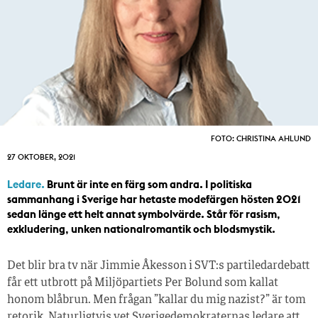
FOTO: CHRISTINA AHLUND
27 OKTOBER, 2021
Ledare.
Brunt är inte en färg som andra. I politiska
sammanhang i Sverige har hetaste modefärgen hösten 2021
sedan länge ett helt annat symbolvärde. Står för rasism,
exkludering, unken nationalromantik och blodsmystik.
Det blir bra tv när Jimmie Åkesson i SVT:s partiledardebatt
får ett utbrott på Miljöpartiets Per Bolund som kallat
honom blåbrun. Men frågan ”kallar du mig nazist?” är tom
retorik. Naturligtvis vet Sverigedemokraternas ledare att