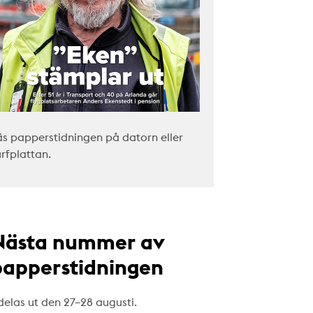
äs papperstidningen på datorn eller
urfplattan.
Nästa nummer av
papperstidningen
delas ut den 27–28 augusti.