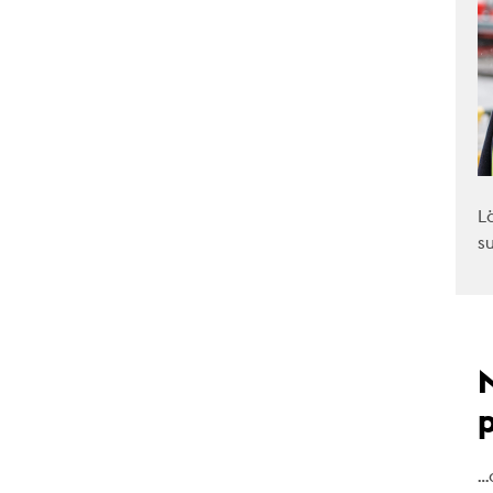
L
s
…