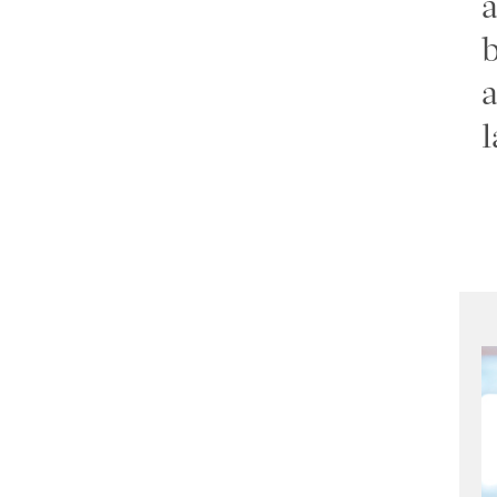
a
b
a
l