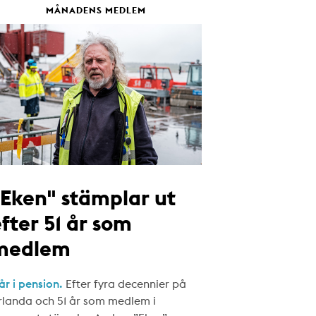
MÅNADENS MEDLEM
"Eken" stämplar ut
fter 51 år som
medlem
år i pension.
Efter fyra decennier på
rlanda och 51 år som medlem i