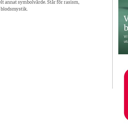
lt annat symbolvärde. Står för rasism,
 blodsmystik.