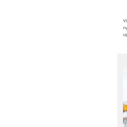
V
n
up