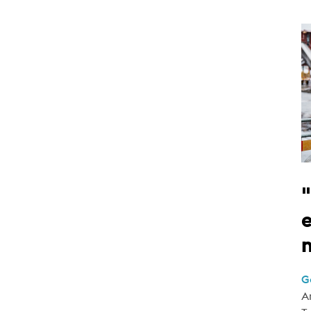
e
G
A