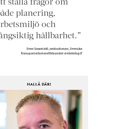
tt ställa frågor om
åde planering,
rbetsmiljö och
ångsiktig hållbarhet.”
Sven Sawatzki, ombudsman, Svenska
Transportarbetareförbundet avdelning 17
HALLÅ DÄR!