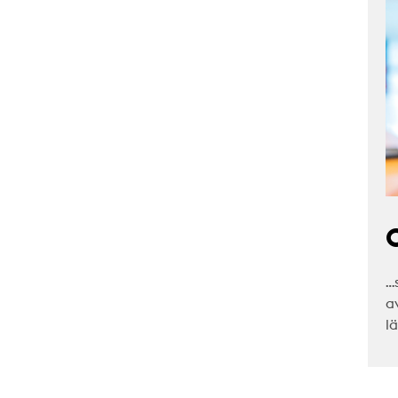
C
…
a
l