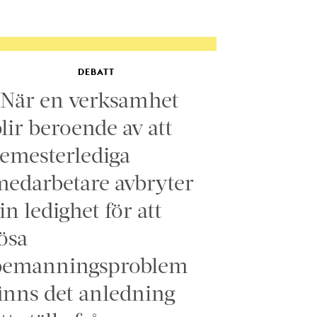
DEBATT
”När en verksamhet
lir beroende av att
emesterlediga
edarbetare avbryter
in ledighet för att
ösa
bemanningsproblem
inns det anledning