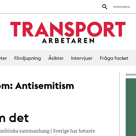
Annonsera
ter
Fördjupning
Åsikter
Intervjuer
Fråga facket
Annon
 om:
Antisemitism
m det
 politiska sammanhang i Sverige har hetaste