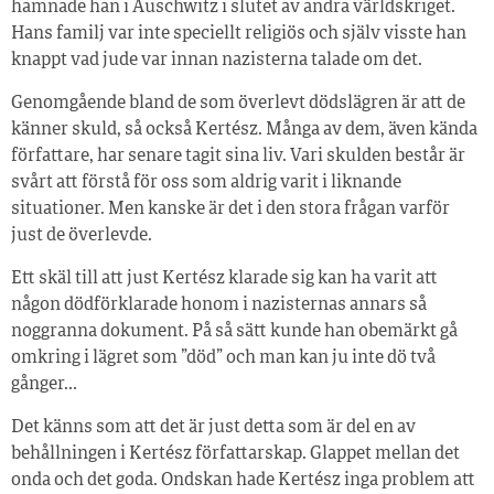
hamnade han i Auschwitz i slutet av andra världskriget.
Hans familj var inte speciellt religiös och själv visste han
knappt vad jude var innan nazisterna talade om det.
Genomgående bland de som överlevt dödslägren är att de
känner skuld, så också Kertész. Många av dem, även kända
författare, har senare tagit sina liv. Vari skulden består är
svårt att förstå för oss som aldrig varit i liknande
situationer. Men kanske är det i den stora frågan varför
just de överlevde.
Ett skäl till att just Kertész klarade sig kan ha varit att
någon dödförklarade honom i nazisternas annars så
noggranna dokument. På så sätt kunde han obemärkt gå
omkring i lägret som ”död” och man kan ju inte dö två
gånger…
Det känns som att det är just detta som är del en av
behållningen i Kertész författarskap. Glappet mellan det
onda och det goda. Ondskan hade Kertész inga problem att