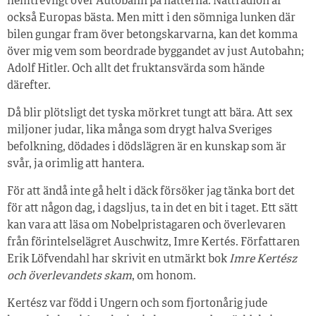
hemtrevligt över Autobahn på nätterna. Nattradion är
också Europas bästa. Men mitt i den sömniga lunken där
bilen gungar fram över betongskarvarna, kan det komma
över mig vem som beordrade byggandet av just Autobahn;
Adolf Hitler. Och allt det fruktansvärda som hände
därefter.
Då blir plötsligt det tyska mörkret tungt att bära. Att sex
miljoner judar, lika många som drygt halva Sveriges
befolkning, dödades i dödslägren är en kunskap som är
svår, ja orimlig att hantera.
För att ändå inte gå helt i däck försöker jag tänka bort det
för att någon dag, i dagsljus, ta in det en bit i taget. Ett sätt
kan vara att läsa om Nobelpristagaren och överlevaren
från förintelselägret Auschwitz, Imre Kertés. Författaren
Erik Löfvendahl har skrivit en utmärkt bok
Imre Kertész
och överlevandets skam
, om honom.
Kertész var född i Ungern och som fjortonårig jude