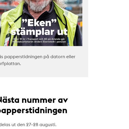
äs papperstidningen på datorn eller
urfplattan.
Nästa nummer av
papperstidningen
delas ut den 27–28 augusti.