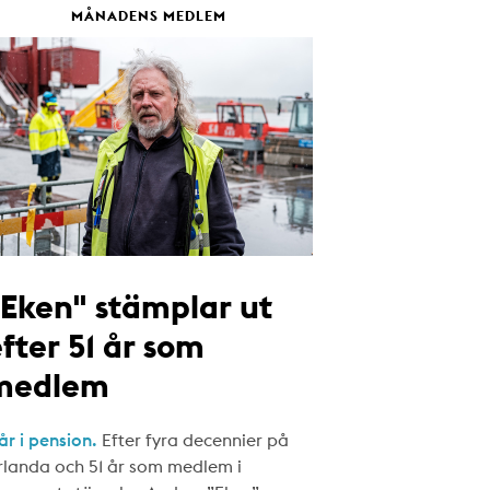
MÅNADENS MEDLEM
"Eken" stämplar ut
fter 51 år som
medlem
år i pension.
Efter fyra decennier på
rlanda och 51 år som medlem i