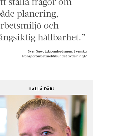
tt ställa frågor om
åde planering,
rbetsmiljö och
ångsiktig hållbarhet.”
Sven Sawatzki, ombudsman, Svenska
Transportarbetareförbundet avdelning 17
HALLÅ DÄR!