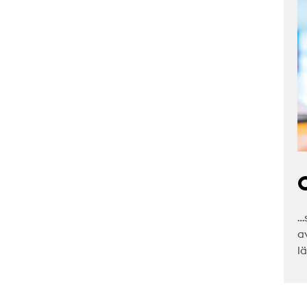
C
…
a
l