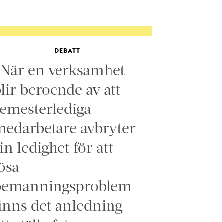
DEBATT
”När en verksamhet
lir beroende av att
emesterlediga
edarbetare avbryter
in ledighet för att
ösa
bemanningsproblem
inns det anledning