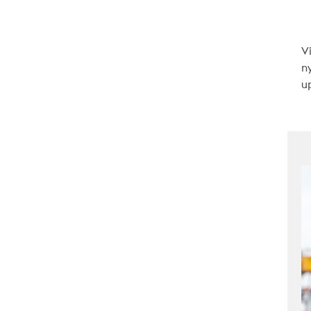
V
n
up