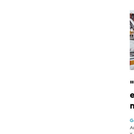
e
G
A