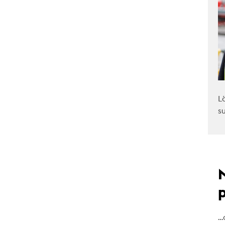
L
s
…