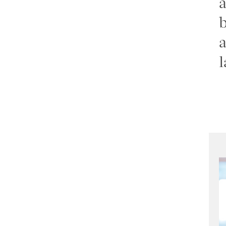
a
b
a
l