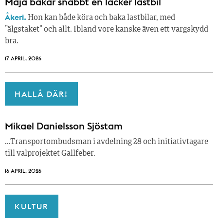
Maja bakar snabbt en läcker lastbil
Åkeri.
Hon kan både köra och baka lastbilar, med
”älgstaket” och allt. Ibland vore kanske även ett vargskydd
bra.
17 APRIL, 2026
HALLÅ DÄR!
Mikael Danielsson Sjöstam
…Transportombudsman i avdelning 28 och initiativtagare
till valprojektet Gallfeber.
16 APRIL, 2026
KULTUR