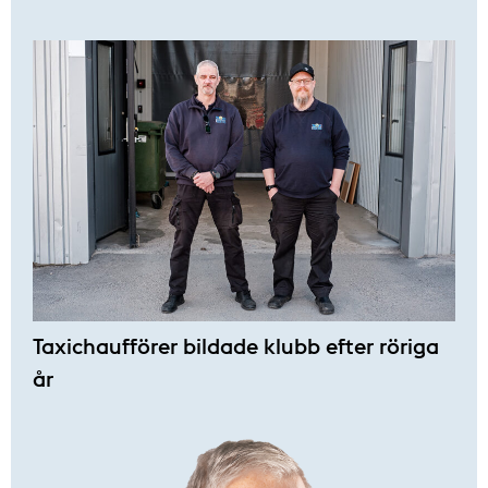
Taxichaufförer bildade klubb efter röriga
år