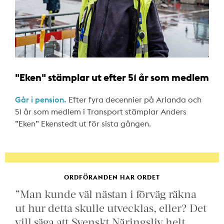
"Eken" stämplar ut efter 51 år som medlem
Går i pension.
Efter fyra decennier på Arlanda och
51 år som medlem i Transport stämplar Anders
”Eken” Ekenstedt ut för sista gången.
ORDFÖRANDEN HAR ORDET
”Man kunde väl nästan i förväg räkna
ut hur detta skulle utvecklas, eller? Det
vill säga att Svenskt Näringsliv helt