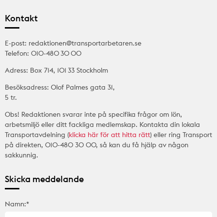
Kontakt
E-post: redaktionen@transportarbetaren.se
Telefon: 010-480 30 00
Adress: Box 714, 101 33 Stockholm
Besöksadress: Olof Palmes gata 31,
5 tr.
Obs! Redaktionen svarar inte på specifika frågor om lön,
arbetsmiljö eller ditt fackliga medlemskap. Kontakta din lokala
Transportavdelning (
klicka här för att hitta rätt
) eller ring Transport
på direkten, 010-480 30 00, så kan du få hjälp av någon
sakkunnig.
Skicka meddelande
Namn:*