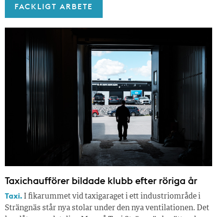
FACKLIGT ARBETE
Taxichaufförer bildade klubb efter röriga år
Taxi.
I fikarummet vid taxigaraget i ett industriområde i
Strängnäs står nya stolar under den nya ventilationen. Det