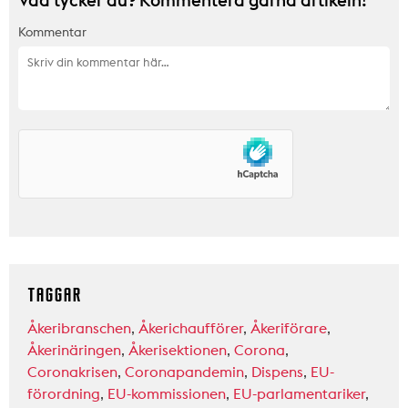
Vad tycker du? Kommentera gärna artikeln!
Kommentar
TAGGAR
Åkeribranschen
,
Åkerichaufförer
,
Åkeriförare
,
Åkerinäringen
,
Åkerisektionen
,
Corona
,
Coronakrisen
,
Coronapandemin
,
Dispens
,
EU-
förordning
,
EU-kommissionen
,
EU-parlamentariker
,