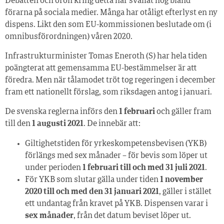
Debatten och oron kring detta har svallat hög bland
förarna på sociala medier. Många har otåligt efterlyst en ny
dispens. Likt den som EU-kommissionen beslutade om (i
omnibusförordningen) våren 2020.
Infrastrukturminister Tomas Eneroth (S) har hela tiden
poängterat att gemensamma EU-bestämmelser är att
föredra. Men när tålamodet tröt tog regeringen i december
fram ett nationellt förslag, som riksdagen antog i januari.
De svenska reglerna införs den
1 februari
och gäller fram
till den
1 augusti 2021
. De innebär att:
Giltighetstiden för yrkeskompetensbevisen (YKB)
förlängs med sex månader – för bevis som löper ut
under perioden
1 februari till och med 31 juli 2021
.
För YKB som slutar gälla under tiden
1 november
2020 till och med den 31 januari 2021
, gäller i stället
ett undantag från kravet på YKB. Dispensen varar i
sex månader
, från det datum beviset löper ut.