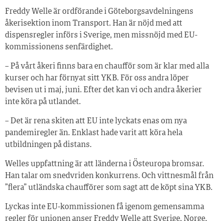
Freddy Welle är ordförande i Göteborgsavdelningens
åkerisektion inom Transport. Han är nöjd med att
dispensregler införs i Sverige, men missnöjd med EU-
kommissionens senfärdighet.
– På vårt åkeri finns bara en chaufför som är klar med alla
kurser och har förnyat sitt YKB. För oss andra löper
bevisen ut i maj, juni. Efter det kan vi och andra åkerier
inte köra på utlandet.
– Det är rena skiten att EU inte lyckats enas om nya
pandemiregler än. Enklast hade varit att köra hela
utbildningen på distans.
Welles uppfattning är att länderna i Östeuropa bromsar.
Han talar om snedvriden konkurrens. Och vittnesmål från
”flera” utländska chaufförer som sagt att de köpt sina YKB.
Lyckas inte EU-kommissionen få igenom gemensamma
regler för unionen anser Freddy Welle att Sverige, Norge,