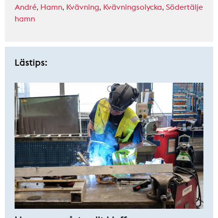
André
,
Hamn
,
Kvävning
,
Kvävningsolycka
,
Södertälje
hamn
Lästips: