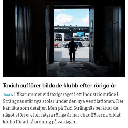
Taxichaufförer bildade klubb efter röriga år
Taxi.
I fikarummet vid taxigaraget i ett industriområde i
Strängnäs står nya stolar under den nya ventilationen. Det
kan låta som detaljer. Men på Taxi Strängnäs berättar de
något större: efter några röriga år har chaufförerna bildat
klubb för att få ordning på vardagen.