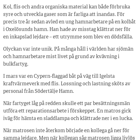
Kol, flis och andra organiska material kan både förbruka
syre och utveckla gaser som är farliga att inandas. För
precis tre år sedan avled en ung hamnarbetare på en kolbåt
i Oxelösunds hamn. Han hade av misstag klättrat ner för
en inkapslad lejdare – ett utrymme som blev en dödsfälla.
Olyckan var inte unik. På många håll i världen har sjömän
och hamnarbetare mist livet på grund av kvävning i
bulkfartyg.
I mars var en Cypern-flaggad båt på väg till Igelsta
kraftvärmeverk med flis. Lossning och lastning sköts av
personal från Södertälje Hamn.
När fartyget låg på redden skulle ett par besättningsmän
utföra ett reparationsarbete i förskeppet. En matros gick
iväg för hämta en sladdlampa och klättrade ner i en lucka.
När matrosen inte återkom började en kollega gå ner för
samma lejdare. Men när kollegan såg matrosen ligga livlös