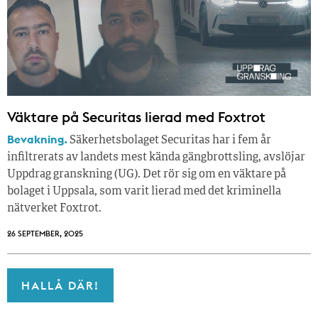
Väktare på Securitas lierad med Foxtrot
Bevakning.
Säkerhets­bolaget Securitas har i fem år
infiltrerats av landets mest kända gängbrottsling, avslöj­ar
Uppdrag granskning (UG). Det rör sig om en väktare på
bolaget i Uppsala, som varit lierad med det kriminella
nätverket Foxtrot.
26 SEPTEMBER, 2025
HALLÅ DÄR!