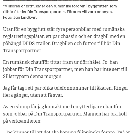
”Villkoren är bra”, säger den rumänske föraren i byggfutten som
tillhör åkeriet Din Transportpartner. Föraren vill vara anonym.
Foto: Jan Lindkvist
Utanför en byggfutt står fyra personbilar med rumänska
registreringsplåtar, ett par chassin och en dragbil med en
påhängd DFDS-trailer. Dragbilen och futten tillhör Din
Transportpartner.
En rumänsk chaufför tittar fram ur dörrhålet. Jo, han
jobbar för Din Transportpartner, men han har inte sett till
Sillstryparn denna morgon.
Jag får tag i ett par olika telefonnummer till åkaren. Ringer
flera gånger, utan att få svar.
Av en slump får jag kontakt med en ytterligare chaufför
som jobbar på Din Transportpartner. Mannen har bra koll
på verksamheten:
– Jag känner till att det ska komma filippinska förare. Två är