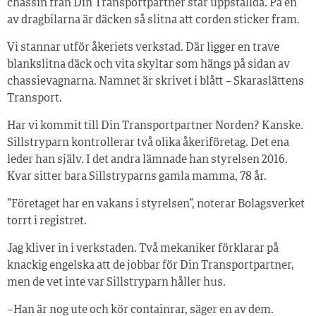
chassin från Din Transportpartner står uppställda. På en
av dragbilarna är däcken så slitna att corden sticker fram.
Vi stannar utför åkeriets verkstad. Där ligger en trave
blankslitna däck och vita skyltar som hängs på sidan av
chassievagnarna. Namnet är skrivet i blått – Skaraslättens
Transport.
Har vi kommit till Din Transportpartner Norden? Kanske.
Sillstryparn kontrollerar två olika åkeriföretag. Det ena
leder han själv. I det andra lämnade han styrelsen 2016.
Kvar sitter bara Sillstryparns gamla mamma, 78 år.
”Företaget har en vakans i styrelsen”, noterar Bolagsverket
torrt i registret.
Jag kliver in i verkstaden. Två mekaniker förklarar på
knackig engelska att de jobbar för Din Transportpartner,
men de vet inte var Sillstryparn håller hus.
– Han är nog ute och kör containrar, säger en av dem.