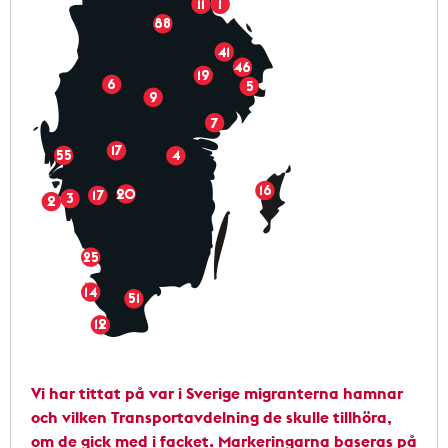
Vi har tittat på var i Sverige migrant­erna hamnar
och vilken Transportavdelning de skulle tillhöra,
om de gick med i facket. Markeringarna baseras på