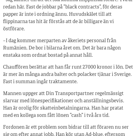
redan här. Fast de jobbar på ”black contracts”, för deras
papper är inte i ordning ännu. Huvudskälet till att
flippinarna tas hit är förstås att de är billigare än vi
östförare.
– I dag kommer merparten av åkeriets personal från
Rumänien. De bor i bilarna året om. Det är bara någon
enstaka som ordnat bostad på annat håll.
Chauffören berättar att han får runt 27 000 kronor i lön. Det
är mer än många andra balter och polacker tjänar i Sverige.
Fast i summan ingår traktamente.
Mannen uppger att Din Transportpartner regelmässigt
slarvar med lönespecifikationer och anställningsbevis.
Han är orolig för skatteinbetalningarna. Han har pratat
med en kollega som fått lönen ”cash” i två års tid.
Fordonen är ett problem som bidrar till att föraren nu ser
sig om efter annat jobb. Han kör utan Ad-blue, eftersom