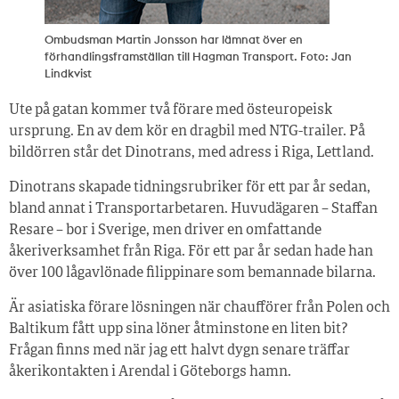
Ombudsman Martin Jonsson har lämnat över en
förhandlingsframställan till Hagman Transport. Foto: Jan
Lindkvist
Ute på gatan kommer två förare med östeuropeisk
ursprung. En av dem kör en dragbil med NTG-trailer. På
bildörren står det Dinotrans, med adress i Riga, Lettland.
Dinotrans skapade tidningsrubriker för ett par år sedan,
bland annat i Transportarbetaren. Huvudägaren – Staffan
Resare – bor i Sverige, men driver en omfattande
åkeriverksamhet från Riga. För ett par år sedan hade han
över 100 lågavlönade filippinare som bemannade bilarna.
Är asiatiska förare lösningen när chaufförer från Polen och
Baltikum fått upp sina löner åtminstone en liten bit?
Frågan finns med när jag ett halvt dygn senare träffar
åkerikontakten i Arendal i Göteborgs hamn.