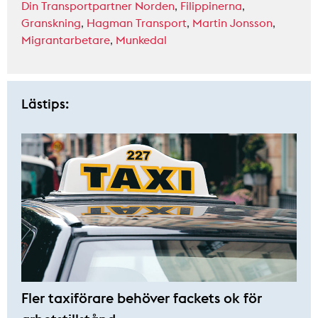
Din Transportpartner Norden
,
Filippinerna
,
Granskning
,
Hagman Transport
,
Martin Jonsson
,
Migrantarbetare
,
Munkedal
Lästips:
Fler taxiförare behöver fackets ok för