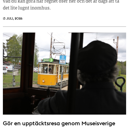
vad du kan göra när regnet öser ner och det är dags att ta
det lite lugnt inomhus.
13 JULI, 2026
Gör en upptäcktsresa genom Museisverige