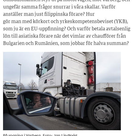
Ombudsmannen styr ut på motorvägen, mot Varberg, och
ungefär samma frågor snurrar i våra skallar. Varför
anställer man just filippinska förare? Hur
gör man med körkort och yrkeskompetensbeviset (YKB),
som ju är en EU-uppfinning? Och varför betala avtalsenlig
lön till asiatiska förare när det vimlar av chaufförer från
Bulgarien och Rumänien, som jobbar för halva summan?
På spaning i Varberg. Foto: Jan Lindkvist