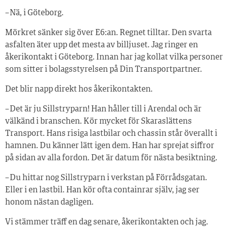
– Nä, i Göteborg.
Mörkret sänker sig över E6:an. Regnet tilltar. Den svarta
asfalten äter upp det mesta av billjuset. Jag ringer en
åkerikontakt i Göteborg. Innan har jag kollat vilka personer
som sitter i bolagsstyrelsen på Din Transportpartner.
Det blir napp direkt hos åkerikontakten.
– Det är ju Sillstryparn! Han håller till i Arendal och är
välkänd i branschen. Kör mycket för Skaraslättens
Transport. Hans risiga lastbilar och chassin står överallt i
hamnen. Du känner lätt igen dem. Han har sprejat siffror
på sidan av alla fordon. Det är datum för nästa besiktning.
– Du hittar nog Sillstryparn i verkstan på Förrådsgatan.
Eller i en lastbil. Han kör ofta containrar själv, jag ser
honom nästan dagligen.
Vi stämmer träff en dag senare, åkerikontakten och jag.