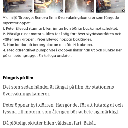
Vid miljöföretaget Renova finns övervakningskameror som fångade
olycksförloppet:
1. Peter Ellevad stannar bilen, innan han börjar backa mot schaktet.
2. Plötsligt rusar motorn. Bilen far i hög fart över skyddsbarriären och
välter ner i gropen. Peter Ellevad hoppar baklänges.
3. Han landar på betongplattan och får 14 frakturer.
4. Med adrenalinet pumpande i kroppen linkar han ut och sjunker ner
på en betongsugga. En kollega ansluter.
Fångats på film
Det som sedan händer är fångat på film. Av stationens
övervakningskameror.
Peter öppnar hyttdörren. Han gör det för att luta sig ut och
lyssna till motorn, som återigen börjat bete sig märkligt.
Då plötsligt skjuter bilen våldsam fart. Bakåt.