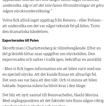
uppfattade som att det inte längre fanns något fordon att
undersöka, såg vi att det inte fanns förutsättningar att göra
någon olycksundersökning.”
Volvo fick alltså inget uppdrag från Renova – eller Polisen –
att undersöka om det var något teknisk fel på bilen. Trots
den dramatiska händelsen.
Exporterades till Polen
Skrotfirman i Charlottenberg är tillmötesgående. Efter en
del grävjobb hittar man uppgifter om olycksbilen. Den
exporterades och sattes i trafik igen, bekräftar en anställd:
– Men vi fick ingen information om att bilen varit med om
en speciell olycka. Att det kunde finnas ett allvarligt fel.
Det som sas var bara att den vält. Och vi minns att bilen
luktade. Soporna måste ha blivit kvar i den länge.
Det blir ett nytt samtal till Renovachefen, Haxhi Morina.
Med utgångspunkten att det faktiskt inte finns någon riktig