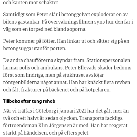
och kanten mot schaktet.
Samtidigt som Peter slår i betonggolvet exploderar en av
bilens gastankar. På övervakningsfilmen syns hur den far i
väg som en torped ned bland soporna.
Peter kommer på fötter. Han linkar ut och sätter sig på en
betongsugga utanför porten.
De andra chaufförerna skyndar fram. Stationspersonalen
larmar polis och ambulans. Peter Ellevads skador bedöms
först som lindriga, men på sjukhuset avslöjar
röntgenbilderna något annat. Han har knäckt flera revben
och fått frakturer på bäckenet och på kotpelaren.
Tillbaka efter tung rehab
När vi träffas i Göteborg i januari 2021 har det gått mer än
två och ett halvt år sedan olyckan. Transports fackliga
förtroendeman Kim Jörgensen är med. Han har reagerat
starkt på händelsen, och på efterspelet.