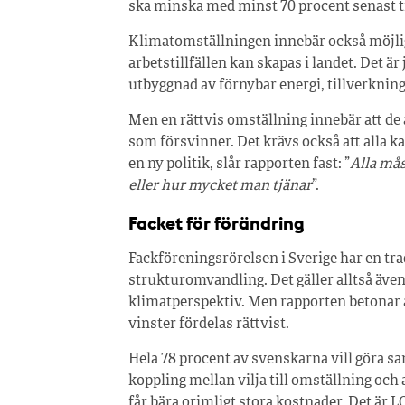
ska minska med minst 70 procent senast ti
Klimatomställningen innebär också möjligh
arbetstillfällen kan skapas i landet. Det ä
utbyggnad av förnybar energi, tillverkning
Men en rättvis omställning innebär att de a
som försvinner. Det krävs också att alla k
en ny politik, slår rapporten fast: ”
Alla mås
eller hur mycket man tjänar
”.
Facket för förändring
Fackföreningsrörelsen i Sverige har en tradi
strukturomvandling. Det gäller alltså även 
klimatperspektiv. Men rapporten betonar at
vinster fördelas rättvist.
Hela 78 procent av svenskarna vill göra sa
koppling mellan vilja till omställning och 
får bära orimligt stora kostnader. Det är