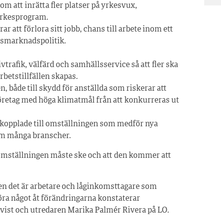
om att inrätta fler platser på yrkesvux,
yrkesprogram.
r att förlora sitt jobb, chans till arbete inom ett
etsmarknadspolitik.
vtrafik, välfärd och samhällsservice så att fler ska
arbetstillfällen skapas.
, både till skydd för anställda som riskerar att
företag med höga klimatmål från att konkurreras ut
kopplade till omställningen som medför nya
om många branscher.
omställningen måste ske och att den kommer att
Men det är arbetare och låginkomsttagare som
öra något åt förändringarna konstaterar
ist och utredaren Marika Palmér Rivera på LO.