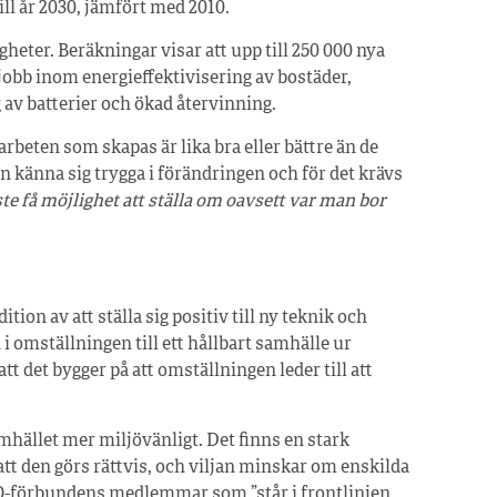
ll år 2030, jämfört med 2010.
eter. Beräkningar visar att upp till 250 000 nya
r jobb inom energieffektivisering av bostäder,
 av batterier och ökad återvinning.
rbeten som skapas är lika bra eller bättre än de
an känna sig trygga i förändringen och för det krävs
te få möjlighet att ställa om oavsett var man bor
tion av att ställa sig positiv till ny teknik och
i omställningen till ett hållbart samhälle ur
t det bygger på att omställningen leder till att
mhället mer miljövänligt. Det finns en stark
att den görs rättvis, och viljan minskar om enskilda
 LO-förbundens medlemmar som ”står i frontlinjen