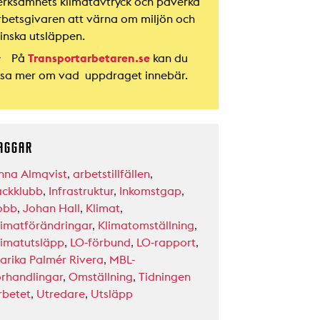
erksamhets klimatavtryck och påverka
rbetsgivaren att värna om miljön och
inska utsläppen.
På
Transportarbetaren.se
kan du
äsa mer om vad uppdraget innebär.
AGGAR
nna Almqvist
,
arbetstillfällen
,
ackklubb
,
Infrastruktur
,
Inkomstgap
,
obb
,
Johan Hall
,
Klimat
,
limatförändringar
,
Klimatomställning
,
limatutsläpp
,
LO-förbund
,
LO-rapport
,
arika Palmér Rivera
,
MBL-
örhandlingar
,
Omställning
,
Tidningen
rbetet
,
Utredare
,
Utsläpp