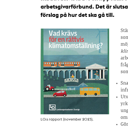
arbetsgivarförbund. Det är sluts
förslag på hur det ska gå till.
Stä
som
möj
kli
arb
frå
som
Sna
inf
Utv
yrk
ung
oms
LO:s rapport (november 2023).
Gör