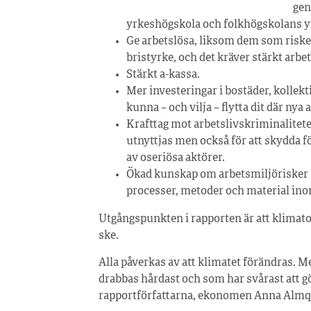
gen
yrkeshögskola och folkhögskolans 
Ge arbetslösa, liksom dem som riskera
bristyrke, och det kräver stärkt arb
Stärkt a-kassa.
Mer investeringar i bostäder, kollekti
kunna – och vilja – flytta dit där nya 
Krafttag mot arbetslivskriminaliteten
utnyttjas men också för att skydda 
av oseriösa aktörer.
Ökad kunskap om arbetsmiljörisker 
processer, metoder och material in
Utgångspunkten i rapporten är att klimat
ske.
Alla påverkas av att klimatet förändras. 
drabbas hårdast och som har svårast att g
rapportförfattarna, ekonomen Anna Almqv