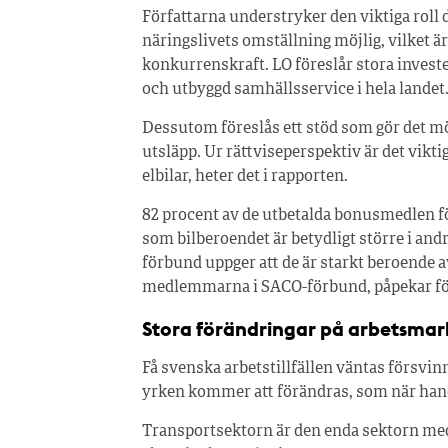
Författarna understryker den viktiga roll de
näringslivets omställning möjlig, vilket ä
konkurrenskraft. LO föreslår stora invester
och utbyggd samhällsservice i hela landet
Dessutom föreslås ett stöd som gör det möjli
utsläpp. Ur rättviseperspektiv är det viktig
elbilar, heter det i rapporten.
82 procent av de utbetalda bonusmedlen för 
som bilberoendet är betydligt större i and
förbund uppger att de är starkt beroende a
medlemmarna i SACO-förbund, påpekar fö
Stora förändringar på arbetsma
Få svenska arbetstillfällen väntas försv
yrken kommer att förändras, som när hande
Transportsektorn är den enda sektorn med 