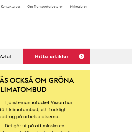
Kontakta oss
Om Transportarbetaren
Nyhetsbrev
Avtal
Hitta artiklar
LÄS OCKSÅ OM GRÖNA
KLIMATOMBUD
Tjänstemannafacket Vision har
nfört klimatombud, ett fackligt
ppdrag på arbetsplatserna.
Det går ut på att minska en