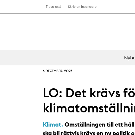
Tipsa oss!
Skriv en insändare
Nyhe
6 DECEMBER, 2023
LO: Det krävs fö
klimatomställn
Klimat.
Omställningen till ett hål
ska bli rättvis krävs en ny politik