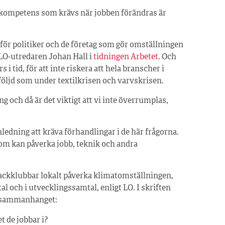
en kompetens som krävs när jobben förändras är
 för politiker och de företag som gör omställningen
 LO-utredaren Johan Hall i
tidningen Arbetet
. Och
i tid, för att inte riskera att hela branscher i
följd som under textilkrisen och varvskrisen.
 och då är det viktigt att vi inte överrumplas,
nledning att kräva förhandlingar i de här frågorna.
om kan påverka jobb, teknik och andra
ackklubbar lokalt påverka klimatomställningen,
l och i utvecklingssamtal, enligt LO. I skriften
i sammanhanget:
 de jobbar i?