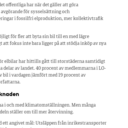
t offentliga har när det gäller att göra
r avgörande för sysselsättning och
ingar i fossilfri elproduktion, mer kollektivtrafik
.
gt för fler att byta sin bil till en med lägre
t att fokus inte bara ligger på att stödja inköp av nya
elbilar har hittills gått till storstäderna samtidigt
ra delar av landet. 40 procent av medlemmarna i LO-
v bil i vardagen jämfört med 19 procent av
rfattarna.
rknaden
inna i och med klimatomställningen. Men många
ln ställer om till mer återvinning.
ett angivet mål: Utsläppen från inrikestransporter