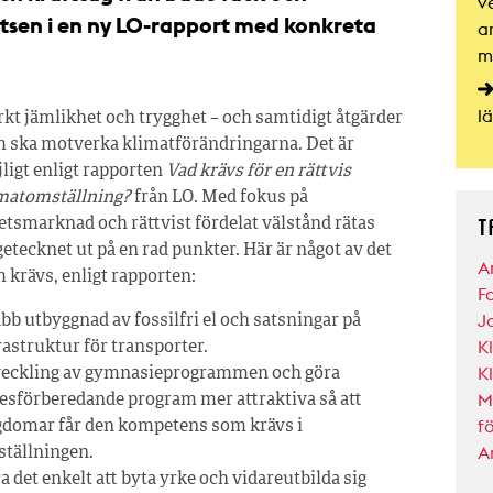
v
atsen i en ny LO-rapport med konkreta
a
m
l
rkt jämlikhet och trygghet – och samtidigt åtgärder
 ska motverka klimatförändringarna. Det är
ligt enligt rapporten
Vad krävs för en rättvis
matomställning?
från LO. Med fokus på
T
etsmarknad och rättvist fördelat välstånd rätas
getecknet ut på en rad punkter. Här är något av det
A
 krävs, enligt rapporten:
F
J
bb utbyggnad av fossilfri el och satsningar på
K
rastruktur för transporter.
K
eckling av gymnasieprogrammen och göra
M
esförberedande program mer attraktiva så att
f
domar får den kompetens som krävs i
A
tällningen.
a det enkelt att byta yrke och vidareutbilda sig