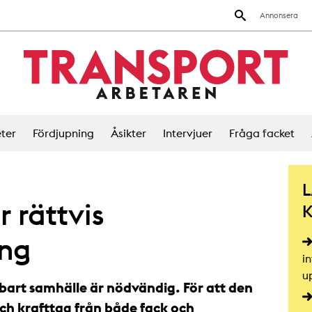
Annonsera
ter
Fördjupning
Åsikter
Intervjuer
Fråga facket
r rättvis
ing
i
u
lbart samhälle är nödvändig. För att den
 och krafttag från både fack och