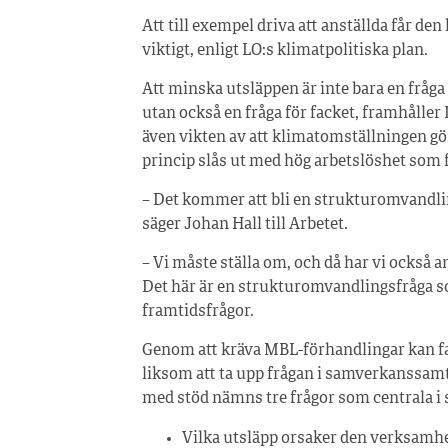
Att till exempel driva att anställda får d
viktigt, enligt LO:s klimatpolitiska plan.
Att minska utsläppen är inte bara en fråga
utan också en fråga för facket, framhåller
även vikten av att klimatomställningen görs 
princip slås ut med hög arbetslöshet som 
– Det kommer att bli en strukturomvandling
säger Johan Hall till Arbetet.
– Vi måste ställa om, och då har vi också a
Det här är en strukturomvandlingsfråga s
framtidsfrågor.
Genom att kräva MBL-förhandlingar kan f
liksom att ta upp frågan i samverkanssamta
med stöd nämns tre frågor som centrala 
Vilka utsläpp orsaker den verksamhet