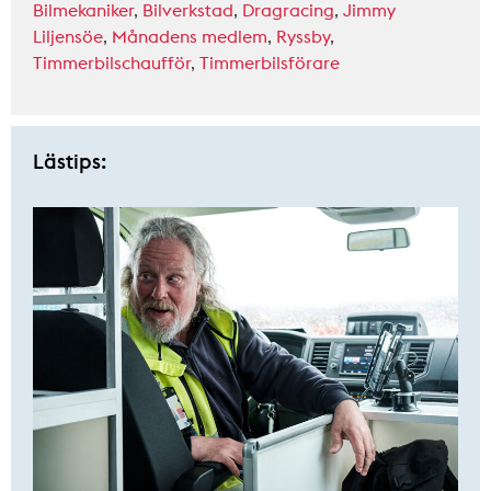
Bilmekaniker
,
Bilverkstad
,
Dragracing
,
Jimmy
Liljensöe
,
Månadens medlem
,
Ryssby
,
Timmerbilschaufför
,
Timmerbilsförare
Lästips: