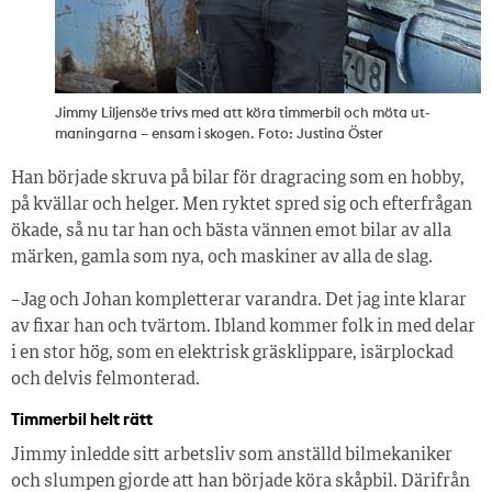
Jimmy Liljensöe trivs med att köra timmerbil och möta ut­
maningarna – ensam i skogen. Foto: Justina Öster
Han började skruva på bilar för dragracing som en hobby,
på kvällar och helger. Men ryktet spred sig och efterfrågan
ökade, så nu tar han och bästa vännen emot bilar av alla
märken, gamla som nya, och maskiner av alla de slag.
– Jag och Johan kompletterar varandra. Det jag inte klarar
av fixar han och tvärtom. Ibland kommer folk in med delar
i en stor hög, som en elektrisk gräsklippare, isärplockad
och delvis felmonterad.
Timmerbil helt rätt
Jimmy inledde sitt arbetsliv som anställd bilmekaniker
och slumpen gjorde att han började köra skåpbil. Därifrån