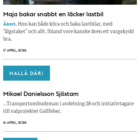
Maja bakar snabbt en läcker lastbil
Åkeri.
Hon kan både köra och baka lastbilar, med
”älgstaket” och allt. Ibland vore kanske även ett vargskydd
bra.
17 APRIL, 2026
HALLÅ DÄR!
Mikael Danielsson Sjöstam
…Transportombudsman i avdelning 28 och initiativtagare
till valprojektet Gallfeber.
16 APRIL, 2026