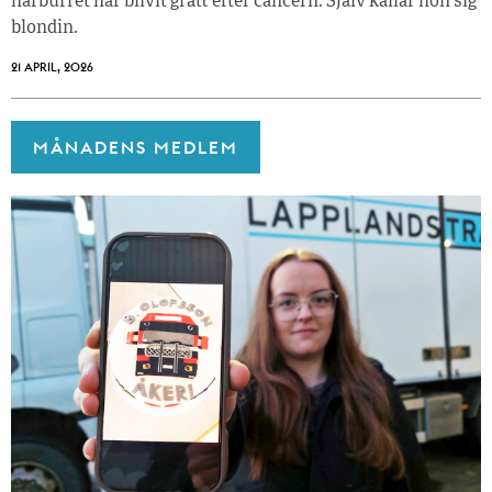
hårburret har blivit grått efter cancern. Själv kallar hon sig
blondin.
21 APRIL, 2026
MÅNADENS MEDLEM