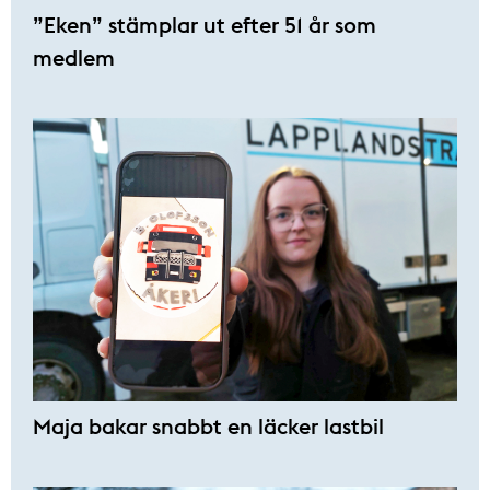
”Eken” stämplar ut efter 51 år som
medlem
Maja bakar snabbt en läcker lastbil