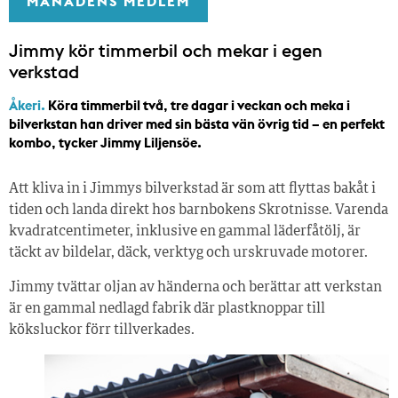
MÅNADENS MEDLEM
Jimmy kör timmerbil och mekar i egen
verkstad
Åkeri.
Köra timmerbil två, tre dagar i veckan och meka i
bilverkstan han driver med sin bästa vän övrig tid – en perfekt
kombo, tycker Jimmy Liljensöe.
Att kliva in i Jimmys bilverkstad är som att flyttas bakåt i
tiden och landa direkt hos barnbokens Skrotnisse. Varenda
kvadratcentimeter, inklusive en gammal läderfåtölj, är
täckt av bildelar, däck, verktyg och urskruvade motorer.
Jimmy tvättar oljan av händerna och berättar att verkstan
är en gammal nedlagd fabrik där plastknoppar till
köksluckor förr tillverkades.