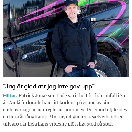
”Jag är glad att jag inte gav upp”
Mötet.
Patrick Jonasson hade varit helt fri från anfall i 25
år. Ändå förlorade han sitt körkort på grund av sin
epilepsidiagnos när reglerna ändrades. Det som följde blev
en flera år lång kamp. Mot myndigheter, regelverk och en
tillvaro där hela hans yrkesliv plötsligt stod på spel.