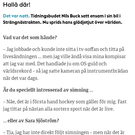
Hallå där!
Det var natt.
Tidningsbudet Nils Buck satt ensam i sin bil i
Strängnästrakten. Nu sprids hans glädjetjut över världen.
Vad var det som hände?
– Jag jobbade och kunde inte sitta i tv-soffan och titta på
livesändningen … men jag ville ändå visa mina kompisar
att jag var med. Det handlade ju om OS-guld och
världsrekord – så jag satte kameran på instrumentbrädan
när det var dags.
Är du speciellt intresserad av simning …
– Näe, det är i första hand hockey som gäller för mig. Fast
jag tittar på nästan alla sorters sport när det är live.
… eller av Sara Sjöström?
– Tja, jag har inte direkt följt simningen – men när det är