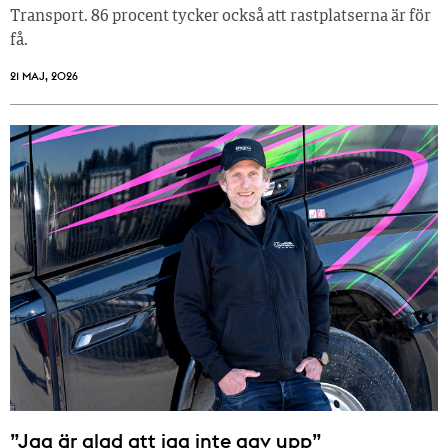
Transport. 86 procent tycker också att rastplatserna är för
få.
21 MAJ, 2026
”Jag är glad att jag inte gav upp”