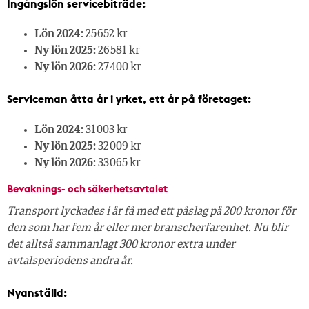
Ingångslön servicebiträde:
Lön 2024:
25 652 kr
Ny lön 2025:
26 581 kr
Ny lön 2026:
27 400 kr
Serviceman åtta år i yrket, ett år på företaget:
Lön 2024:
31 003 kr
Ny lön 2025:
32 009 kr
Ny lön 2026:
33 065 kr
Bevaknings- och säkerhetsavtalet
Transport lyckades i år få med ett påslag på 200 kronor för
den som har fem år eller mer branscherfarenhet. Nu blir
det alltså sammanlagt 300 kronor extra under
avtalsperiodens andra år.
Nyanställd: