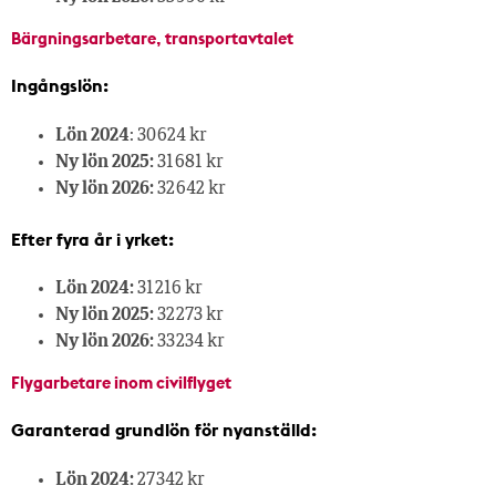
Bärgningsarbetare, transportavtalet
Ingångslön:
Lön 2024
: 30 624 kr
Ny lön 2025:
31 681 kr
Ny lön 2026:
32 642 kr
Efter fyra år i yrket:
Lön 2024:
31 216 kr
Ny lön 2025:
32 273 kr
Ny lön 2026:
33 234 kr
Flygarbetare inom civilflyget
Garanterad grundlön för nyanställd:
Lön 2024:
27 342 kr