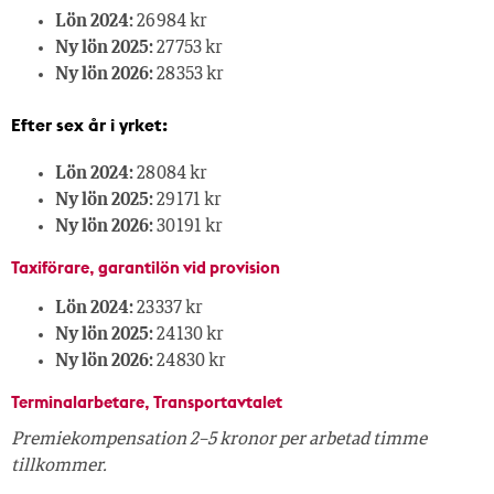
Lön 2024:
26 984 kr
Ny lön 2025:
27 753 kr
Ny lön 2026:
28 353 kr
Efter sex år i yrket:
Lön 2024:
28 084 kr
Ny lön 2025:
29 171 kr
Ny lön 2026:
30 191 kr
Taxiförare, garantilön vid provision
Lön 2024:
23 337 kr
Ny lön 2025:
24 130 kr
Ny lön 2026:
24 830 kr
Terminalarbetare, Transportavtalet
Premiekompensation 2–5 kronor per arbetad timme
tillkommer.