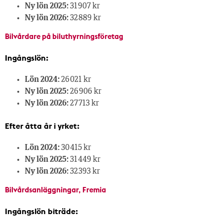
Ny lön 2025:
31 907 kr
Ny lön 2026:
32 889 kr
Bilvårdare på biluthyrningsföretag
Ingångslön:
Lön 2024:
26 021 kr
Ny lön 2025:
26 906 kr
Ny lön 2026:
27 713 kr
Efter åtta år i yrket:
Lön 2024:
30 415 kr
Ny lön 2025:
31 449 kr
Ny lön 2026:
32 393 kr
Bilvårdsanläggningar, Fremia
Ingångslön biträde: