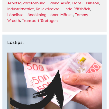
Arbetsgivareförbund
,
Hanna Alsén
,
Hans C Nilsson
,
Industriavtalet
,
Kollektivavtal
,
Linda Räfsbäck
,
Lönelista
,
Löneökning
,
Löner
,
Märket
,
Tommy
Wreeth
,
Transportföretagen
Lästips: