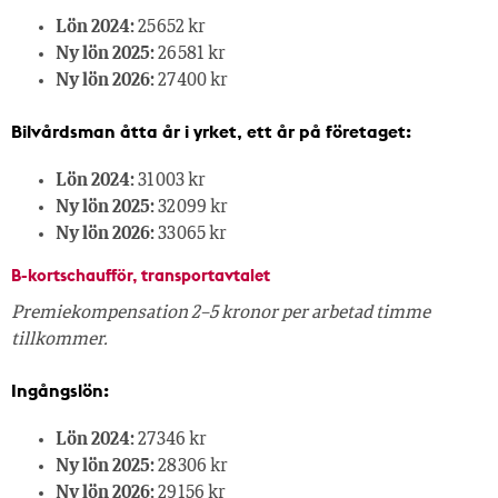
Lön 2024:
25 652 kr
Ny lön 2025:
26 581 kr
Ny lön 2026:
27 400 kr
Bilvårdsman åtta år i yrket, ett år på företaget:
Lön 2024:
31 003 kr
Ny lön 2025:
32 099 kr
Ny lön 2026:
33 065 kr
B-kortschaufför, transportavtalet
Premiekompensation 2–5 kronor per arbetad timme
tillkommer.
Ingångslön:
Lön 2024:
27 346 kr
Ny lön 2025:
28 306 kr
Ny lön 2026:
29 156 kr