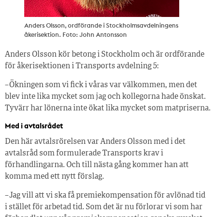
Anders Olsson, ordförande i Stockholmsavdelningens
åkerisektion. Foto: John Antonsson
Anders Olsson kör betong i Stockholm och är ordförande
för åkerisektionen i Transports avdelning 5:
– Ökningen som vi fick i våras var välkommen, men det
blev inte lika mycket som jag och kollegorna hade önskat.
Tyvärr har lönerna inte ökat lika mycket som matpriserna.
Med i avtalsrådet
Den här avtalsrörelsen var Anders Olsson med i det
avtalsråd som formulerade Transports krav i
förhandlingarna. Och till nästa gång kommer han att
komma med ett nytt förslag.
– Jag vill att vi ska få premiekompensation för avlönad tid
i stället för arbetad tid. Som det är nu förlorar vi som har