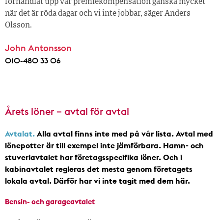
förhandlat upp vår premiekompensation ganska mycket
när det är röda dagar och vi inte jobbar, säger Anders
Olsson.
John Antonsson
010-480 33 06
Årets löner – avtal för avtal
Avtalat.
Alla avtal finns inte med på vår lista. Avtal med
lönepotter är till exempel inte jämförbara. Hamn- och
stuveriavtalet har företagsspecifika löner. Och i
kabinavtalet regleras det mesta genom företagets
lokala avtal. Därför har vi inte tagit med dem här.
Bensin- och garageavtalet