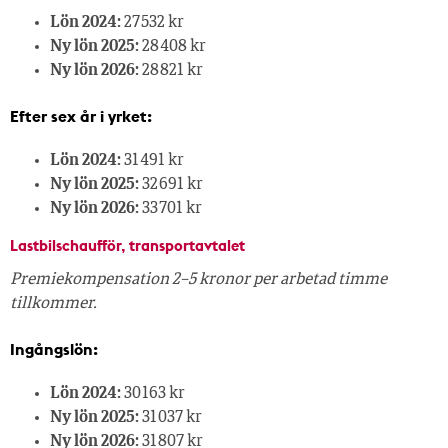
Lön 2024:
27 532 kr
Ny lön 2025:
28 408 kr
Ny lön 2026:
28 821 kr
Efter sex år i yrket:
Lön 2024:
31 491 kr
Ny lön 2025:
32 691 kr
Ny lön 2026:
33 701 kr
Lastbilschaufför, transportavtalet
Premiekompensation 2–5 kronor per arbetad timme
tillkommer.
Ingångslön:
Lön 2024:
30 163 kr
Ny lön 2025:
31 037 kr
Ny lön 2026:
31 807 kr