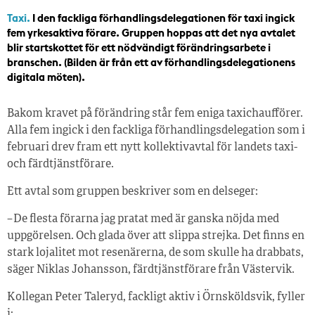
Taxi.
I den fackliga förhandlingsdelegationen för taxi ingick
fem yrkesaktiva förare. Gruppen hoppas att det nya avtalet
blir startskottet för ett nödvändigt förändringsarbete i
branschen. (Bilden är från ett av förhandlingsdelegationens
digitala möten).
Bakom kravet på förändring står fem eniga taxichaufförer.
Alla fem ingick i den fackliga förhandlingsdelegation som i
februari drev fram ett nytt kollektivavtal för landets taxi-
och färdtjänstförare.
Ett avtal som gruppen beskriver som en delseger:
– De flesta förarna jag pratat med är ganska nöjda med
uppgörelsen. Och glada över att slippa strejka. Det finns en
stark lojalitet mot resenärerna, de som skulle ha drabbats,
säger Niklas Johansson, färdtjänstförare från Västervik.
Kollegan Peter Taleryd, fackligt aktiv i Örnsköldsvik, fyller
i: