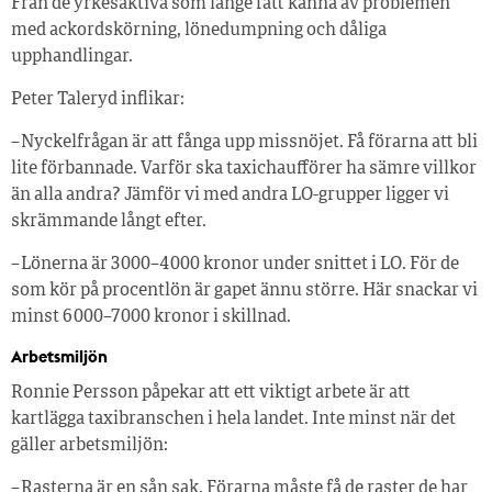
Från de yrkesaktiva som länge fått känna av problemen
med ackordskörning, lönedumpning och dåliga
upphandlingar.
Peter Taleryd inflikar:
– Nyckelfrågan är att fånga upp missnöjet. Få förarna att bli
lite förbannade. Varför ska taxichaufförer ha sämre villkor
än alla andra? Jämför vi med andra LO-grupper ligger vi
skrämmande långt efter.
– Lönerna är 3 000–4 000 kronor under snittet i LO. För de
som kör på procentlön är gapet ännu större. Här snackar vi
minst 6 000–7 000 kronor i skillnad.
Arbetsmiljön
Ronnie Persson påpekar att ett viktigt arbete är att
kartlägga taxibranschen i hela landet. Inte minst när det
gäller arbetsmiljön:
– Rasterna är en sån sak. Förarna måste få de raster de har