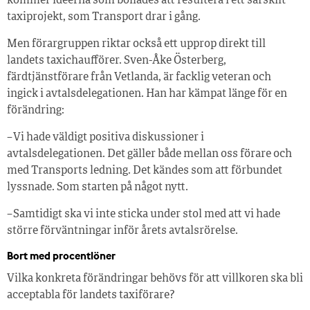
kommer idéerna som bollades att resultera i ett särskilt
taxiprojekt, som Transport drar i gång.
Men förargruppen riktar också ett upprop direkt till
landets taxichaufförer. Sven-Åke Österberg,
färdtjänstförare från Vetlanda, är facklig veteran och
ingick i avtalsdelegationen. Han har kämpat länge för en
förändring:
– Vi hade väldigt positiva diskussioner i
avtalsdelegationen. Det gäller både mellan oss förare och
med Transports ledning. Det kändes som att förbundet
lyssnade. Som starten på något nytt.
– Samtidigt ska vi inte sticka under stol med att vi hade
större förväntningar inför årets avtalsrörelse.
Bort med procentlöner
Vilka konkreta förändringar behövs för att villkoren ska bli
acceptabla för landets taxiförare?