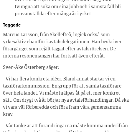
över till det nya företaget. Inte som i dag, vara
tvungna att söka om sina jobb och i sämsta fall bli
provanställda efter många år i yrket.
Taggade
Marcus Larsson, från Skellefteå, ingick också som
yrkesaktiv chaufför i avtalsdelegationen. Han beskriver
förargänget som rejält taggat efter avtalsrörelsen. De
interna resonemangen har fortsatt även efteråt.
Sven-Åke Österberg säger:
– Vi har flera konkreta idéer. Bland annat startar vi en
taxiförarkommission. En grupp för att samla taxiförare
över hela landet. Vi måste hjälpas åt på ett mer konkret
sätt. Om drygt två år börjar nya avtalsförhandlingar. Då ska
vi vara väl förberedda och föra fram våra gemensamma
krav.
– Vår tanke är att förändringarna måste komma underifrån.