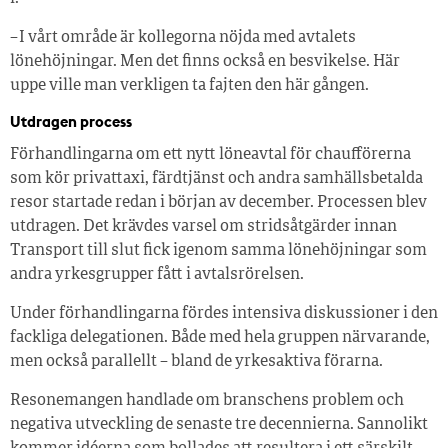
– I vårt område är kollegorna nöjda med avtalets
lönehöjningar. Men det finns också en besvikelse. Här
uppe ville man verkligen ta fajten den här gången.
Utdragen process
Förhandlingarna om ett nytt löneavtal för chaufförerna
som kör privattaxi, färdtjänst och andra samhällsbetalda
resor startade redan i början av december. Processen blev
utdragen. Det krävdes varsel om stridsåtgärder innan
Transport till slut fick igenom samma lönehöjningar som
andra yrkesgrupper fått i avtalsrörelsen.
Under förhandlingarna fördes intensiva diskussioner i den
fackliga delegationen. Både med hela gruppen närvarande,
men också parallellt – bland de yrkesaktiva förarna.
Resonemangen handlade om branschens problem och
negativa utveckling de senaste tre decennierna. Sannolikt