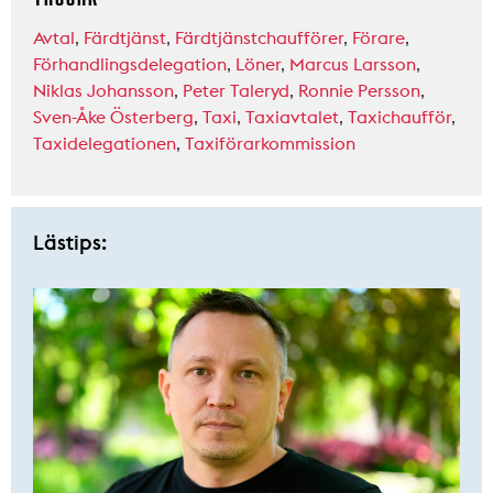
Avtal
,
Färdtjänst
,
Färdtjänstchaufförer
,
Förare
,
Förhandlingsdelegation
,
Löner
,
Marcus Larsson
,
Niklas Johansson
,
Peter Taleryd
,
Ronnie Persson
,
Sven-Åke Österberg
,
Taxi
,
Taxiavtalet
,
Taxichaufför
,
Taxidelegationen
,
Taxiförarkommission
Lästips: