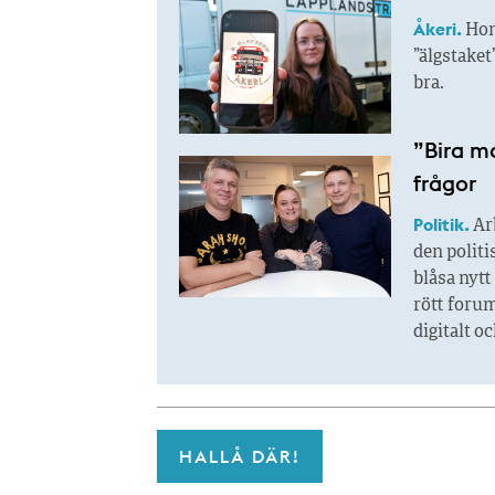
Åkeri.
Hon 
”älgstaket
bra.
”Bira mo
frågor
Politik.
Arb
den politi
blåsa nytt
rött forum
digitalt oc
HALLÅ DÄR!