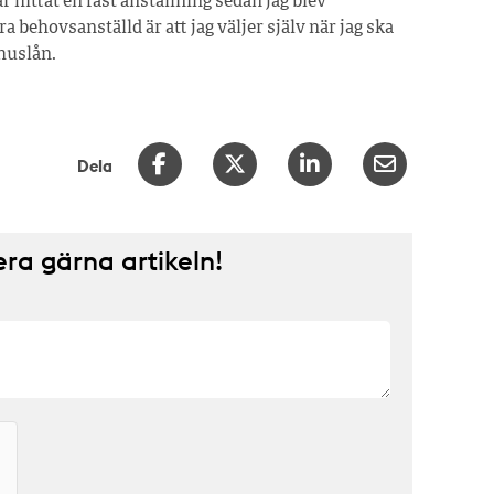
ar hittat en fast anställning sedan jag blev
a behovsanställd är att jag väljer själv när jag ska
 huslån.
Dela
a gärna artikeln!