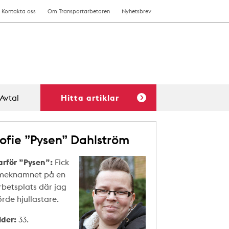
Kontakta oss
Om Transportarbetaren
Nyhetsbrev
Avtal
Hitta artiklar
ofie ”Pysen” Dahlström
arför ”Pysen”:
Fick
meknamnet på en
rbetsplats där jag
örde hjullastare.
lder:
33.