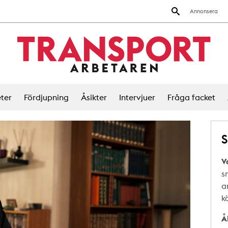
Annonsera
ter
Fördjupning
Åsikter
Intervjuer
Fråga facket
S
V
s
a
k
Å