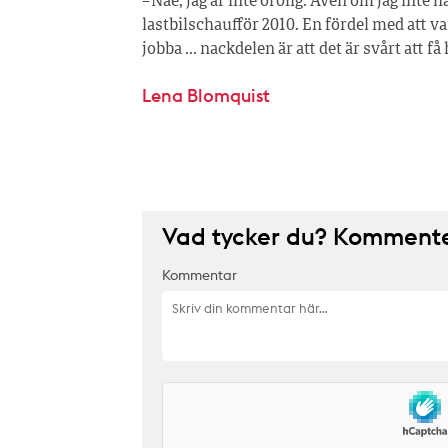
– Näe, jag är inte orolig. Även om jag inte h
lastbilschaufför 2010. En fördel med att var
jobba … nackdelen är att det är svårt att få
Lena Blomquist
Vad tycker du? Kommenter
Kommentar