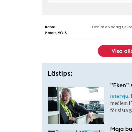
Keno:
Hon är en härlig tjej 
2 mars, 2018
Visa al
Lästips:
”Eken” 
Intervju.
E
medlem i 
för sista 
Maja bak