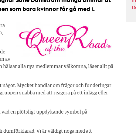
m
D
pen som bara kvinnor får gå med i.
gra
a,
åde
en av
n hälsar alla nya medlemmar välkomna, läser allt på
ort något. Mycket handlar om frågor och funderingar
i gruppen snabba med att reagera på ett inlägg eller
m vad en plötsligt uppdykande symbol på
bli dumförklarad. Vi är väldigt noga med att