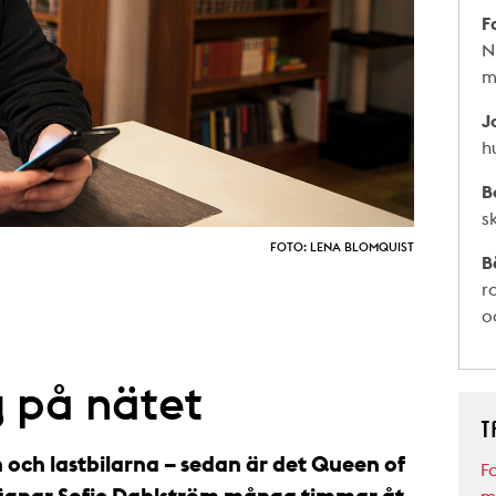
F
N
m
J
h
B
s
FOTO: LENA BLOMQUIST
B
r
o
 på nätet
T
 och lastbilarna – sedan är det Queen of
F
r ägnar Sofie Dahlström många timmar åt