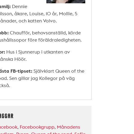
amilj:
Dennie
ilsson, åkare, Louise, 10 år, Mollie, 5
ånader, och katten Volvo.
obb:
Chaufför, behovsanställd, körde
ushållssopor före föräldraledigheten.
or:
Hus i Sjunnerup i utkanten av
kånska Höör.
ästa FB-tipset:
Självklart Queen of the
oad. Sen gillar jag Kollegor på väg
ckså.
AGGAR
acebook
,
Facebookgrupp
,
Månadens