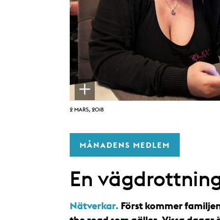
2 MARS, 2018
MÅNADENS MEDLEM
En vägdrottning
Nätverkar.
Först kommer familjen
the road som gäller. Vissa daga