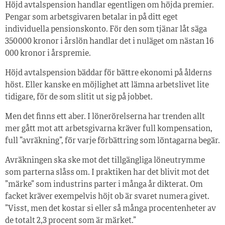
Höjd avtalspension handlar egentligen om höjda premier.
Pengar som arbetsgivaren betalar in på ditt eget
individuella pensionskonto. För den som tjänar låt säga
350 000 kronor i årslön handlar det i nuläget om nästan 16
000 kronor i årspremie.
Höjd avtalspension bäddar för bättre ekonomi på ålderns
höst. Eller kanske en möjlighet att lämna arbetslivet lite
tidigare, för de som slitit ut sig på jobbet.
Men det finns ett aber. I lönerörelserna har trenden allt
mer gått mot att arbetsgivarna kräver full kompensation,
full ”avräkning”, för varje förbättring som löntagarna begär.
Avräkningen ska ske mot det tillgängliga löneutrymme
som parterna slåss om. I praktiken har det blivit mot det
”märke” som industrins parter i många år dikterat. Om
facket kräver exempelvis höjt ob är svaret numera givet.
”Visst, men det kostar si eller så många procentenheter av
de totalt 2,3 procent som är märket.”