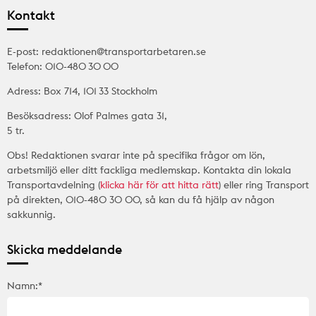
Kontakt
E-post: redaktionen@transportarbetaren.se
Telefon: 010-480 30 00
Adress: Box 714, 101 33 Stockholm
Besöksadress: Olof Palmes gata 31,
5 tr.
Obs! Redaktionen svarar inte på specifika frågor om lön,
arbetsmiljö eller ditt fackliga medlemskap. Kontakta din lokala
Transportavdelning (
klicka här för att hitta rätt
) eller ring Transport
på direkten, 010-480 30 00, så kan du få hjälp av någon
sakkunnig.
Skicka meddelande
Namn:*