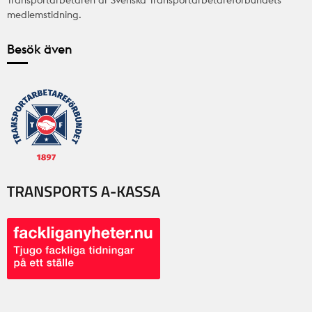
Transportarbetaren är Svenska Transportarbetareförbundets
medlemstidning.
Besök även