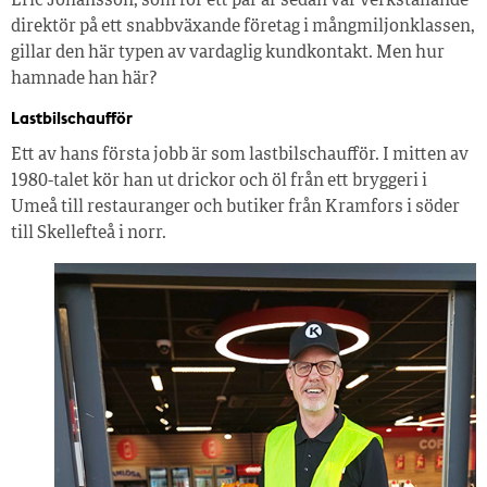
Eric Johansson, som för ett par år sedan var verkställande
direktör på ett snabbväxande företag i mångmiljonklassen,
gillar den här typen av vardaglig kundkontakt. Men hur
hamnade han här?
Lastbilschaufför
Ett av hans första jobb är som lastbilschaufför. I mitten av
1980-talet kör han ut drickor och öl från ett bryggeri i
Umeå till restauranger och butiker från Kramfors i söder
till Skellefteå i norr.