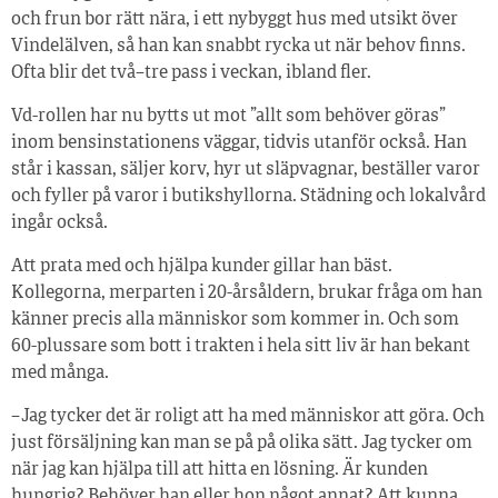
och frun bor rätt nära, i ett nybyggt hus med utsikt över
Vindelälven, så han kan snabbt rycka ut när behov finns.
Ofta blir det två–tre pass i veckan, ibland fler.
Vd-rollen har nu bytts ut mot ”allt som behöver göras”
inom bensinstationens väggar, tidvis utanför också. Han
står i kassan, säljer korv, hyr ut släpvagnar, beställer varor
och fyller på varor i butikshyllorna. Städning och lokalvård
ingår också.
Att prata med och hjälpa kunder gillar han bäst.
Kollegorna, merparten i 20-årsåldern, brukar fråga om han
känner precis alla människor som kommer in. Och som
60-plussare som bott i trakten i hela sitt liv är han bekant
med många.
– Jag tycker det är roligt att ha med människor att göra. Och
just försäljning kan man se på på olika sätt. Jag tycker om
när jag kan hjälpa till att hitta en lösning. Är kunden
hungrig? Behöver han eller hon något annat? Att kunna