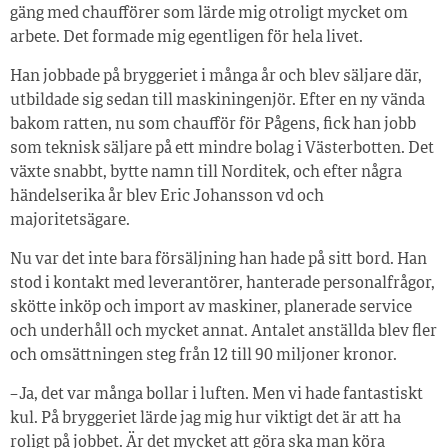
gäng med chaufförer som lärde mig otroligt mycket om
arbete. Det formade mig egentligen för hela livet.
Han jobbade på bryggeriet i många år och blev säljare där,
utbildade sig sedan till maskiningenjör. Efter en ny vända
bakom ratten, nu som chaufför för Pågens, fick han jobb
som teknisk säljare på ett mindre bolag i Västerbotten. Det
växte snabbt, bytte namn till Norditek, och efter några
händelserika år blev Eric Johansson vd och
majoritetsägare.
Nu var det inte bara försäljning han hade på sitt bord. Han
stod i kontakt med leverantörer, hanterade personalfrågor,
skötte inköp och import av maskiner, planerade service
och underhåll och mycket annat. Antalet anställda blev fler
och omsättningen steg från 12 till 90 miljoner kronor.
– Ja, det var många bollar i luften. Men vi hade fantastiskt
kul. På bryggeriet lärde jag mig hur viktigt det är att ha
roligt på jobbet. Är det mycket att göra ska man köra