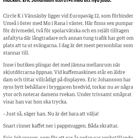
macken. Eric Johansson stortrivs med sitt nya jobb.
Circle K i Vännäsby ligger vid Europaväg 12, som förbinder
Umeå i öster med Mo i Rana i väster. Här finns sex pumpar
för drivmedel, två för spolarvätska och en rejält tilltagen
asfaltyta där långtradare och annan tung trafik har gott om
plats att ta ut svängarna. I dag är det mest personbilar som
stannar till.
Inne i butiken plingar det med jämna mellanrum när
skjutdörrarna öppnas. Vid kaffemaskinen står en äldre
dam och tittar villrådigt på displayen. Eric Johansson har
nyss bytt behållare i bryggaren bredvid, torkar nu av några
ytor och noterar damens tvekan. Under trivsamt småprat
visar han var hon ska trycka.
– Just så, säger han. Nu är det bara att välja!
Snart rinner kaffet ner i pappmuggen. Båda skrattar.