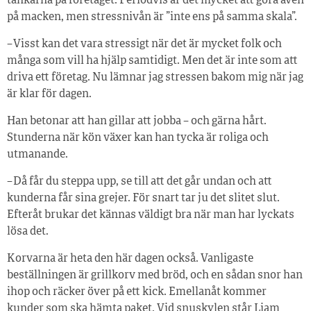
tankarna på företaget. Periodvis är det mycket att göra även
på macken, men stressnivån är ”inte ens på samma skala”.
– Visst kan det vara stressigt när det är mycket folk och
många som vill ha hjälp samtidigt. Men det är inte som att
driva ett företag. Nu lämnar jag stressen bakom mig när jag
är klar för dagen.
Han betonar att han gillar att jobba – och gärna hårt.
Stunderna när kön växer kan han tycka är roliga och
utmanande.
– Då får du steppa upp, se till att det går undan och att
kunderna får sina grejer. För snart tar ju det slitet slut.
Efteråt brukar det kännas väldigt bra när man har lyckats
lösa det.
Korvarna är heta den här dagen också. Vanligaste
beställningen är grillkorv med bröd, och en sådan snor han
ihop och räcker över på ett kick. Emellanåt kommer
kunder som ska hämta paket. Vid snuskylen står Liam