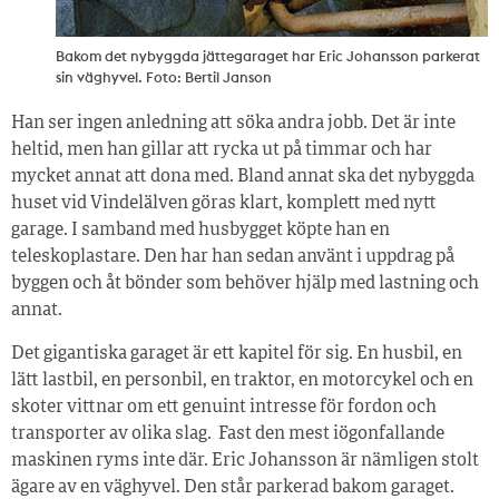
Bakom det nybyggda jättegaraget har Eric Johansson parkerat
sin väghyvel. Foto: Bertil Janson
Han ser ingen anledning att söka andra jobb. Det är inte
heltid, men han gillar att rycka ut på timmar och har
mycket annat att dona med. Bland annat ska det nybyggda
huset vid Vindelälven göras klart, komplett med nytt
garage. I samband med husbygget köpte han en
teleskoplastare. Den har han sedan använt i uppdrag på
byggen och åt bönder som behöver hjälp med lastning och
annat.
Det gigantiska garaget är ett kapitel för sig. En husbil, en
lätt lastbil, en personbil, en traktor, en motorcykel och en
skoter vittnar om ett genuint intresse för fordon och
transporter av olika slag. Fast den mest iögonfallande
maskinen ryms inte där. Eric Johansson är nämligen stolt
ägare av en väghyvel. Den står parkerad bakom garaget.