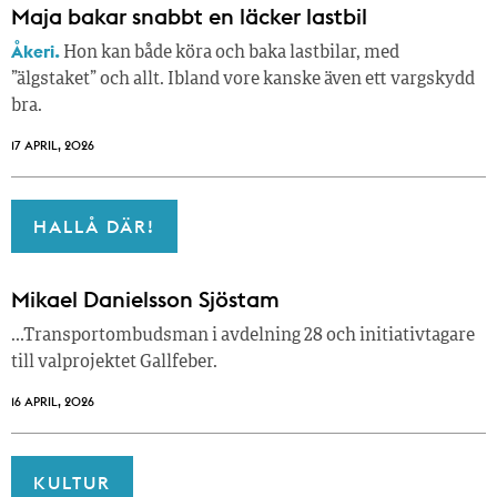
Maja bakar snabbt en läcker lastbil
Åkeri.
Hon kan både köra och baka lastbilar, med
”älgstaket” och allt. Ibland vore kanske även ett vargskydd
bra.
17 APRIL, 2026
HALLÅ DÄR!
Mikael Danielsson Sjöstam
…Transportombudsman i avdelning 28 och initiativtagare
till valprojektet Gallfeber.
16 APRIL, 2026
KULTUR