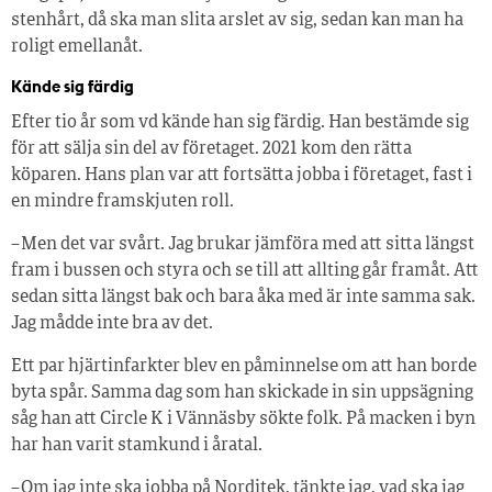
stenhårt, då ska man slita arslet av sig, sedan kan man ha
roligt emellanåt.
Kände sig färdig
Efter tio år som vd kände han sig färdig. Han bestämde sig
för att sälja sin del av företaget. 2021 kom den rätta
köparen. Hans plan var att fortsätta jobba i företaget, fast i
en mindre framskjuten roll.
– Men det var svårt. Jag brukar jämföra med att sitta längst
fram i bussen och styra och se till att allting går framåt. Att
sedan sitta längst bak och bara åka med är inte samma sak.
Jag mådde inte bra av det.
Ett par hjärtinfarkter blev en påminnelse om att han borde
byta spår. Samma dag som han skickade in sin uppsägning
såg han att Circle K i Vännäsby sökte folk. På macken i byn
har han varit stamkund i åratal.
– Om jag inte ska jobba på Norditek, tänkte jag, vad ska jag