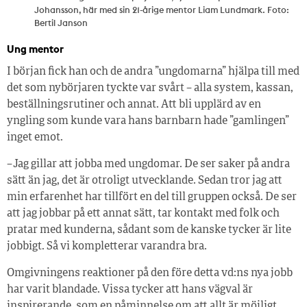
Johansson, här med sin 21-årige mentor Liam Lundmark. Foto:
Bertil Janson
Ung mentor
I början fick han och de andra ”ungdomarna” hjälpa till med
det som nybörjaren tyckte var svårt – alla system, kassan,
beställningsrutiner och annat. Att bli upplärd av en
yngling som kunde vara hans barnbarn hade ”gamlingen”
inget emot.
– Jag gillar att jobba med ungdomar. De ser saker på andra
sätt än jag, det är otroligt utvecklande. Sedan tror jag att
min erfarenhet har tillfört en del till gruppen också. De ser
att jag jobbar på ett annat sätt, tar kontakt med folk och
pratar med kunderna, sådant som de kanske tycker är lite
jobbigt. Så vi kompletterar varandra bra.
Omgivningens reaktioner på den före detta vd:ns nya jobb
har varit blandade. Vissa tycker att hans vägval är
inspirerande, som en påminnelse om att allt är möjligt,