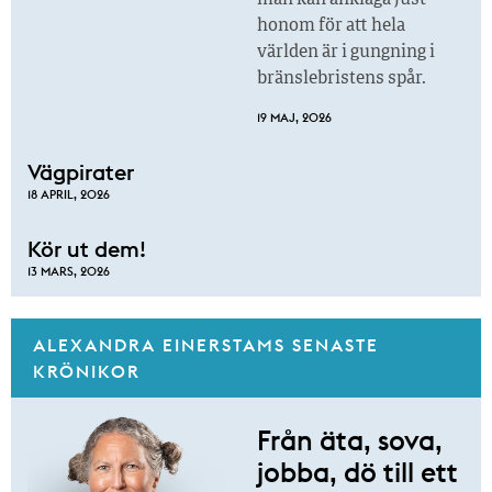
honom för att hela
världen är i gungning i
bränslebristens spår.
19 MAJ, 2026
Vägpirater
18 APRIL, 2026
Kör ut dem!
13 MARS, 2026
ALEXANDRA EINERSTAMS SENASTE
KRÖNIKOR
Från äta, sova,
jobba, dö till ett