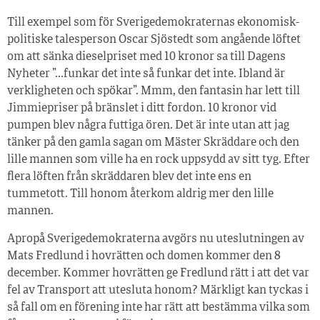
Till exempel som för Sverigedemokraternas ekonomisk-
politiske talesperson Oscar Sjöstedt som angående löftet
om att sänka dieselpriset med 10 kronor sa till Dagens
Nyheter ”…funkar det inte så funkar det inte. Ibland är
verkligheten och spökar”. Mmm, den fantasin har lett till
Jimmiepriser på bränslet i ditt fordon. 10 kronor vid
pumpen blev några futtiga ören. Det är inte utan att jag
tänker på den gamla sagan om Mäster Skräddare och den
lille mannen som ville ha en rock uppsydd av sitt tyg. Efter
flera löften från skräddaren blev det inte ens en
tummetott. Till honom återkom aldrig mer den lille
mannen.
Apropå Sverigedemokraterna avgörs nu uteslutningen av
Mats Fredlund i hovrätten och domen kommer den 8
december. Kommer hovrätten ge Fredlund rätt i att det var
fel av Transport att utesluta honom? Märkligt kan tyckas i
så fall om en förening inte har rätt att bestämma vilka som