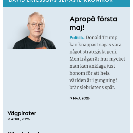
DAVID ERICSSONS SENASTE KRÖNIKOR
Apropå första
maj!
Politik.
Donald Trump
kan knappast sägas vara
något strategiskt geni.
Men frågan är hur mycket
man kan anklaga just
honom för att hela
världen är i gungning i
bränslebristens spår.
19 MAJ, 2026
Vägpirater
18 APRIL, 2026