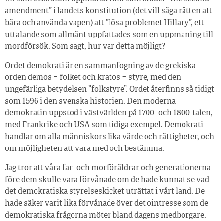
amendment” i landets konstitution (det vill säga rätten att
bära och använda vapen) att ”lösa problemet Hillary”, ett
uttalande som allmänt uppfattades som en uppmaning till
mordförsök. Som sagt, hur var detta möjligt?
Ordet demokrati är en sammanfogning av de grekiska
orden demos = folket och kratos = styre, med den
ungefärliga betydelsen ”folkstyre”. Ordet återfinns så tidigt
som 1596 i den svenska historien. Den moderna
demokratin uppstod i västvärlden på 1700- och 1800-talen,
med Frankrike och USA som tidiga exempel. Demokrati
handlar om alla människors lika värde och rättigheter, och
om möjligheten att vara med och bestämma.
Jag tror att våra far- och morföräldrar och generationerna
före dem skulle vara förvånade om de hade kunnat se vad
det demokratiska styrelseskicket uträttat i vårt land. De
hade säker varit lika förvånade över det ointresse som de
demokratiska frågorna möter bland dagens medborgare.