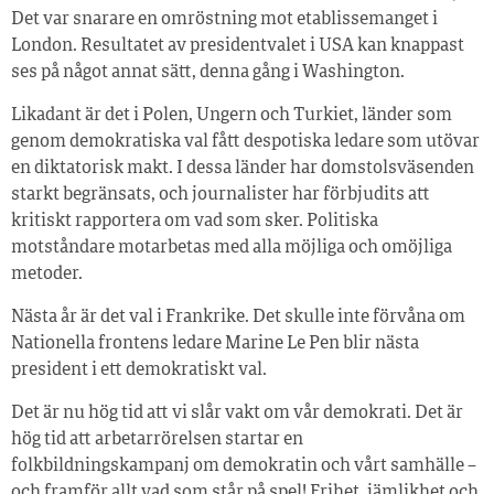
Det var snarare en omröstning mot etablissemanget i
London. Resultatet av presidentvalet i USA kan knappast
ses på något annat sätt, denna gång i Washington.
Likadant är det i Polen, Ungern och Turkiet, länder som
genom demokratiska val fått despotiska ledare som utövar
en diktatorisk makt. I dessa länder har domstolsväsenden
starkt begränsats, och journalister har förbjudits att
kritiskt rapportera om vad som sker. Politiska
motståndare motarbetas med alla möjliga och omöjliga
metoder.
Nästa år är det val i Frankrike. Det skulle inte förvåna om
Nationella frontens ledare Marine Le Pen blir nästa
president i ett demokratiskt val.
Det är nu hög tid att vi slår vakt om vår demokrati. Det är
hög tid att arbetarrörelsen startar en
folkbildningskampanj om demokratin och vårt samhälle –
och framför allt vad som står på spel! Frihet, jämlikhet och