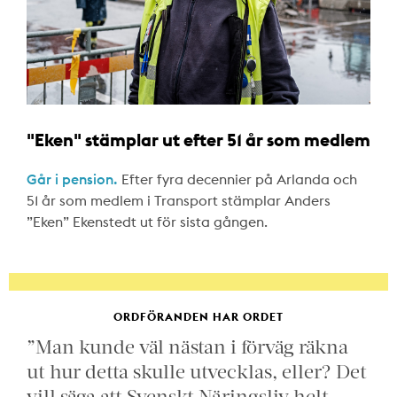
"Eken" stämplar ut efter 51 år som medlem
Går i pension.
Efter fyra decennier på Arlanda och
51 år som medlem i Transport stämplar Anders
”Eken” Ekenstedt ut för sista gången.
ORDFÖRANDEN HAR ORDET
”Man kunde väl nästan i förväg räkna
ut hur detta skulle utvecklas, eller? Det
vill säga att Svenskt Näringsliv helt