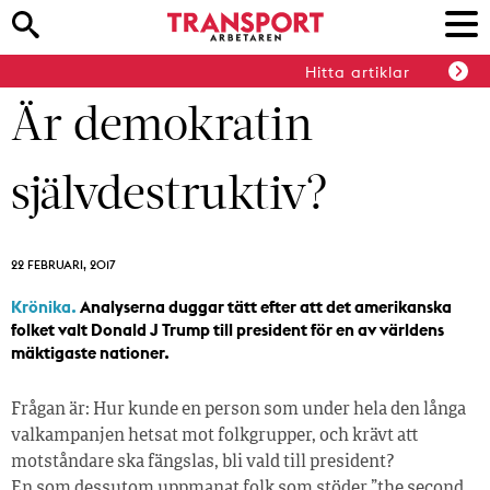
Hitta artiklar
Är demokratin
självdestruktiv?
22 FEBRUARI, 2017
Krönika.
Analyserna duggar tätt efter att det amerikanska
folket valt Donald J Trump till president för en av världens
mäktigaste nationer.
Frågan är: Hur kunde en person som under hela den långa
valkampanjen hetsat mot folkgrupper, och krävt att
motståndare ska fängslas, bli vald till president?
En som dessutom uppmanat folk som stöder ”the second