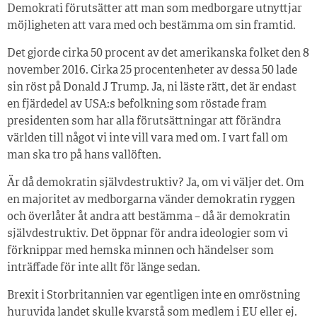
Demokrati förutsätter att man som medborgare utnyttjar
möjligheten att vara med och bestämma om sin framtid.
Det gjorde cirka 50 procent av det amerikanska folket den 8
november 2016. Cirka 25 procentenheter av dessa 50 lade
sin röst på Donald J Trump. Ja, ni läste rätt, det är endast
en fjärdedel av USA:s befolkning som röstade fram
presidenten som har alla förutsättningar att förändra
världen till något vi inte vill vara med om. I vart fall om
man ska tro på hans vallöften.
Är då demokratin självdestruktiv? Ja, om vi väljer det. Om
en majoritet av medborgarna vänder demokratin ryggen
och överlåter åt andra att bestämma – då är demokratin
självdestruktiv. Det öppnar för andra ideologier som vi
förknippar med hemska minnen och händelser som
inträffade för inte allt för länge sedan.
Brexit i Storbritannien var egentligen inte en omröstning
huruvida landet skulle kvarstå som medlem i EU eller ej.