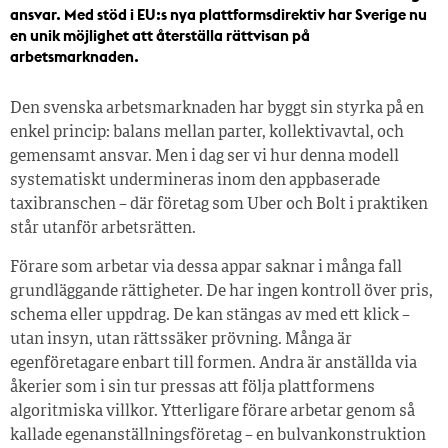
ansvar. Med stöd i EU:s nya plattformsdirektiv har Sverige nu
en unik möjlighet att återställa rättvisan på
arbetsmarknaden.
Den svenska arbetsmarknaden har byggt sin styrka på en
enkel princip: balans mellan parter, kollektivavtal, och
gemensamt ansvar. Men i dag ser vi hur denna modell
systematiskt undermineras inom den appbaserade
taxibranschen – där företag som Uber och Bolt i praktiken
står utanför arbetsrätten.
Förare som arbetar via dessa appar saknar i många fall
grundläggande rättigheter. De har ingen kontroll över pris,
schema eller uppdrag. De kan stängas av med ett klick –
utan insyn, utan rättssäker prövning. Många är
egenföretagare enbart till formen. Andra är anställda via
åkerier som i sin tur pressas att följa plattformens
algoritmiska villkor. Ytterligare förare arbetar genom så
kallade egenanställningsföretag – en bulvankonstruktion