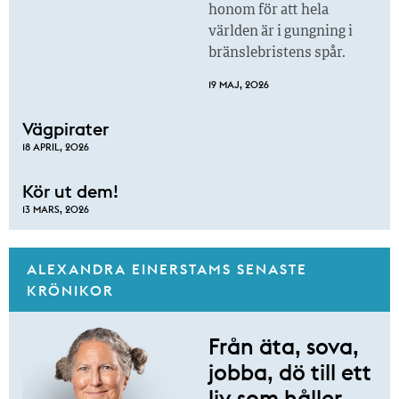
honom för att hela
världen är i gungning i
bränslebristens spår.
19 MAJ, 2026
Vägpirater
18 APRIL, 2026
Kör ut dem!
13 MARS, 2026
ALEXANDRA EINERSTAMS SENASTE
KRÖNIKOR
Från äta, sova,
jobba, dö till ett
liv som håller