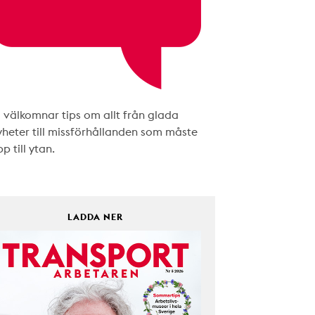
i välkomnar tips om allt från glada
yheter till missförhållanden som måste
p till ytan.
LADDA NER