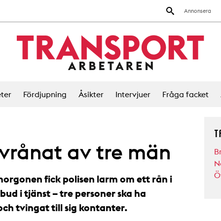
Annonsera
ter
Fördjupning
Åsikter
Intervjuer
Fråga facket
T
vrånat av tre män
B
N
Ö
rgonen fick polisen larm om ett rån i
bud i tjänst – tre personer ska ha
h tvingat till sig kontanter.