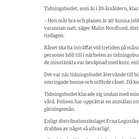
Tidningsbudet, som är i 20-årsåldern, klar
– Hon mår bra och planen är att kunna jobb
varannan natt, säger Malin Nordlund, dist
tisdagen.
Rånet ska ha inträffat vid tretiden på må
personer höll till i närheten av tidningsb
de misstänkta var beväpnad med kniv, enlig
Det var när tidningsbudet återvände till 
omringade henne och utförde rånet. Då kom
Tidningsbudet klarade sig undan med min
vård. Polisen har upprättat en anmälan om
gärningsmän.
Enligt distributionsbolaget Erna Logistiks
drabbas av något så allvarligt.