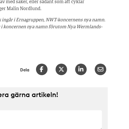
 av med saker, eller sådant som att cyklar
äger Malin Nordlund.
ik ingår i Ernagruppen, NWT-koncernens nya namn.
lag i koncernen nya namn förutom Nya Wermlands-
Dela
a gärna artikeln!