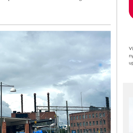
V
n
up