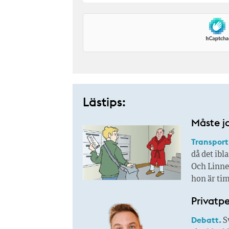
Lästips:
Måste j
Transport
då det ibl
Och Linnea
hon är tim
Privatp
Debatt.
Sv