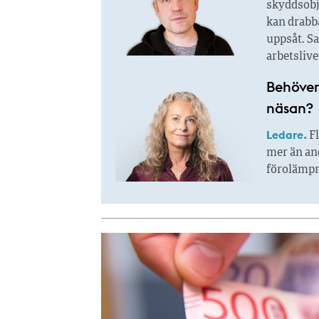
skyddsobje
kan drabb
uppsåt. Sa
arbetslive
Behöver
näsan?
Ledare.
Fl
mer än and
förolämpn