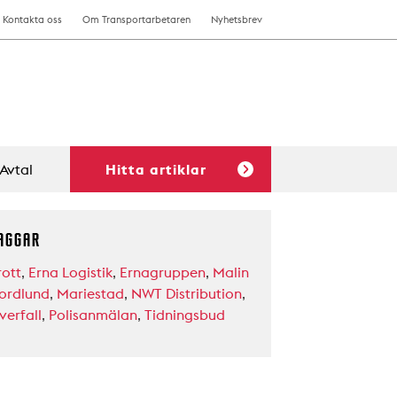
Kontakta oss
Om Transportarbetaren
Nyhetsbrev
Avtal
Hitta artiklar
AGGAR
rott
,
Erna Logistik
,
Ernagruppen
,
Malin
ordlund
,
Mariestad
,
NWT Distribution
,
verfall
,
Polisanmälan
,
Tidningsbud