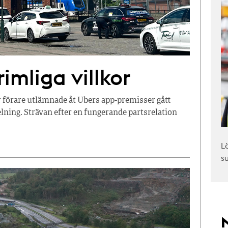
imliga villkor
r förare utlämnade åt Ubers app-premisser gått
ning. Strävan efter en fungerande partsrelation
L
s