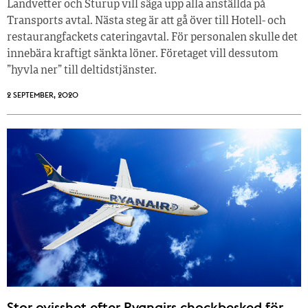
Landvetter och Sturup vill säga upp alla anställda på
Transports avtal. Nästa steg är att gå över till Hotell- och
restaurangfackets cateringavtal. För personalen skulle det
innebära kraftigt sänkta löner. Företaget vill dessutom
”hyvla ner” till deltidstjänster.
2 SEPTEMBER, 2020
Stor ovisshet efter Ryanairs chockbesked för