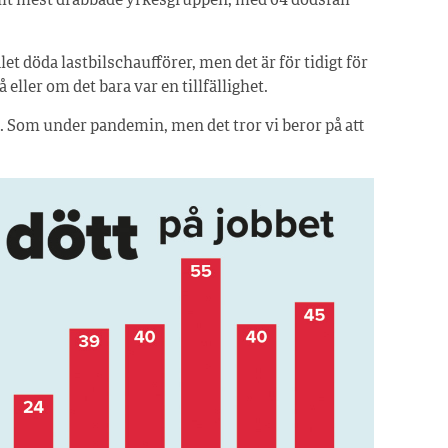
kilt mest drabbade yrkesgruppen, med 64 dödsfall
let döda lastbilschaufförer, men det är för tidigt för
 eller om det bara var en tillfällighet.
. Som under pandemin, men det tror vi beror på att