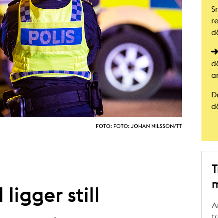
S
r
d
d
a
D
d
FOTO: FOTO: JOHAN NILSSON/TT
T
m
ligger still
A
t