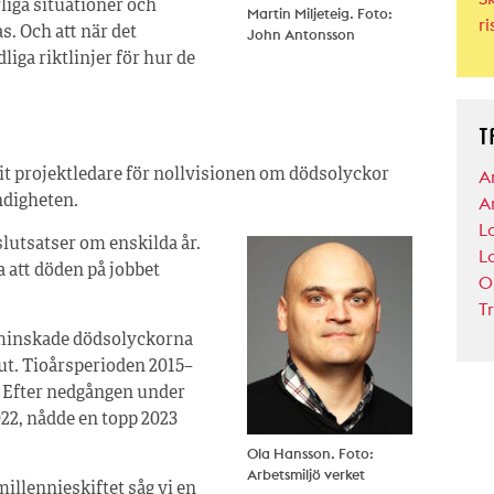
liga situationer och
Martin Miljeteig. Foto:
ri
s. Och att när det
John Antonsson
iga riktlinjer för hur de
T
A
it projektledare för nollvisionen om dödsolyckor
A
digheten.
L
a slutsatser om enskilda år.
L
a att döden på jobbet
O
T
t minskade dödsolyckorna
 ut. Tioårsperioden 2015–
. Efter nedgången under
22, nådde en topp 2023
Ola Hansson. Foto:
Arbetsmiljö verket
millennieskiftet såg vi en