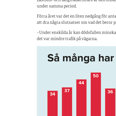
Lastbils- och långtradarförare är den ens
under samma period.
Förra året var det en liten nedgång för anta
att dra några slutsatser om vad det beror på
– Under enskilda år kan dödsfallen minska
det var mindre trafik på vägarna.