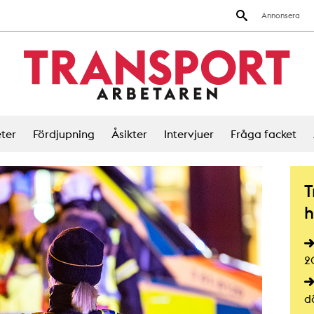
Annonsera
ter
Fördjupning
Åsikter
Intervjuer
Fråga facket
T
h
2
d