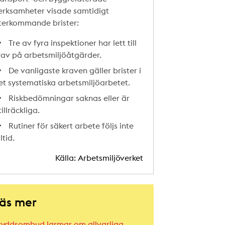
erksamheter visade samtidigt
terkommande brister:
Tre av fyra inspektioner har lett till
rav på arbetsmiljöåtgärder.
De vanligaste kraven gäller brister i
et systematiska arbetsmiljöarbetet.
Riskbedömningar saknas eller är
illräckliga.
Rutiner för säkert arbete följs inte
ltid.
Källa: Arbetsmiljöverket
äs mer
kyddsombud larmar om allvarliga