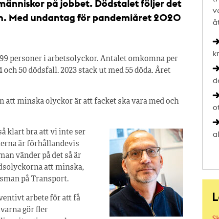
nniskor på jobbet. Dödstalet följer det
v
åren. Med undantag för pandemiåret 2020
å
k
99 personer i arbetsolyckor. Antalet omkomna per
4 och 50 dödsfall. 2023 stack ut med 55 döda. Året
d
m att minska olyckor är att facket ska vara med och
ot
så klart bra att vi inte ser
al
erna är förhållandevis
 man vänder på det så är
dödsolyckorna att minska,
dsman på Transport.
L
entivt arbete för att få
varna gör fler
S