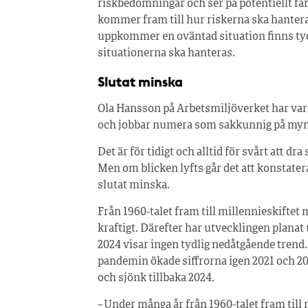
riskbedömningar och ser på potentiellt far
kommer fram till hur riskerna ska hantera
uppkommer en oväntad situation finns tydl
situationerna ska hanteras.
Slutat minska
Ola Hansson på Arbetsmiljöverket har var
och jobbar numera som sakkunnig på myn
Det är för tidigt och alltid för svårt att dr
Men om blicken lyfts går det att konstater
slutat minska.
Från 1960-talet fram till millennieskifte
kraftigt. Därefter har utvecklingen planat
2024 visar ingen tydlig nedåtgående trend
pandemin ökade siffrorna igen 2021 och 20
och sjönk tillbaka 2024.
– Under många år från 1960-talet fram till 