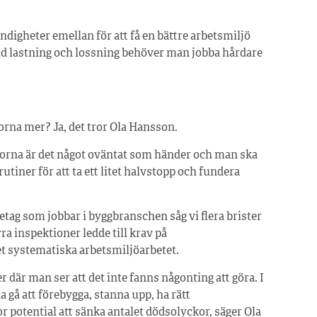
ndigheter emellan för att få en bättre arbetsmiljö
id lastning och lossning behöver man jobba hårdare
orna mer? Ja, det tror Ola Hansson.
korna är det något oväntat som händer och man ska
utiner för att ta ett litet halvstopp och fundera
etag som jobbar i byggbranschen såg vi flera brister
ra inspektioner ledde till krav på
det systematiska arbetsmiljöarbetet.
er där man ser att det inte fanns någonting att göra. I
a gå att förebygga, stanna upp, ha rätt
r potential att sänka antalet dödsolyckor, säger Ola