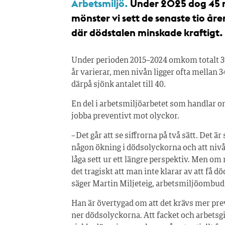
Arbetsmiljö.
Under 2025 dog 45 mä
mönster vi sett de senaste tio 
där dödstalen minskade kraftigt.
Under perioden 2015–2024 omkom totalt 3
år varierar, men nivån ligger ofta mellan 3
därpå sjönk antalet till 40.
En del i arbetsmiljöarbetet som handlar o
jobba preventivt mot olyckor.
– Det går att se siffrorna på två sätt. Det är 
någon ökning i dödsolyckorna och att nivå
låga sett ur ett längre perspektiv. Men om
det tragiskt att man inte klarar av att få 
säger Martin Miljeteig, arbetsmiljöombu
Han är övertygad om att det krävs mer prev
ner dödsolyckorna. Att facket och arbetsgi