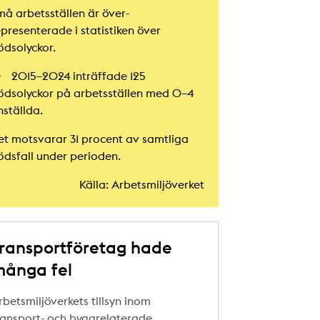
må arbetsställen är över­
epresenterade i statistiken över
ödsolyckor.
2015–2024 inträffade 125
ödsolyckor på arbetsställen med 0–4
nställda.
et motsvarar 31 procent av samtliga
ödsfall under perioden.
Källa: Arbetsmiljöverket
ransportföretag hade
ånga fel
rbetsmiljöverkets tillsyn inom
ransport- och byggrelaterade