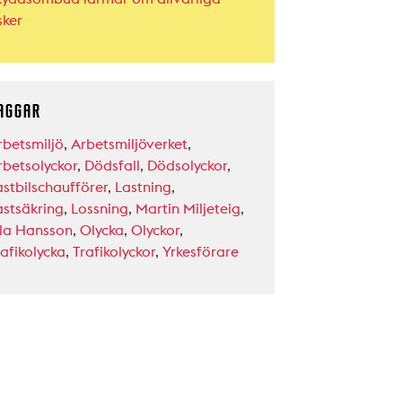
sker
AGGAR
rbetsmiljö
,
Arbetsmiljöverket
,
rbetsolyckor
,
Dödsfall
,
Dödsolyckor
,
astbilschaufförer
,
Lastning
,
astsäkring
,
Lossning
,
Martin Miljeteig
,
la Hansson
,
Olycka
,
Olyckor
,
rafikolycka
,
Trafikolyckor
,
Yrkesförare