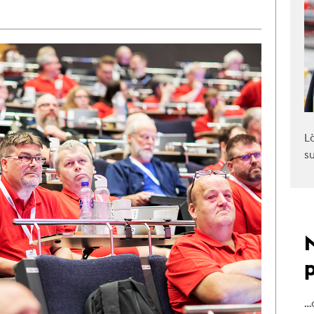
L
s
…