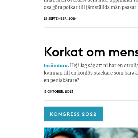
män. Men överdriv dem inte, uppmanar före
oss göra pojkar till jämställda män passar
29 SEPTEMBER, 2024
Korkat om men
Insändare.
Hej! Jag såg att ni har en otrol
kvinnan till en könlös stackare som bara ä
en penisbärare?
13 OKTOBER, 2023
KONGRESS 2022