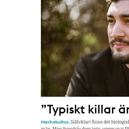
”Typiskt killar 
Machokultur.
Självklart finns det biologi