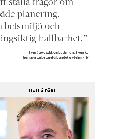
tt ställa frågor om
åde planering,
rbetsmiljö och
ångsiktig hållbarhet.”
Sven Sawatzki, ombudsman, Svenska
Transportarbetareförbundet avdelning 17
HALLÅ DÄR!