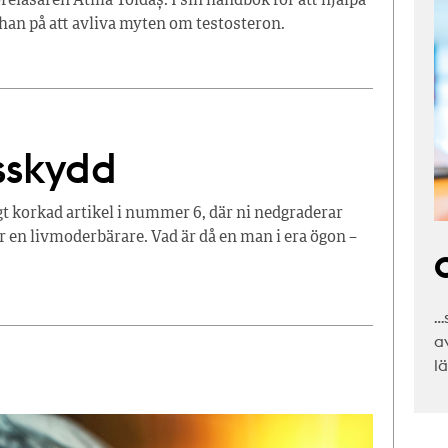
läsaren Atilla Yoldaș. I sin handbok för att hjälpa
 han på att avliva myten om testosteron.
sskydd
igt korkad artikel i nummer 6, där ni nedgraderar
r en livmoderbärare. Vad är då en man i era ögon –
C
…
a
l