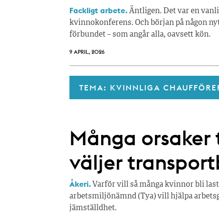
Fackligt arbete.
Äntligen. Det var en vanl
kvinnokonferens. Och början på någon nytt
förbundet – som angår alla, oavsett kön.
9 APRIL, 2026
TEMA: KVINNLIGA CHAUFFÖRE
Många orsaker ti
väljer transpor
Åkeri.
Varför vill så många kvinnor bli la
arbetsmiljönämnd (Tya) vill hjälpa arbetsg
jämställdhet.