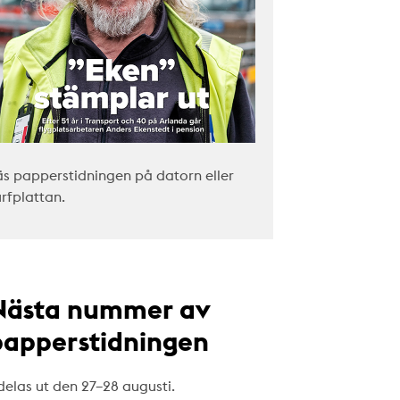
äs papperstidningen på datorn eller
urfplattan.
Nästa nummer av
papperstidningen
delas ut den 27–28 augusti.