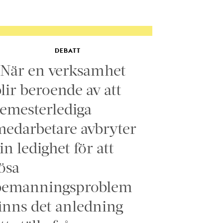
DEBATT
”När en verksamhet
lir beroende av att
emesterlediga
edarbetare avbryter
in ledighet för att
ösa
bemanningsproblem
inns det anledning