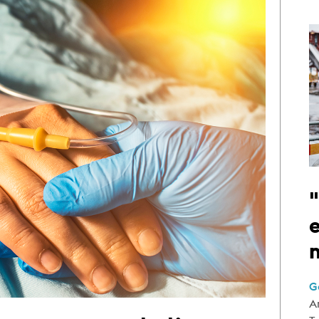
e
G
A