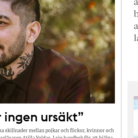
a
b
a
l
är ingen ursäkt”
ska skillnader mellan pojkar och flickor, kvinnor och