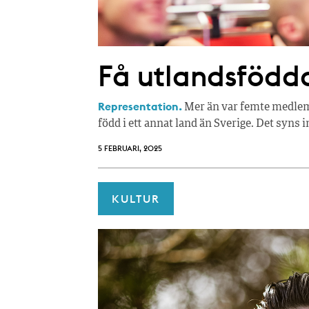
Få utlandsfödda
Representation.
Mer än var femte medlem 
född i ett annat land än Sverige. Det syns i
5 FEBRUARI, 2025
KULTUR