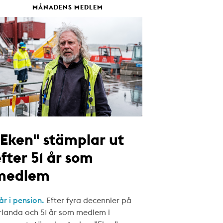
MÅNADENS MEDLEM
"Eken" stämplar ut
fter 51 år som
medlem
år i pension.
Efter fyra decennier på
rlanda och 51 år som medlem i