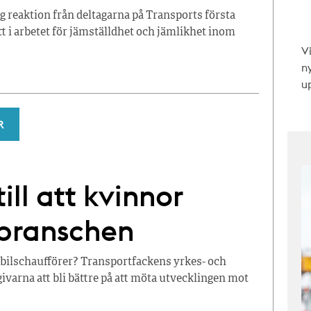
ig reaktion från deltagarna på Transports första
 i arbetet för jämställdhet och jämlikhet inom
V
n
up
R
ll att kvinnor
tbranschen
stbilschaufförer? Transportfackens yrkes- och
ivarna att bli bättre på att möta utvecklingen mot