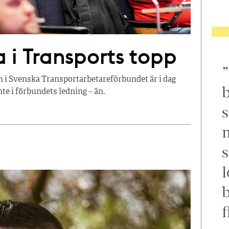
 i Transports topp
i Svenska Transportarbetareförbundet är i dag
b
nte i förbundets ledning – än.
s
m
s
l
f