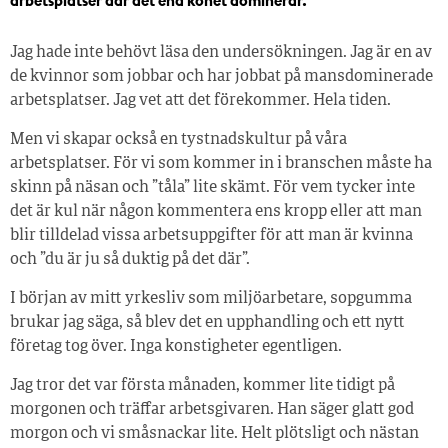
arbetsplatser där det ena könet dominerar.
Jag hade inte behövt läsa den undersökningen. Jag är en av
de kvinnor som jobbar och har jobbat på mansdominerade
arbetsplatser. Jag vet att det förekommer. Hela tiden.
Men vi skapar också en tystnadskultur på våra
arbetsplatser. För vi som kommer in i branschen måste ha
skinn på näsan och ”tåla” lite skämt. För vem tycker inte
det är kul när någon kommentera ens kropp eller att man
blir tilldelad vissa arbetsuppgifter för att man är kvinna
och ”du är ju så duktig på det där”.
I början av mitt yrkesliv som miljöarbetare, sopgumma
brukar jag säga, så blev det en upphandling och ett nytt
företag tog över. Inga konstigheter egentligen.
Jag tror det var första månaden, kommer lite tidigt på
morgonen och träffar arbetsgivaren. Han säger glatt god
morgon och vi småsnackar lite. Helt plötsligt och nästan