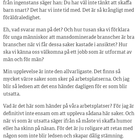
från ingenstans säger han: Du har väl inte tänkt att skaffa
barn snart? Det har vi inte tid med. Det är så krångligt med
föräldraledighet.
Eh, vad svarar man på det? Och hur tusan ska vi förklara
för unga människor att mansdominerade branscher är bra
branscher när vi får dessa saker kastade i ansiktet? Hur
ska vi känna oss välkomna på ett jobb som är utformat av
män och för män?
Min upplevelse är inte den allvarligaste. Det finns så
mycket värre saker som sker på arbetsplatserna. Och jag
blir så ledsen att det ens händer dagligen för er som blir
utsatta.
Vad är det här som händer på våra arbetsplatser? För jag är
definitivt inte ensam om att uppleva sådana här saker. Och
när vi som är utsatta säger ifrån så måste vi skaffa humor
eller ha skinn på näsan. För det är ju roligare att retas med
någon som inte blir ledsen och skapar dålig stämning.