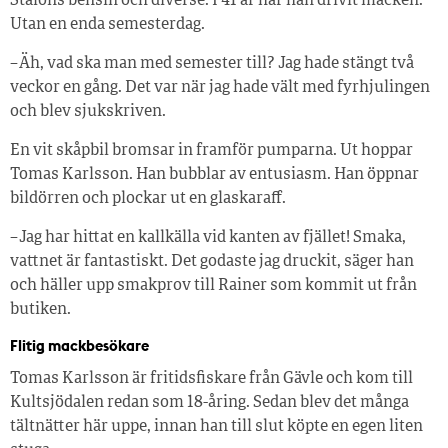
Stalons bensin och diverse. I 41 år har han drivit macken.
Utan en enda semesterdag.
– Äh, vad ska man med semester till? Jag hade stängt två
veckor en gång. Det var när jag hade vält med fyrhjulingen
och blev sjukskriven.
En vit skåpbil bromsar in framför pumparna. Ut hoppar
Tomas Karlsson. Han bubblar av entusiasm. Han öppnar
bildörren och plockar ut en glaskaraff.
– Jag har hittat en kallkälla vid kanten av fjället! Smaka,
vattnet är fantastiskt. Det godaste jag druckit, säger han
och häller upp smakprov till Rainer som kommit ut från
butiken.
Flitig mackbesökare
Tomas Karlsson är fritidsfiskare från Gävle och kom till
Kultsjödalen redan som 18-åring. Sedan blev det många
tältnätter här uppe, innan han till slut köpte en egen liten