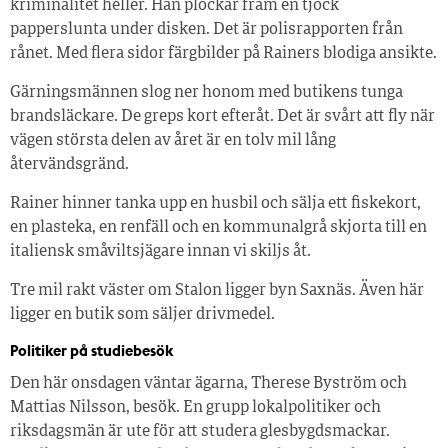
kriminalitet heller. Han plockar fram en tjock
papperslunta under disken. Det är polisrapporten från
rånet. Med flera sidor färgbilder på Rainers blodiga ansikte.
Gärningsmännen slog ner honom med butikens tunga
brandsläckare. De greps kort efteråt. Det är svårt att fly när
vägen största delen av året är en tolv mil lång
återvändsgränd.
Rainer hinner tanka upp en husbil och sälja ett fiskekort,
en plasteka, en renfäll och en kommunalgrå skjorta till en
italiensk småviltsjägare innan vi skiljs åt.
Tre mil rakt väster om Stalon ligger byn Saxnäs. Även här
ligger en butik som säljer drivmedel.
Politiker på studiebesök
Den här onsdagen väntar ägarna, Therese Byström och
Mattias Nilsson, besök. En grupp lokalpolitiker och
riksdagsmän är ute för att studera glesbygdsmackar.