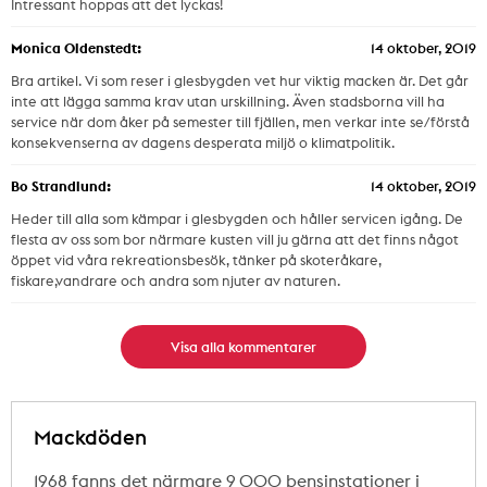
Intressant hoppas att det lyckas!
Monica Oldenstedt:
14 oktober, 2019
Bra artikel. Vi som reser i glesbygden vet hur viktig macken är. Det går
inte att lägga samma krav utan urskillning. Även stadsborna vill ha
service när dom åker på semester till fjällen, men verkar inte se/förstå
konsekvenserna av dagens desperata miljö o klimatpolitik.
Bo Strandlund:
14 oktober, 2019
Heder till alla som kämpar i glesbygden och håller servicen igång. De
flesta av oss som bor närmare kusten vill ju gärna att det finns något
öppet vid våra rekreationsbesök, tänker på skoteråkare,
fiskare,vandrare och andra som njuter av naturen.
Visa alla kommentarer
Mackdöden
1968 fanns det närmare 9 000 bensinstationer i