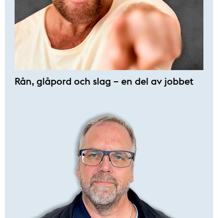
Rån, glåpord och slag – en del av jobbet