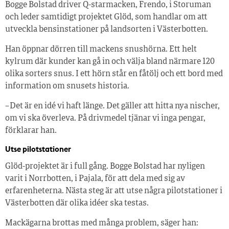
Bogge Bolstad driver Q-starmacken, Frendo, i Storuman
och leder samtidigt projektet Glöd, som handlar om att
utveckla bensinstationer på landsorten i Västerbotten.
Han öppnar dörren till mackens snushörna. Ett helt
kylrum där kunder kan gå in och välja bland närmare 120
olika sorters snus. I ett hörn står en fåtölj och ett bord med
information om snusets historia.
– Det är en idé vi haft länge. Det gäller att hitta nya nischer,
om vi ska överleva. På drivmedel tjänar vi inga pengar,
förklarar han.
Utse pilotstationer
Glöd-projektet är i full gång. Bogge Bolstad har nyligen
varit i Norrbotten, i Pajala, för att dela med sig av
erfarenheterna. Nästa steg är att utse några pilotstationer i
Västerbotten där olika idéer ska testas.
Mackägarna brottas med många problem, säger han: