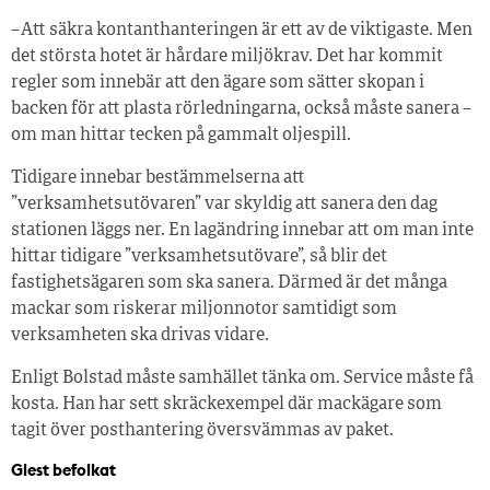
– Att säkra kontanthanteringen är ett av de viktigaste. Men
det största hotet är hårdare miljökrav. Det har kommit
regler som innebär att den ägare som sätter skopan i
backen för att plasta rörledningarna, också måste sanera –
om man hittar tecken på gammalt oljespill.
Tidigare innebar bestämmelserna att
”verksamhetsutövaren” var skyldig att sanera den dag
stationen läggs ner. En lagändring innebar att om man inte
hittar tidigare ”verksamhetsutövare”, så blir det
fastighetsägaren som ska sanera. Därmed är det många
mackar som riskerar miljonnotor samtidigt som
verksamheten ska drivas vidare.
Enligt Bolstad måste samhället tänka om. Service måste få
kosta. Han har sett skräckexempel där mackägare som
tagit över posthantering översvämmas av paket.
Glest befolkat