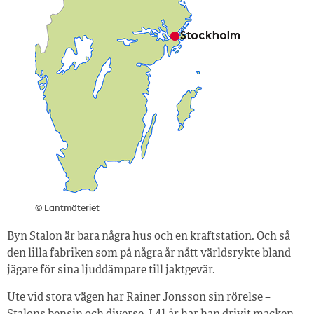
© Lantmäteriet
Byn Stalon är bara några hus och en kraftstation. Och så
den lilla fabriken som på några år nått världsrykte bland
jägare för sina ljuddämpare till jaktgevär.
Ute vid stora vägen har Rainer Jonsson sin rörelse –