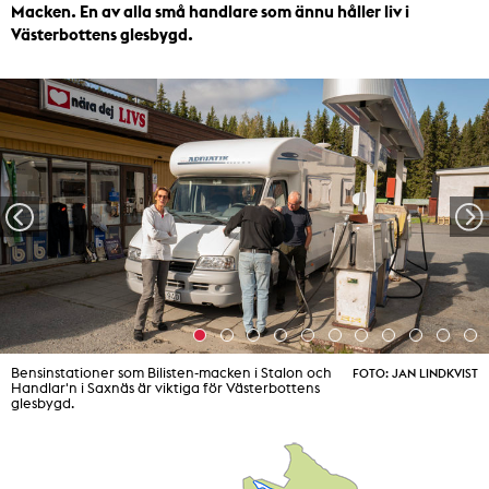
Macken. En av alla små handlare som ännu håller liv i
Västerbottens glesbygd.
ild 1
Bild
Bild
Bild
Bild
Bild
Bild
Bild
Bild
Bild
Bild
B
Bensinstationer som Bilisten-macken i Stalon och
FOTO: JAN LINDKVIST
Handlar'n i Saxnäs är viktiga för Västerbottens
glesbygd.
1
2
3
4
5
6
7
8
9
10
1