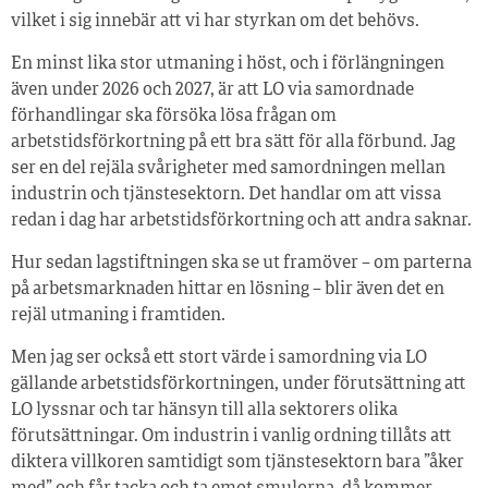
vilket i sig innebär att vi har styrkan om det behövs.
En minst lika stor utmaning i höst, och i förlängningen
även under 2026 och 2027, är att LO via samordnade
förhandlingar ska försöka lösa frågan om
arbetstidsförkortning på ett bra sätt för alla förbund. Jag
ser en del rejäla svårigheter med samordningen mellan
industrin och tjänstesektorn. Det handlar om att vissa
redan i dag har arbetstidsförkortning och att andra saknar.
Hur sedan lagstiftningen ska se ut fram­över – om parterna
på arbetsmarknaden hittar en lösning – blir även det en
rejäl utmaning i framtiden.
Men jag ser också ett stort värde i samordning via LO
gällande arbetstidsförkortningen, under förutsättning att
LO lyssnar och tar hänsyn till alla sektorers olika
förutsättningar. Om industrin i vanlig ordning tillåts att
diktera villkoren samtidigt som tjänstesektorn bara ”åker