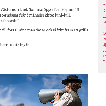
A
i Västernorrland. Sommaröppet fort 30 juni–13
D
ästerndagar från i månadsskiftet juni–juli.
L
r fantasin”.
K
s
ll försäljning men det är också fritt fram att grilla
Ö
P
d
barn. Kaffe ingår.
S
T
F