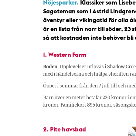
Nöjesparker.
Klassiker som Liseb
Sagoteman som i Astrid Lindgrens 
äventyr eller vikingatid för alla å
är en lista från norr till söder, 2
så att kostnaden inte behöver bl
1. Western Farm
Boden.
Upplevelser utlovas i Shadow Creek,
med i händelserna och hjälpa sheriffen i a
Öppet i sommar från den 7 juli till och med
Barn över en meter betalar 220 kronor i ent
kronor. Familjekort 895 kronor, säsongsk
2. Pite havsbad