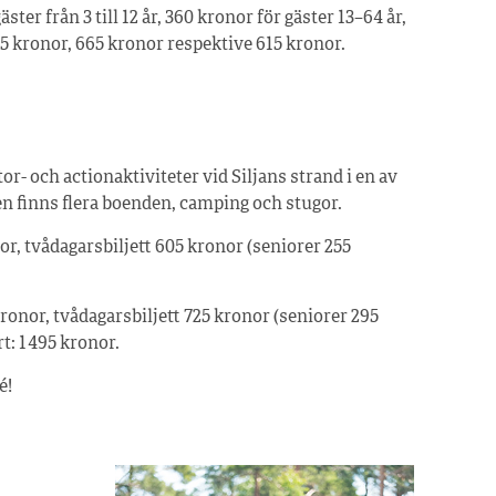
ter från 3 till 12 år, 360 kronor för gäster 13–64 år,
5 kronor, 665 kronor respektive 615 kronor.
or- och actionaktiviteter vid Siljans strand i en av
en finns flera boenden, camping och stugor.
nor, tvådagarsbiljett 605 kronor (seniorer 255
kronor, tvådagarsbiljett 725 kronor (seniorer 295
: 1 495 kronor.
é!