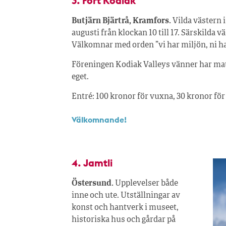
3. Fort Kodiak
Butjärn Bjärtrå, Kramfors.
Vilda västern 
augusti från klockan 10 till 17. Särskilda v
Välkomnar med orden ”vi har miljön, ni ha
Föreningen Kodiak Valleys vänner har mat ti
eget.
Entré: 100 kronor för vuxna, 30 kronor för 
Välkomnande!
4. Jamtli
Östersund.
Upplevelser både
inne och ute. Utställningar av
konst och hantverk i museet,
historiska hus och gårdar på