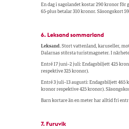
En dag i sagolandet kostar 290 kronor för gäs
65-plus betalar 310 kronor. Säsongskort 59
6. Leksand sommarland
Leksand.
Stort vattenland, karuseller, mot
Dalarnas största turistmagneter. I närhet
Entré 17 juni–2 juli: Endagsbiljett 425 kro
respektive 325 kronor).
Entré 3 juli–13 augusti: Endagsbiljett 465 
kronor respektive 425 kronor). Säsongskort
Barn kortare än en meter har alltid fri entr
7. Furuvik