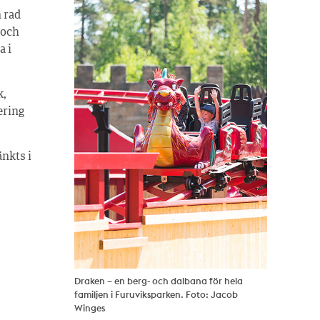
 rad
 och
a i
k,
ering
änkts i
Draken – en berg- och dalbana för hela
familjen i Furuviksparken. Foto: Jacob
Winges