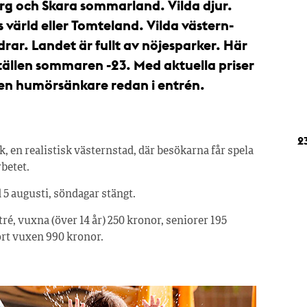
erg och Skara sommarland. Vilda djur.
värld eller Tomteland. Vilda västern-
ldrar. Landet är fullt av nöjesparker. Här
3 ställen sommaren -23. Med aktuella priser
i en humörsänkare redan i entrén.
23
 en realistisk västernstad, där besökarna får spela
rbetet.
 5 augusti, söndagar stängt.
ré, vuxna (över 14 år) 250 kronor, seniorer 195
ort vuxen 990 kronor.