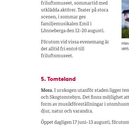
friluftsmuseet, sommartid med
utklädda aktörer. Teater på stora
scenen, i sommar ges
familjemusikalen Emil i
Lönneberga den 12–20 augusti.
Förutom vid vissa evenemang är
Hist
1895
det alltid fri entré till
friluftsmuseet.
5. Tomteland
Mora.
I urskogen utanför staden ligger t
och Skogtomtebyn. Det finns möjlighet att 
form av musikföreställningar i utomhusmi
djur, natur och varandra.
Öppet dagligen 17 juni–13 augusti, föru