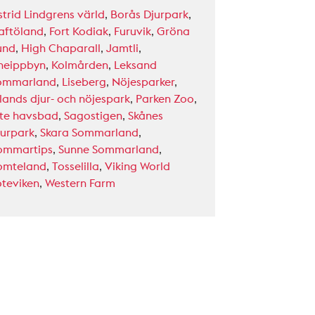
strid Lindgrens värld
,
Borås Djurpark
,
aftöland
,
Fort Kodiak
,
Furuvik
,
Gröna
und
,
High Chaparall
,
Jamtli
,
neippbyn
,
Kolmården
,
Leksand
ommarland
,
Liseberg
,
Nöjesparker
,
lands djur- och nöjespark
,
Parken Zoo
,
ite havsbad
,
Sagostigen
,
Skånes
jurpark
,
Skara Sommarland
,
ommartips
,
Sunne Sommarland
,
omteland
,
Tosselilla
,
Viking World
oteviken
,
Western Farm