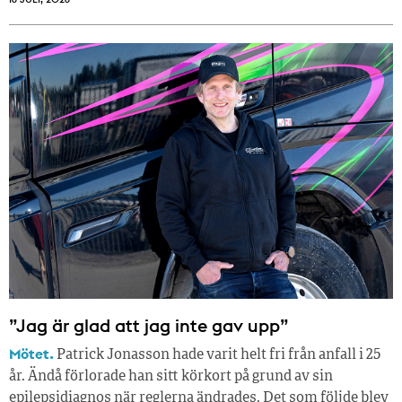
”Jag är glad att jag inte gav upp”
Mötet.
Patrick Jonasson hade varit helt fri från anfall i 25
år. Ändå förlorade han sitt körkort på grund av sin
epilepsidiagnos när reglerna ändrades. Det som följde blev