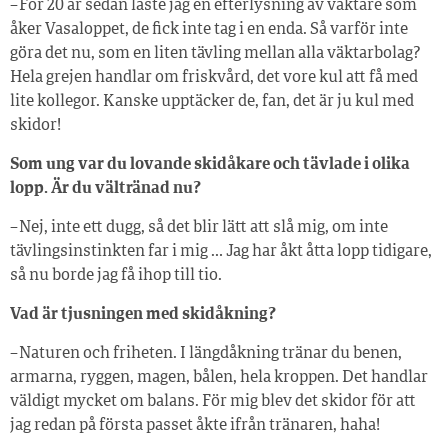
– För 20 år sedan läste jag en efterlysning av väktare som
åker Vasaloppet, de fick inte tag i en enda. Så varför inte
göra det nu, som en liten tävling mellan alla väktarbolag?
Hela grejen handlar om friskvård, det vore kul att få med
lite kollegor. Kanske upptäcker de, fan, det är ju kul med
skidor!
Som ung var du lovande skidåkare och tävlade i olika
lopp. Är du vältränad nu?
– Nej, inte ett dugg, så det blir lätt att slå mig, om inte
tävlingsinstinkten far i mig … Jag har åkt åtta lopp tidigare,
så nu borde jag få ihop till tio.
Vad är tjusningen med skidåkning?
– Naturen och friheten. I längdåkning tränar du benen,
armarna, ryggen, magen, bålen, hela kroppen. Det handlar
väldigt mycket om balans. För mig blev det skidor för att
jag redan på första passet åkte ifrån tränaren, haha!