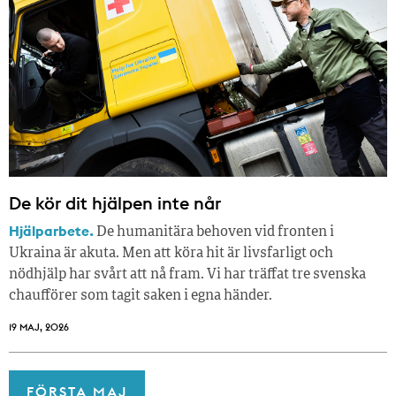
De kör dit hjälpen inte når
Hjälparbete.
De humanitära behoven vid fronten i
Ukraina är akuta. Men att köra hit är livsfarligt och
nödhjälp har svårt att nå fram. Vi har träffat tre svenska
chaufförer som tagit saken i egna händer.
19 MAJ, 2026
FÖRSTA MAJ