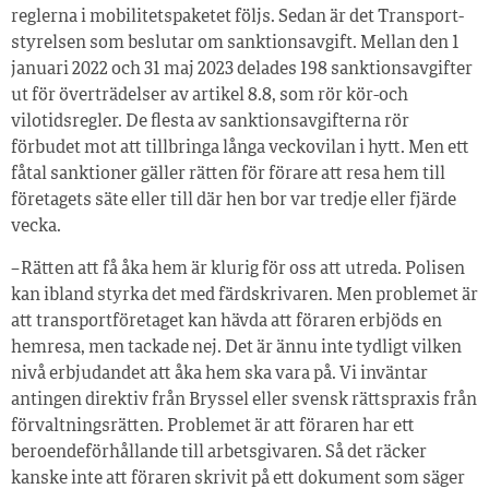
reglerna i mobilitetspaketet följs. Sedan är det Transport­
styrelsen som beslutar om sanktionsavgift. Mellan den 1
januari 2022 och 31 maj 2023 delades 198 sanktionsavgifter
ut för överträdelser av artikel 8.8, som rör kör-och
vilotidsregler. De flesta av sanktionsavgifterna rör
förbudet mot att tillbringa långa veckovilan i hytt. Men ett
fåtal sanktioner gäller rätten för förare att resa hem till
företagets säte eller till där hen bor var tredje eller fjärde
vecka.
– Rätten att få åka hem är klurig för oss att utreda. Polisen
kan ibland styrka det med färdskrivaren. Men problemet är
att transportföretaget kan hävda att föraren erbjöds en
hemresa, men tackade nej. Det är ännu inte tydligt vilken
nivå erbjudandet att åka hem ska vara på. Vi inväntar
antingen direktiv från Bryssel eller svensk rättspraxis från
förvaltningsrätten. Problemet är att föraren har ett
beroendeförhållande till arbetsgivaren. Så det räcker
kanske inte att föraren skrivit på ett dokument som säger