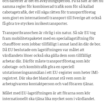
och därefter är det en avkylningsperiod. På så sätt är det nu
samma regler för kombinerad trafik som för så kallad
cabotagetrafik, det vill säga rätten för transportföretag
som gjort en internationell transport till Sverige att också
få göra tre stycken inrikestransporter.
Transportbranschen är rörlig i sin natur. Så när EU tog
fram mobilitetspaketet med en speciallagstiftning för
chaufförer som jobbar tillfälligt i annat land än där de bor.
Då EU beslutade om lagstiftningen var målet att
värdlandets löner också ska gälla dem som tillfälligt
arbetar där. Därför måste transportföretag som kör
cabotage- och kombitrafik göra en speciell
utstationeringsanmälan i ett EU-register som heter IMI-
registret. Där ska det bland annat stå vem som är
arbetsgivarens kontaktperson och vad föraren tjänar.
Målet med EU-lagstiftningen är att förarna som kör
internationellt ska tjäna lika mycket som i värdlandet.