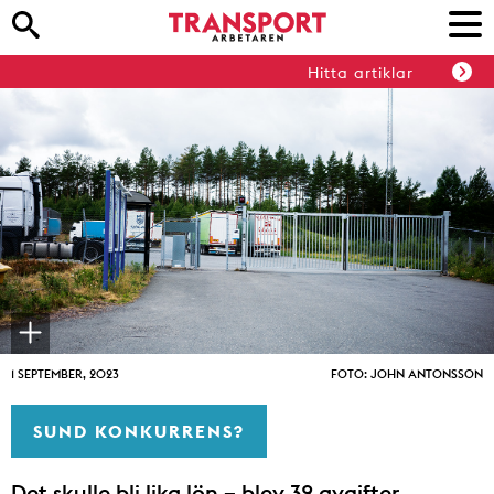
Hitta artiklar
1 SEPTEMBER, 2023
FOTO: JOHN ANTONSSON
SUND KONKURRENS?
Det skulle bli lika lön – blev 32 avgifter