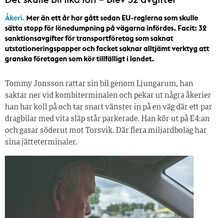
Åkeri.
Mer än ett år har gått sedan EU-reglerna som skulle
sätta stopp för lönedumpning på vägarna infördes. Facit: 32
sanktionsavgifter för transportföretag som saknat
utstationeringspapper och facket saknar alltjämt verktyg att
granska företagen som kör tillfälligt i landet.
Tommy Jonsson rattar sin bil genom Ljungarum, han
saktar ner vid kombiterminalen och pekar ut några åkerier
han har koll på och tar snart vänster in på en väg där ett par
dragbilar med vita släp står parkerade. Han kör ut på E4:an
och gasar söderut mot Torsvik. Där flera miljardbolag har
sina jätte­terminaler.